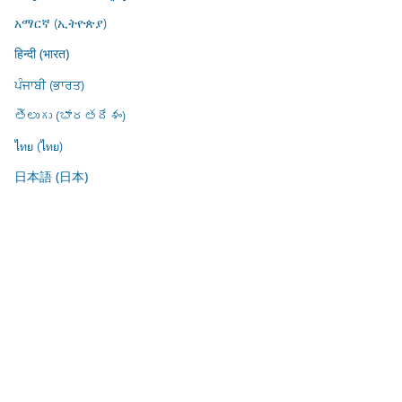
አማርኛ (ኢትዮጵያ)
हिन्दी (भारत)
ਪੰਜਾਬੀ (ਭਾਰਤ)
తెలుగు (భారతదేశం)
ไทย (ไทย)
日本語 (日本)