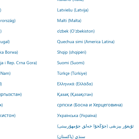
)
Latviešu (Latvija)
rország)
Malti (Malta)
)
o'zbek (O'zbekiston)
ugal)
Quechua simi (America Latina)
ika Borwa)
Shqip (shqipëri)
ija i Rep. Crna Gora)
Suomi (Suomi)
t Nam)
Türkçe (Türkiye)
)
Ελληνικά (Ελλάδα)
ргызстан)
Қазақ (Қазақстан)
я)
српски (Босна и Херцеговина)
кистон)
Українська (Україна)
ئۇيغۇر يېزىقى (جۇڭخۇا خەلق جۇمھۇرىيىتى)
سنڌي (پاکستان)