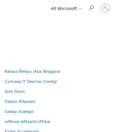
Sign
All Microsoft
in
to
your
account
Bahasa Melayu (Asia Tenggara)
Cymraeg (Y Deyrnas Unedig)
Eesti (Eesti)
Filipino (Pilipinas)
Galego (Galego)
isiXhosa (eMzantsi Afrika)
K'iche' (Guatemala)