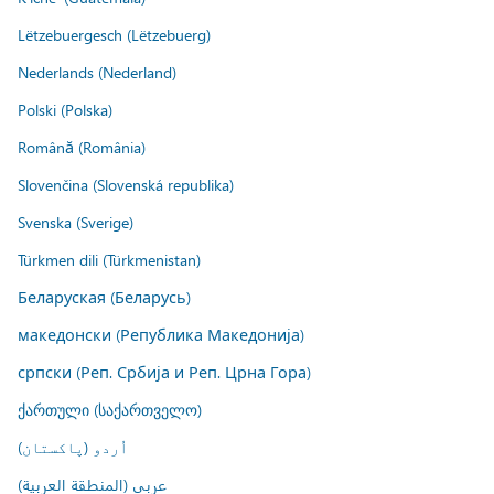
Lëtzebuergesch (Lëtzebuerg)
Nederlands (Nederland)
Polski (Polska)
Română (România)
Slovenčina (Slovenská republika)
Svenska (Sverige)
Türkmen dili (Türkmenistan)
Беларуская (Беларусь)
македонски (Република Македонија)
српски (Реп. Србија и Реп. Црна Гора)
ქართული (საქართველო)
اُردو (پاکستان)
عربي (المنطقة العربية)