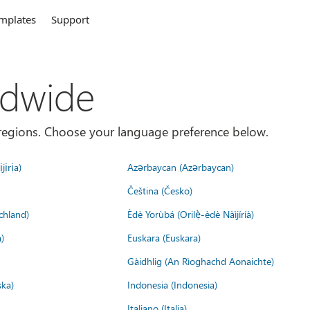
mplates
Support
ldwide
es/regions. Choose your language preference below.
jịrịa)
Azərbaycan (Azərbaycan)
Čeština (Česko)
chland)
Èdè Yorùbá (Orilẹ̀-èdè Nàìjíríà)
)
Euskara (Euskara)
Gàidhlig (An Rìoghachd Aonaichte)
ska)
Indonesia (Indonesia)
Italiano (Italia)