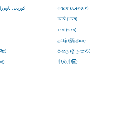
کوردیی ناوە)
ትግርኛ (ኢትዮጵያ)
मराठी (भारत)
বাংলা (ভারত)
தமிழ் (இந்தியா)
്യ)
සිංහල (ශ්‍රී ලංකාව)
中文(中国)
국)