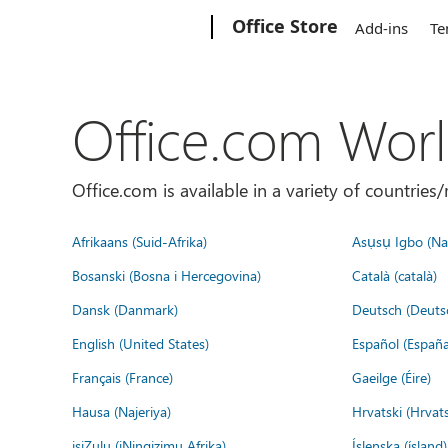
Microsoft
Office Store
Add-ins
Te
Office.com Wor
Office.com is available in a variety of countri
Afrikaans (Suid-Afrika)
Asụsụ Igbo (Naị
Bosanski (Bosna i Hercegovina)
Català (català)
Dansk (Danmark)
Deutsch (Deuts
English (United States)
Español (España
Français (France)
Gaeilge (Éire)
Hausa (Najeriya)
Hrvatski (Hrvat
isiZulu (iNingizimu Afrika)
Íslenska (ísland)