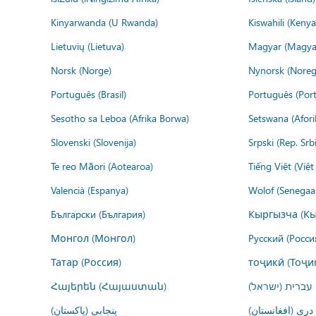
Kinyarwanda (U Rwanda)
Kiswahili (Kenya
Lietuvių (Lietuva)
Magyar (Magya
Norsk (Norge)
Nynorsk (Noreg
Português (Brasil)
Português (Port
Sesotho sa Leboa (Afrika Borwa)
Setswana (Afor
Slovenski (Slovenija)
Srpski (Rep. Srb
Te reo Māori (Aotearoa)
Tiếng Việt (Việ
Valencià (Espanya)
Wolof (Senegaal
Български (България)
Кыргызча (Кы
Монгол (Монгол)
Русский (Росси
Татар (Россия)
тоҷикӣ (Тоҷи
Հայերեն (Հայաստան)
עברית (ישראל)
درى (افغانستان)
پنجابی (پاکستان)