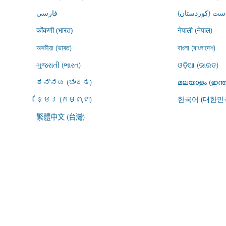
ڕاست (کوردستان
فارسى
नेपाली (नेपाल)
कोंकणी (भारत)
অসমীয়া (ভাৰত)
বাংলা (বাংলাদেশ)
ગુજરાતી (ભારત)
ଓଡ଼ିଆ (ଭାରତ)
ಕನ್ನಡ (ಭಾರತ)
മലയാളം (ഇന്ത
ខ្មែរ (កម្ពុជា)
한국어 (대한민
繁體中文 (台灣)