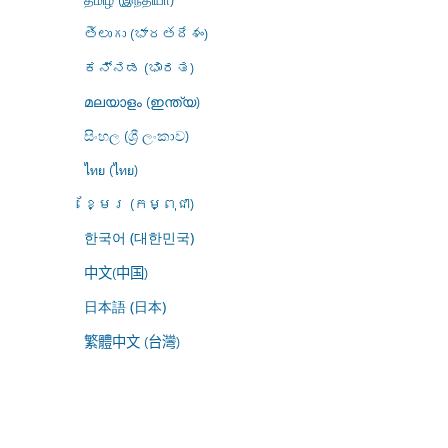
తెలుగు (భారతదేశం)
ಕನ್ನಡ (ಭಾರತ)
മലയാളം (ഇന്ത്യ)
සිංහල (ශ්‍රී ලංකාව)
ไทย (ไทย)
ខ្មែរ (កម្ពុជា)
한국어 (대한민국)
中文(中国)
日本語 (日本)
繁體中文 (台灣)