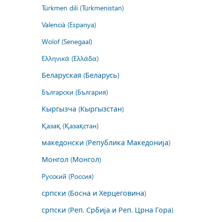
Türkmen dili (Türkmenistan)
Valencià (Espanya)
Wolof (Senegaal)
Ελληνικά (Ελλάδα)
Беларуская (Беларусь)
Български (България)
Кыргызча (Кыргызстан)
Қазақ (Қазақстан)
македонски (Република Македонија)
Монгол (Монгол)
Русский (Россия)
српски (Босна и Херцеговина)
српски (Реп. Србија и Реп. Црна Гора)