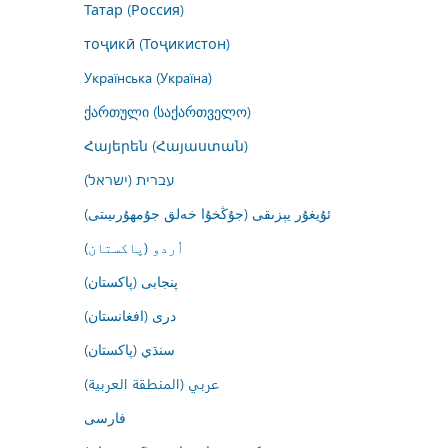
Татар (Россия)
тоҷикӣ (Тоҷикистон)
Українська (Україна)
ქართული (საქართველო)
Հայերեն (Հայաստան)
עברית (ישראל)
ئۇيغۇر يېزىقى (جۇڭخۇا خەلق جۇمھۇرىيىتى)
اُردو (پاکستان)
پنجابی (پاکستان)
درى (افغانستان)
سنڌي (پاکستان)
عربي (المنطقة العربية)
فارسى