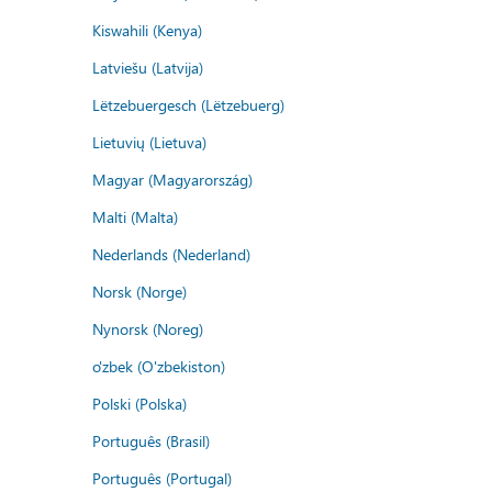
Kiswahili (Kenya)
Latviešu (Latvija)
Lëtzebuergesch (Lëtzebuerg)
Lietuvių (Lietuva)
Magyar (Magyarország)
Malti (Malta)
Nederlands (Nederland)
Norsk (Norge)
Nynorsk (Noreg)
o'zbek (O'zbekiston)
Polski (Polska)
Português (Brasil)
Português (Portugal)