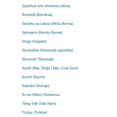
Quechua simi (America Latina)
Română (România)
Sesotho sa Leboa (Afrika Borwa)
Setswana (Aforika Borwa)
Shqip (shqipëri)
Slovenčina (Slovenská republika)
Slovenski (Slovenija)
Srpski (Rep. Srbija i Rep. Crna Gora)
Suomi (Suomi)
Svenska (Sverige)
Te reo Māori (Aotearoa)
Tiếng Việt (Việt Nam)
Türkçe (Türkiye)