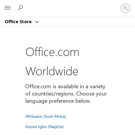
Sign
Microsoft
in
to
Office Store
your
account
Office.com
Worldwide
Office.com is available in a variety
of countries/regions. Choose your
language preference below.
Afrikaans (Suid-Afrika)
Asụsụ Igbo (Naịjịrịa)