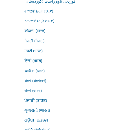
کوردیی ناوەڕاست (کوردستان)
ትግርኛ (ኢትዮጵያ)
አማርኛ (ኢትዮጵያ)
कोंकणी (भारत)
नेपाली (नेपाल)
मराठी (भारत)
हिन्दी (भारत)
অসমীয়া (ভাৰত)
বাংলা (বাংলাদেশ)
বাংলা (ভারত)
ਪੰਜਾਬੀ (ਭਾਰਤ)
ગુજરાતી (ભારત)
ଓଡ଼ିଆ (ଭାରତ)
தமிழ் (இந்தியா)