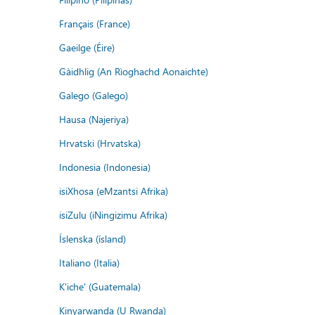
Français (France)
Gaeilge (Éire)
Gàidhlig (An Rìoghachd Aonaichte)
Galego (Galego)
Hausa (Najeriya)
Hrvatski (Hrvatska)
Indonesia (Indonesia)
isiXhosa (eMzantsi Afrika)
isiZulu (iNingizimu Afrika)
Íslenska (ísland)
Italiano (Italia)
K'iche' (Guatemala)
Kinyarwanda (U Rwanda)