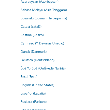
Azərbaycan (Azərbaycan)
Bahasa Melayu (Asia Tenggara)
Bosanski (Bosna i Hercegovina)
Català (català)
Čeština (Česko)
Cymraeg (Y Deyrnas Unedig)
Dansk (Danmark)
Deutsch (Deutschland)
Èdè Yorùbá (Orilẹ̀-èdè Nàìjíríà)
Eesti (Eesti)
English (United States)
Español (España)
Euskara (Euskara)
Filipino (Pilipinas)