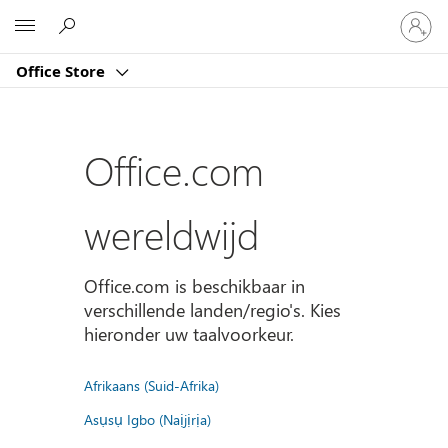
Meld
Microsoft
je
aan
Office Store
bij
je
account
Office.com
wereldwijd
Office.com is beschikbaar in
verschillende landen/regio's. Kies
hieronder uw taalvoorkeur.
Afrikaans (Suid-Afrika)
Asụsụ Igbo (Naịjịrịa)