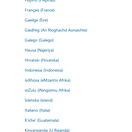
Français (France)
Gaeilge (Éire)
Gàidhlig (An Rìoghachd Aonaichte)
Galego (Galego)
Hausa (Najeriya)
Hrvatski (Hrvatska)
Indonesia (Indonesia)
isiXhosa (eMzantsi Afrika)
isiZulu (iNingizimu Afrika)
Íslenska (ísland)
Italiano (Italia)
K'iche' (Guatemala)
Kinyarwanda (U Rwanda)