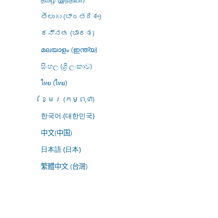
తెలుగు (భారతదేశం)
ಕನ್ನಡ (ಭಾರತ)
മലയാളം (ഇന്ത്യ)
සිංහල (ශ්‍රී ලංකාව)
ไทย (ไทย)
ខ្មែរ (កម្ពុជា)
한국어 (대한민국)
中文(中国)
日本語 (日本)
繁體中文 (台灣)