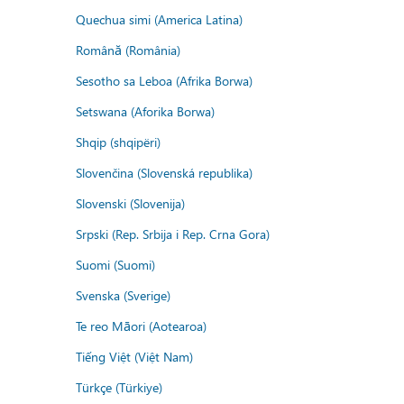
Quechua simi (America Latina)
Română (România)
Sesotho sa Leboa (Afrika Borwa)
Setswana (Aforika Borwa)
Shqip (shqipëri)
Slovenčina (Slovenská republika)
Slovenski (Slovenija)
Srpski (Rep. Srbija i Rep. Crna Gora)
Suomi (Suomi)
Svenska (Sverige)
Te reo Māori (Aotearoa)
Tiếng Việt (Việt Nam)
Türkçe (Türkiye)