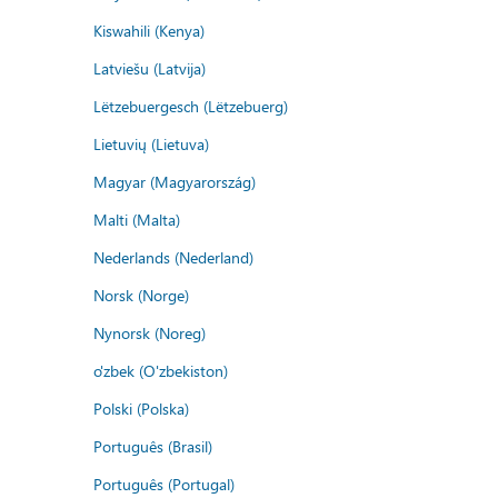
Kiswahili (Kenya)
Latviešu (Latvija)
Lëtzebuergesch (Lëtzebuerg)
Lietuvių (Lietuva)
Magyar (Magyarország)
Malti (Malta)
Nederlands (Nederland)
Norsk (Norge)
Nynorsk (Noreg)
o'zbek (O'zbekiston)
Polski (Polska)
Português (Brasil)
Português (Portugal)