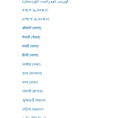
کوردیی ناوەڕاست (کوردستان)
ትግርኛ (ኢትዮጵያ)
አማርኛ (ኢትዮጵያ)
कोंकणी (भारत)
नेपाली (नेपाल)
मराठी (भारत)
हिन्दी (भारत)
অসমীয়া (ভাৰত)
বাংলা (বাংলাদেশ)
বাংলা (ভারত)
ਪੰਜਾਬੀ (ਭਾਰਤ)
ગુજરાતી (ભારત)
ଓଡ଼ିଆ (ଭାରତ)
தமிழ் (இந்தியா)