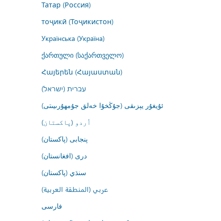
Татар (Россия)
тоҷикӣ (Тоҷикистон)
Українська (Україна)
ქართული (საქართველო)
Հայերեն (Հայաստան)
עברית (ישראל)
ئۇيغۇر يېزىقى (جۇڭخۇا خەلق جۇمھۇرىيىتى)
اُردو (پاکستان)
پنجابی (پاکستان)
درى (افغانستان)
سنڌي (پاکستان)
عربي (المنطقة العربية)
فارسى