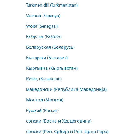
Türkmen dili (Türkmenistan)
Valencià (Espanya)
Wolof (Senegaal)
Ελληνικά (Ελλάδα)
Беларуская (Беларусь)
Български (България)
Кыргызча (Кыргызстан)
Қазақ (Қазақстан)
македонски (Република Македонија)
Монгол (Монгол)
Русский (Россия)
српски (Босна и Херцеговина)
српски (Реп. Србија и Реп. Црна Гора)