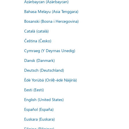
Azərbaycan (Azərbaycan)
Bahasa Melayu (Asia Tenggara)
Bosanski (Bosna i Hercegovina)
Català (català)
Čeština (Česko)
Cymraeg (Y Deyrnas Unedig)
Dansk (Danmark)
Deutsch (Deutschland)
Èdè Yorùbá (Orilẹ̀-èdè Nàìjíríà)
Eesti (Eesti)
English (United States)
Español (España)
Euskara (Euskara)
Filipino (Pilipinas)