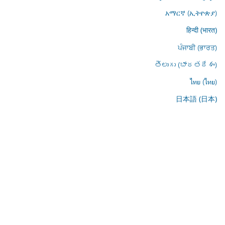
አማርኛ (ኢትዮጵያ)
हिन्दी (भारत)
ਪੰਜਾਬੀ (ਭਾਰਤ)
తెలుగు (భారతదేశం)
ไทย (ไทย)
日本語 (日本)