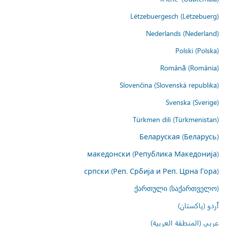
Lëtzebuergesch (Lëtzebuerg)
Nederlands (Nederland)
Polski (Polska)
Română (România)
Slovenčina (Slovenská republika)
Svenska (Sverige)
Türkmen dili (Türkmenistan)
Беларуская (Беларусь)
македонски (Република Македонија)
српски (Реп. Србија и Реп. Црна Гора)
ქართული (საქართველო)
اُردو (پاکستان)
عربي (المنطقة العربية)