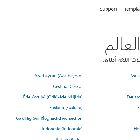
Support
Templa
Azərbaycan (Azərbaycan)
Asụsụ
Čeština (Česko)
Èdè Yorùbá (Orilẹ̀-èdè Nàìjíríà)
Deutsc
Euskara (Euskara)
E
Gàidhlig (An Rìoghachd Aonaichte)
Indonesia (Indonesia)
Hrv
Italiano (Italia)