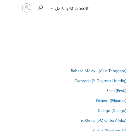
تسجيل
Microsoft بالكامل
الدخول
إلى
حسابك
Bahasa Melayu (Asia Tenggara)
Cymraeg (Y Deyrnas Unedig)
Eesti (Eesti)
Filipino (Pilipinas)
Galego (Galego)
isiXhosa (eMzantsi Afrika)
K'iche' (Guatemala)