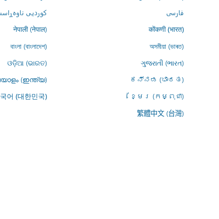
فارسى
کوردیی ناوەڕاست
नेपाली (नेपाल)
कोंकणी (भारत)
বাংলা (বাংলাদেশ)
অসমীয়া (ভাৰত)
ଓଡ଼ିଆ (ଭାରତ)
ગુજરાતી (ભારત)
യാളം (ഇന്ത്യ)
ಕನ್ನಡ (ಭಾರತ)
ខ្មែរ (កម្ពុជា)
국어 (대한민국)
繁體中文 (台灣)