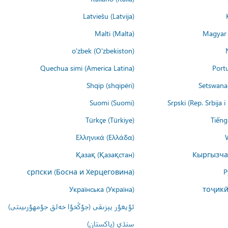
Latviešu (Latvija)
Malti (Malta)
Magyar 
o'zbek (O'zbekiston)
Quechua simi (America Latina)
Port
Shqip (shqipëri)
Setswana 
Suomi (Suomi)
Srpski (Rep. Srbija 
Türkçe (Türkiye)
Tiếng
Ελληνικά (Ελλάδα)
Қазақ (Қазақстан)
Кыргызча
српски (Босна и Херцеговина)
Р
Українська (Україна)
тоҷикӣ
ئۇيغۇر يېزىقى (جۇڭخۇا خەلق جۇمھۇرىيىتى)
سنڌي (پاکستان)