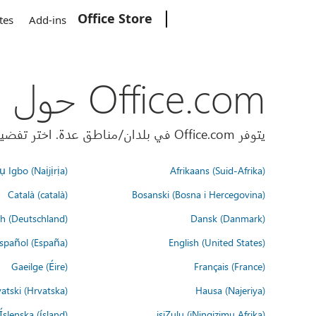
Office Store
Microsoft
tes
Add-ins
Office.com حول العالم
يتوفر Office.com في بلدان/مناطق عدة. اختر تفضيلات اللغة أدناه.
 Igbo (Naịjịrịa)
Afrikaans (Suid-Afrika)
Català (català)
Bosanski (Bosna i Hercegovina)
h (Deutschland)
Dansk (Danmark)
spañol (España)
English (United States)
Gaeilge (Éire)
Français (France)
atski (Hrvatska)
Hausa (Najeriya)
Íslenska (ísland)
isiZulu (iNingizimu Afrika)