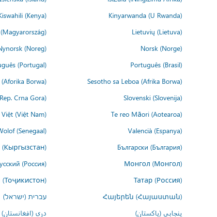
Kiswahili (Kenya)
Kinyarwanda (U Rwanda)
(Magyarország)
Lietuvių (Lietuva)
Nynorsk (Noreg)
Norsk (Norge)
uguês (Portugal)
Português (Brasil)
(Aforika Borwa)
Sesotho sa Leboa (Afrika Borwa)
i Rep. Crna Gora)
Slovenski (Slovenija)
 Việt (Việt Nam)
Te reo Māori (Aotearoa)
Wolof (Senegaal)
Valencià (Espanya)
 (Кыргызстан)
Български (България)
усский (Россия)
Монгол (Монгол)
 (Тоҷикистон)
Татар (Россия)
Հայերեն (Հայաստան)
עברית (ישראל)
پنجابی (پاکستان)
درى (افغانستان)