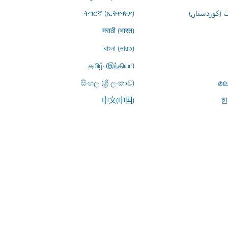
 (کوردستان)
ትግርኛ (ኢትዮጵያ)
मराठी (भारत)
বাংলা (ভারত)
தமிழ் (இந்தியா)
සිංහල (ශ්‍රී ලංකාව)
മല
中文(中国)
한