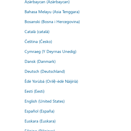
Azərbaycan (Azərbaycan)
Bahasa Melayu (Asia Tenggara)
Bosanski (Bosna i Hercegovina)
Català (català)
Čeština (Česko)
Cymraeg (Y Deyrnas Unedig)
Dansk (Danmark)
Deutsch (Deutschland)
Èdè Yorùbá (Orilẹ̀-èdè Nàìjíríà)
Eesti (Eesti)
English (United States)
Español (España)
Euskara (Euskara)
Filipino (Pilipinas)