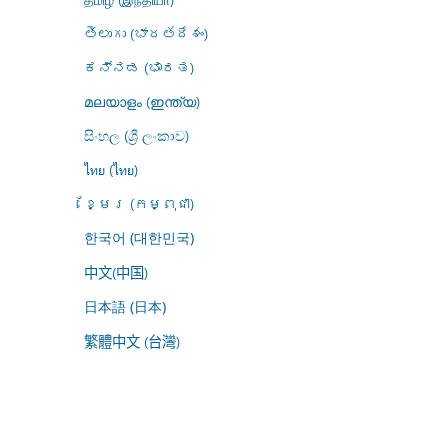
తెలుగు (భారతదేశం)
ಕನ್ನಡ (ಭಾರತ)
മലയാളം (ഇന്ത്യ)
සිංහල (ශ්‍රී ලංකාව)
ไทย (ไทย)
ខ្មែរ (កម្ពុជា)
한국어 (대한민국)
中文(中国)
日本語 (日本)
繁體中文 (台灣)