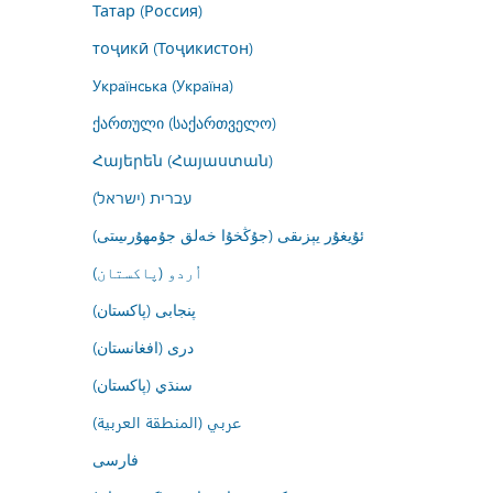
Татар (Россия)
тоҷикӣ (Тоҷикистон)
Українська (Україна)
ქართული (საქართველო)
Հայերեն (Հայաստան)
עברית (ישראל)
ئۇيغۇر يېزىقى (جۇڭخۇا خەلق جۇمھۇرىيىتى)
اُردو (پاکستان)
پنجابی (پاکستان)
درى (افغانستان)
سنڌي (پاکستان)
عربي (المنطقة العربية)
فارسى