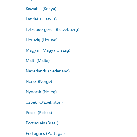
Kiswahili (Kenya)
Latviešu (Latvija)
Lëtzebuergesch (Lëtzebuerg)
Lietuvių (Lietuva)
Magyar (Magyarország)
Malti (Malta)
Nederlands (Nederland)
Norsk (Norge)
Nynorsk (Noreg)
o'zbek (O'zbekiston)
Polski (Polska)
Português (Brasil)
Português (Portugal)