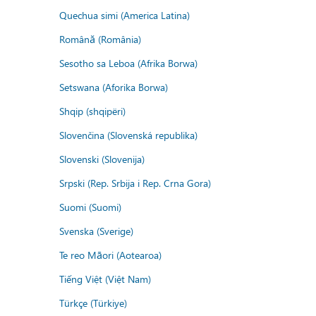
Quechua simi (America Latina)
Română (România)
Sesotho sa Leboa (Afrika Borwa)
Setswana (Aforika Borwa)
Shqip (shqipëri)
Slovenčina (Slovenská republika)
Slovenski (Slovenija)
Srpski (Rep. Srbija i Rep. Crna Gora)
Suomi (Suomi)
Svenska (Sverige)
Te reo Māori (Aotearoa)
Tiếng Việt (Việt Nam)
Türkçe (Türkiye)