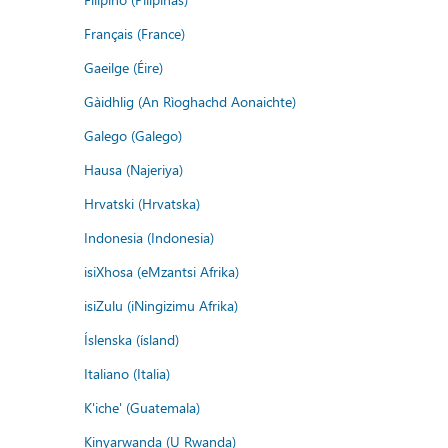
Français (France)
Gaeilge (Éire)
Gàidhlig (An Rìoghachd Aonaichte)
Galego (Galego)
Hausa (Najeriya)
Hrvatski (Hrvatska)
Indonesia (Indonesia)
isiXhosa (eMzantsi Afrika)
isiZulu (iNingizimu Afrika)
Íslenska (ísland)
Italiano (Italia)
K'iche' (Guatemala)
Kinyarwanda (U Rwanda)