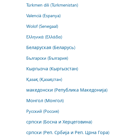
Türkmen dili (Türkmenistan)
Valencià (Espanya)
Wolof (Senegaal)
Ελληνικά (Ελλάδα)
Беларуская (Беларусь)
Български (България)
Кыргызча (Кыргызстан)
Қазақ (Қазақстан)
македонски (Република Македонија)
Монгол (Монгол)
Русский (Россия)
српски (Босна и Херцеговина)
српски (Реп. Србија и Реп. Црна Гора)