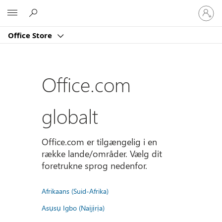
Log
Microsoft
på
din
Office Store
konto
Office.com
globalt
Office.com er tilgængelig i en
række lande/områder. Vælg dit
foretrukne sprog nedenfor.
Afrikaans (Suid-Afrika)
Asụsụ Igbo (Naịjịrịa)