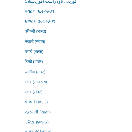
کوردیی ناوەڕاست (کوردستان)
ትግርኛ (ኢትዮጵያ)
አማርኛ (ኢትዮጵያ)
कोंकणी (भारत)
नेपाली (नेपाल)
मराठी (भारत)
हिन्दी (भारत)
অসমীয়া (ভাৰত)
বাংলা (বাংলাদেশ)
বাংলা (ভারত)
ਪੰਜਾਬੀ (ਭਾਰਤ)
ગુજરાતી (ભારત)
ଓଡ଼ିଆ (ଭାରତ)
தமிழ் (இந்தியா)