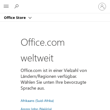
Bei
Microsoft
Ihrem
Konto
Office Store
anmeld
Office.com
weltweit
Office.com ist in einer Vielzahl von
Ländern/Regionen verfügbar.
Wählen Sie unten Ihre bevorzugte
Sprache aus.
Afrikaans (Suid-Afrika)
Asụsụ Igbo (Naịjịrịa)