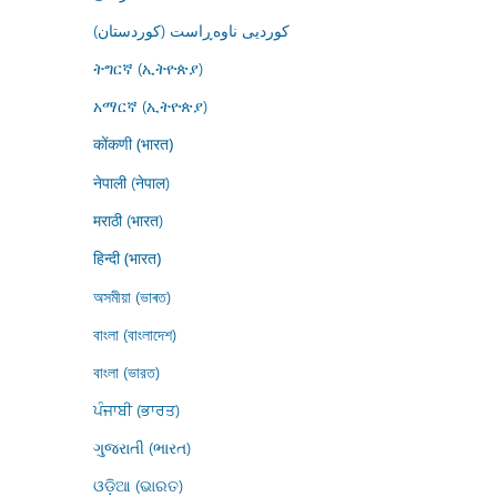
کوردیی ناوەڕاست (کوردستان)
ትግርኛ (ኢትዮጵያ)
አማርኛ (ኢትዮጵያ)
कोंकणी (भारत)
नेपाली (नेपाल)
मराठी (भारत)
हिन्दी (भारत)
অসমীয়া (ভাৰত)
বাংলা (বাংলাদেশ)
বাংলা (ভারত)
ਪੰਜਾਬੀ (ਭਾਰਤ)
ગુજરાતી (ભારત)
ଓଡ଼ିଆ (ଭାରତ)