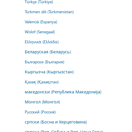
Türkçe (Türkiye)
Türkmen dili (Türkmenistan)
Valencià (Espanya)
Wolof (Senegaal)
Ελληνικά (Ελλάδα)
Беларуская (Беларусь)
Български (България)
Кыргызча (Кыргызстан)
Қазақ (Қазақстан)
македонски (Република Македонија)
Монгол (Монгол)
Русский (Россия)
српски (Босна и Херцеговина)
српски (Реп. Србија и Реп. Црна Гора)