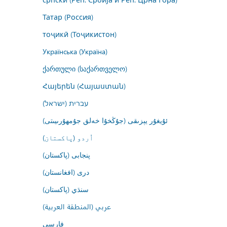
Татар (Россия)
тоҷикӣ (Тоҷикистон)
Українська (Україна)
ქართული (საქართველო)
Հայերեն (Հայաստան)
עברית (ישראל)
ئۇيغۇر يېزىقى (جۇڭخۇا خەلق جۇمھۇرىيىتى)
اُردو (پاکستان)
پنجابی (پاکستان)
درى (افغانستان)
سنڌي (پاکستان)
عربي (المنطقة العربية)
فارسى