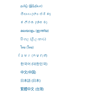
தமிழ் (இந்தியா)
తెలుగు (భారతదేశం)
ಕನ್ನಡ (ಭಾರತ)
മലയാളം (ഇന്ത്യ)
සිංහල (ශ්‍රී ලංකාව)
ไทย (ไทย)
ខ្មែរ (កម្ពុជា)
한국어 (대한민국)
中文(中国)
日本語 (日本)
繁體中文 (台灣)