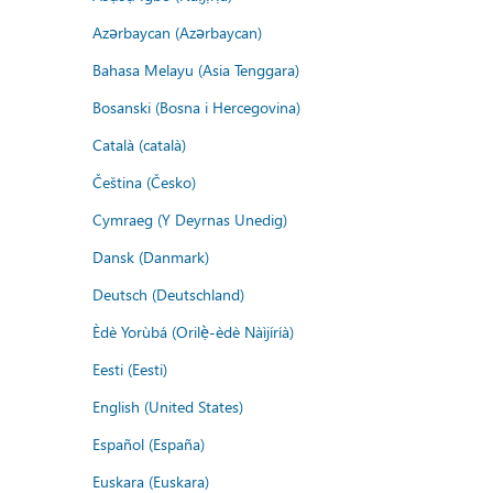
Azərbaycan (Azərbaycan)
Bahasa Melayu (Asia Tenggara)
Bosanski (Bosna i Hercegovina)
Català (català)
Čeština (Česko)
Cymraeg (Y Deyrnas Unedig)
Dansk (Danmark)
Deutsch (Deutschland)
Èdè Yorùbá (Orilẹ̀-èdè Nàìjíríà)
Eesti (Eesti)
English (United States)
Español (España)
Euskara (Euskara)