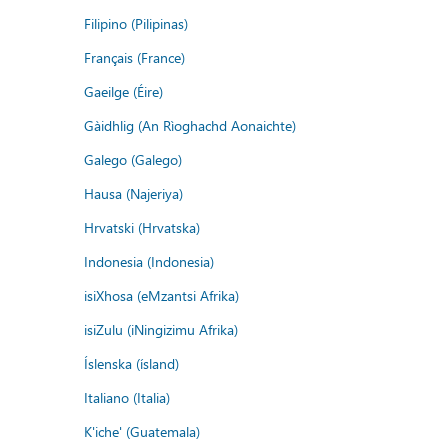
Filipino (Pilipinas)
Français (France)
Gaeilge (Éire)
Gàidhlig (An Rìoghachd Aonaichte)
Galego (Galego)
Hausa (Najeriya)
Hrvatski (Hrvatska)
Indonesia (Indonesia)
isiXhosa (eMzantsi Afrika)
isiZulu (iNingizimu Afrika)
Íslenska (ísland)
Italiano (Italia)
K'iche' (Guatemala)