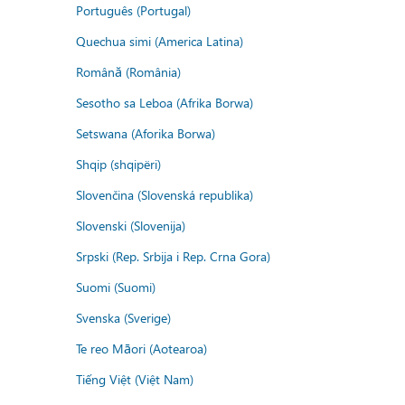
Português (Portugal)
Quechua simi (America Latina)
Română (România)
Sesotho sa Leboa (Afrika Borwa)
Setswana (Aforika Borwa)
Shqip (shqipëri)
Slovenčina (Slovenská republika)
Slovenski (Slovenija)
Srpski (Rep. Srbija i Rep. Crna Gora)
Suomi (Suomi)
Svenska (Sverige)
Te reo Māori (Aotearoa)
Tiếng Việt (Việt Nam)