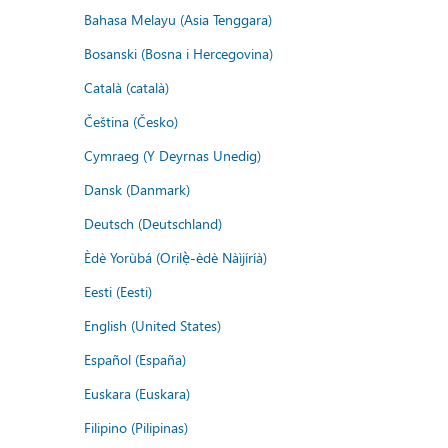
Bahasa Melayu (Asia Tenggara)
Bosanski (Bosna i Hercegovina)
Català (català)
Čeština (Česko)
Cymraeg (Y Deyrnas Unedig)
Dansk (Danmark)
Deutsch (Deutschland)
Èdè Yorùbá (Orilẹ̀-èdè Nàìjíríà)
Eesti (Eesti)
English (United States)
Español (España)
Euskara (Euskara)
Filipino (Pilipinas)