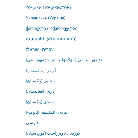
тоҷикӣ (Тоҷикистон)
Українська (Україна)
ქართული (საქართველო)
Հայերեն (Հայաստան)
עברית (ישראל)
ئۇيغۇر يېزىقى (جۇڭخۇا خەلق جۇمھۇرىيىتى)
اُردو (پاکستان)
پنجابی (پاکستان)
درى (افغانستان)
سنڌي (پاکستان)
عربي (المنطقة العربية)
فارسى
کوردیی ناوەڕاست (کوردستان)