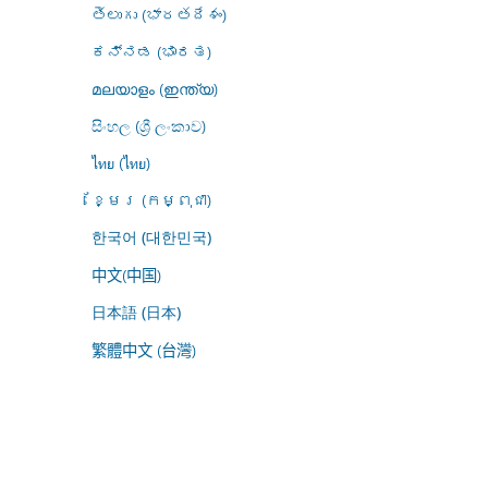
తెలుగు (భారతదేశం)
ಕನ್ನಡ (ಭಾರತ)
മലയാളം (ഇന്ത്യ)
සිංහල (ශ්‍රී ලංකාව)
ไทย (ไทย)
ខ្មែរ (កម្ពុជា)
한국어 (대한민국)
中文(中国)
日本語 (日本)
繁體中文 (台灣)