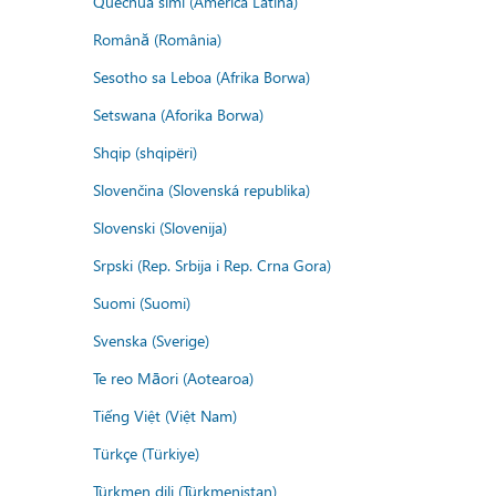
Quechua simi (America Latina)
Română (România)
Sesotho sa Leboa (Afrika Borwa)
Setswana (Aforika Borwa)
Shqip (shqipëri)
Slovenčina (Slovenská republika)
Slovenski (Slovenija)
Srpski (Rep. Srbija i Rep. Crna Gora)
Suomi (Suomi)
Svenska (Sverige)
Te reo Māori (Aotearoa)
Tiếng Việt (Việt Nam)
Türkçe (Türkiye)
Türkmen dili (Türkmenistan)