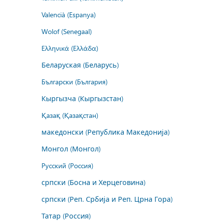
Valencià (Espanya)
Wolof (Senegaal)
Ελληνικά (Ελλάδα)
Беларуская (Беларусь)
Български (България)
Кыргызча (Кыргызстан)
Қазақ (Қазақстан)
македонски (Република Македонија)
Монгол (Монгол)
Русский (Россия)
српски (Босна и Херцеговина)
српски (Реп. Србија и Реп. Црна Гора)
Татар (Россия)