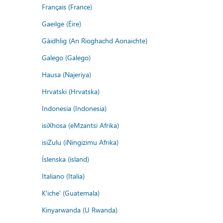
Français (France)
Gaeilge (Éire)
Gàidhlig (An Rìoghachd Aonaichte)
Galego (Galego)
Hausa (Najeriya)
Hrvatski (Hrvatska)
Indonesia (Indonesia)
isiXhosa (eMzantsi Afrika)
isiZulu (iNingizimu Afrika)
Íslenska (ísland)
Italiano (Italia)
K'iche' (Guatemala)
Kinyarwanda (U Rwanda)