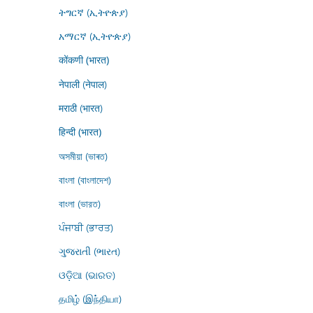
ትግርኛ (ኢትዮጵያ)
አማርኛ (ኢትዮጵያ)
कोंकणी (भारत)
नेपाली (नेपाल)
मराठी (भारत)
हिन्दी (भारत)
অসমীয়া (ভাৰত)
বাংলা (বাংলাদেশ)
বাংলা (ভারত)
ਪੰਜਾਬੀ (ਭਾਰਤ)
ગુજરાતી (ભારત)
ଓଡ଼ିଆ (ଭାରତ)
தமிழ் (இந்தியா)