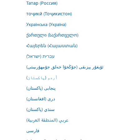
Татар (Россия)
тоҷикӣ (Тоҷикистон)
Українська (Україна)
ქართული (საქართველო)
Հայերեն (Հայաստան)
עברית (ישראל)
ئۇيغۇر يېزىقى (جۇڭخۇا خەلق جۇمھۇرىيىتى)
اُردو (پاکستان)
پنجابی (پاکستان)
درى (افغانستان)
سنڌي (پاکستان)
عربي (المنطقة العربية)
فارسى