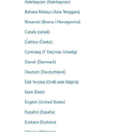
Azərbaycan (Azərbaycan)
Bahasa Melayu (Asia Tenggara)
Bosanski (Bosna i Hercegovina)
Català (català)
Čeština (Česko)
Cymraeg (Y Deyrnas Unedig)
Dansk (Danmark)
Deutsch (Deutschland)
Èdè Yorùbá (Orilẹ̀-èdè Nàìjíríà)
Eesti (Eesti)
English (United States)
Español (España)
Euskara (Euskara)
Filipino (Pilipinas)