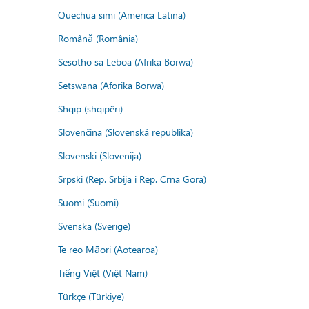
Quechua simi (America Latina)
Română (România)
Sesotho sa Leboa (Afrika Borwa)
Setswana (Aforika Borwa)
Shqip (shqipëri)
Slovenčina (Slovenská republika)
Slovenski (Slovenija)
Srpski (Rep. Srbija i Rep. Crna Gora)
Suomi (Suomi)
Svenska (Sverige)
Te reo Māori (Aotearoa)
Tiếng Việt (Việt Nam)
Türkçe (Türkiye)