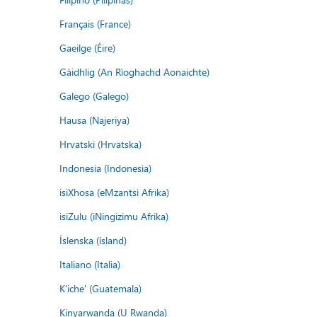
Français (France)
Gaeilge (Éire)
Gàidhlig (An Rìoghachd Aonaichte)
Galego (Galego)
Hausa (Najeriya)
Hrvatski (Hrvatska)
Indonesia (Indonesia)
isiXhosa (eMzantsi Afrika)
isiZulu (iNingizimu Afrika)
Íslenska (ísland)
Italiano (Italia)
K'iche' (Guatemala)
Kinyarwanda (U Rwanda)