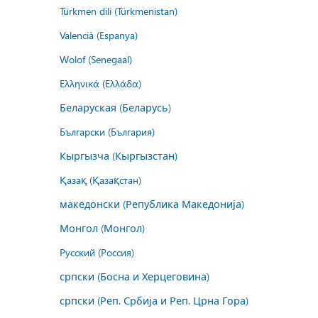
Türkmen dili (Türkmenistan)
Valencià (Espanya)
Wolof (Senegaal)
Ελληνικά (Ελλάδα)
Беларуская (Беларусь)
Български (България)
Кыргызча (Кыргызстан)
Қазақ (Қазақстан)
македонски (Република Македонија)
Монгол (Монгол)
Русский (Россия)
српски (Босна и Херцеговина)
српски (Реп. Србија и Реп. Црна Гора)