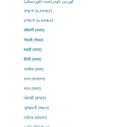
کوردیی ناوەڕاست (کوردستان)
ትግርኛ (ኢትዮጵያ)
አማርኛ (ኢትዮጵያ)
कोंकणी (भारत)
नेपाली (नेपाल)
मराठी (भारत)
हिन्दी (भारत)
অসমীয়া (ভাৰত)
বাংলা (বাংলাদেশ)
বাংলা (ভারত)
ਪੰਜਾਬੀ (ਭਾਰਤ)
ગુજરાતી (ભારત)
ଓଡ଼ିଆ (ଭାରତ)
தமிழ் (இந்தியா)