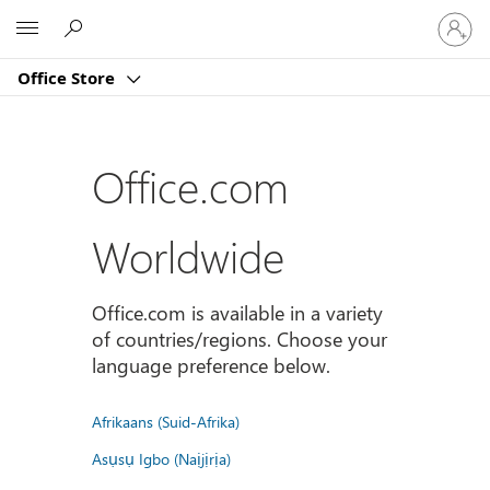
Sign
Microsoft
in
to
Office Store
your
account
Office.com
Worldwide
Office.com is available in a variety
of countries/regions. Choose your
language preference below.
Afrikaans (Suid-Afrika)
Asụsụ Igbo (Naịjịrịa)