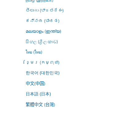
తెలుగు (భారతదేశం)
ಕನ್ನಡ (ಭಾರತ)
മലയാളം (ഇന്ത്യ)
සිංහල (ශ්‍රී ලංකාව)
ไทย (ไทย)
ខ្មែរ (កម្ពុជា)
한국어 (대한민국)
中文(中国)
日本語 (日本)
繁體中文 (台灣)