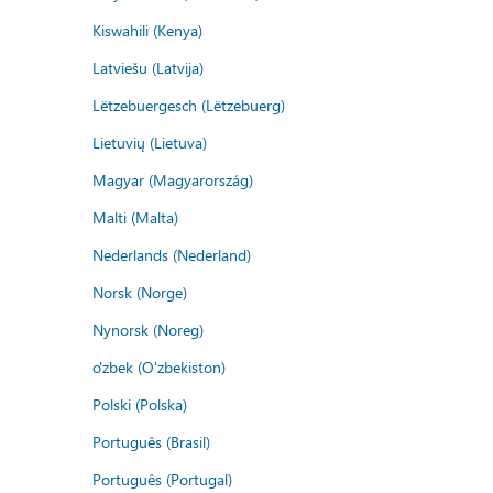
Kiswahili (Kenya)
Latviešu (Latvija)
Lëtzebuergesch (Lëtzebuerg)
Lietuvių (Lietuva)
Magyar (Magyarország)
Malti (Malta)
Nederlands (Nederland)
Norsk (Norge)
Nynorsk (Noreg)
o'zbek (O'zbekiston)
Polski (Polska)
Português (Brasil)
Português (Portugal)