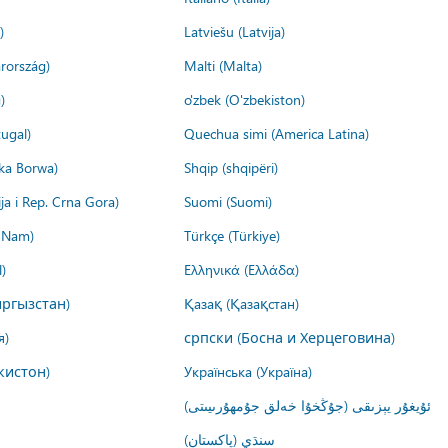
)
Latviešu (Latvija)
rország)
Malti (Malta)
)
o'zbek (O'zbekiston)
ugal)
Quechua simi (America Latina)
ika Borwa)
Shqip (shqipëri)
ija i Rep. Crna Gora)
Suomi (Suomi)
t Nam)
Türkçe (Türkiye)
)
Ελληνικά (Ελλάδα)
ргызстан)
Қазақ (Қазақстан)
я)
српски (Босна и Херцеговина)
кистон)
Українська (Україна)
ئۇيغۇر يېزىقى (جۇڭخۇا خەلق جۇمھۇرىيىتى)
سنڌي (پاکستان)