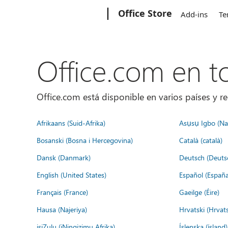
Microsoft
Office Store
Add-ins
Te
Office.com en 
Office.com está disponible en varios países y re
Afrikaans (Suid-Afrika)
Asụsụ Igbo (Naị
Bosanski (Bosna i Hercegovina)
Català (català)
Dansk (Danmark)
Deutsch (Deuts
English (United States)
Español (España
Français (France)
Gaeilge (Éire)
Hausa (Najeriya)
Hrvatski (Hrvat
isiZulu (iNingizimu Afrika)
Íslenska (ísland)