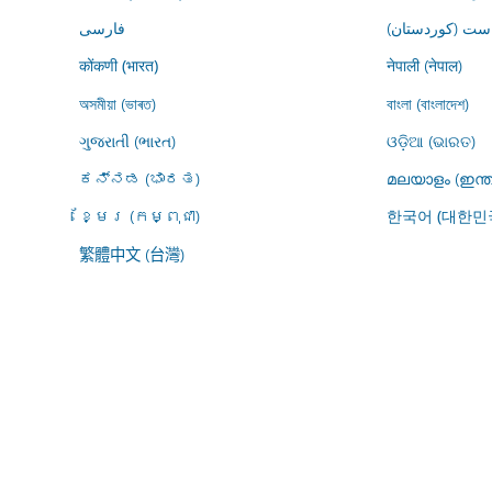
ڕاست (کوردستان
فارسى
नेपाली (नेपाल)
कोंकणी (भारत)
অসমীয়া (ভাৰত)
বাংলা (বাংলাদেশ)
ગુજરાતી (ભારત)
ଓଡ଼ିଆ (ଭାରତ)
ಕನ್ನಡ (ಭಾರತ)
മലയാളം (ഇന്ത
ខ្មែរ (កម្ពុជា)
한국어 (대한민
繁體中文 (台灣)