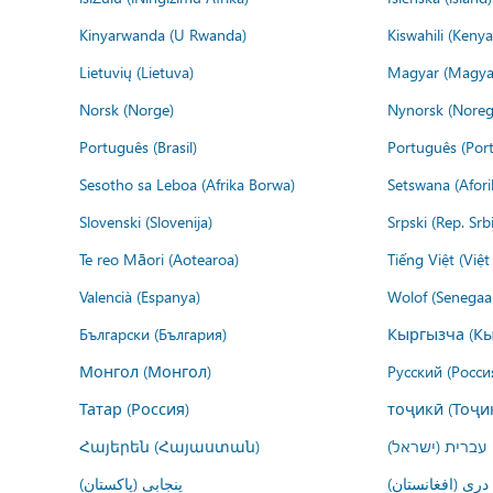
Kinyarwanda (U Rwanda)
Kiswahili (Kenya
Lietuvių (Lietuva)
Magyar (Magya
Norsk (Norge)
Nynorsk (Noreg
Português (Brasil)
Português (Port
Sesotho sa Leboa (Afrika Borwa)
Setswana (Afor
Slovenski (Slovenija)
Srpski (Rep. Srb
Te reo Māori (Aotearoa)
Tiếng Việt (Việ
Valencià (Espanya)
Wolof (Senegaal
Български (България)
Кыргызча (Кы
Монгол (Монгол)
Русский (Росси
Татар (Россия)
тоҷикӣ (Тоҷи
Հայերեն (Հայաստան)
עברית (ישראל)
درى (افغانستان)
پنجابی (پاکستان)