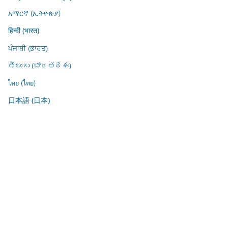
አማርኛ (ኢትዮጵያ)
हिन्दी (भारत)
ਪੰਜਾਬੀ (ਭਾਰਤ)
తెలుగు (భారతదేశం)
ไทย (ไทย)
日本語 (日本)