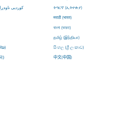
کوردیی ناوە)
ትግርኛ (ኢትዮጵያ)
मराठी (भारत)
বাংলা (ভারত)
தமிழ் (இந்தியா)
്യ)
සිංහල (ශ්‍රී ලංකාව)
中文(中国)
국)