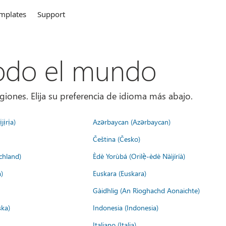
mplates
Support
todo el mundo
giones. Elija su preferencia de idioma más abajo.
jịrịa)
Azərbaycan (Azərbaycan)
Čeština (Česko)
chland)
Èdè Yorùbá (Orilẹ̀-èdè Nàìjíríà)
)
Euskara (Euskara)
Gàidhlig (An Rìoghachd Aonaichte)
ska)
Indonesia (Indonesia)
Italiano (Italia)