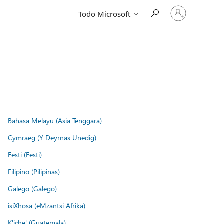
Iniciar
Todo Microsoft
sesión
en
tu
cuenta
Bahasa Melayu (Asia Tenggara)
Cymraeg (Y Deyrnas Unedig)
Eesti (Eesti)
Filipino (Pilipinas)
Galego (Galego)
isiXhosa (eMzantsi Afrika)
K'iche' (Guatemala)