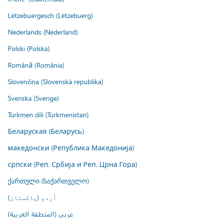
Lëtzebuergesch (Lëtzebuerg)
Nederlands (Nederland)
Polski (Polska)
Română (România)
Slovenčina (Slovenská republika)
Svenska (Sverige)
Türkmen dili (Türkmenistan)
Беларуская (Беларусь)
македонски (Република Македонија)
српски (Реп. Србија и Реп. Црна Гора)
ქართული (საქართველო)
اُردو (پاکستان)
عربي (المنطقة العربية)