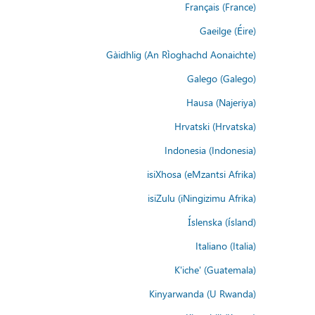
Français (France)
Gaeilge (Éire)
Gàidhlig (An Rìoghachd Aonaichte)
Galego (Galego)
Hausa (Najeriya)
Hrvatski (Hrvatska)
Indonesia (Indonesia)
isiXhosa (eMzantsi Afrika)
isiZulu (iNingizimu Afrika)
Íslenska (ísland)
Italiano (Italia)
K'iche' (Guatemala)
Kinyarwanda (U Rwanda)