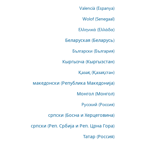
Valencià (Espanya)
Wolof (Senegaal)
Ελληνικά (Ελλάδα)
Беларуская (Беларусь)
Български (България)
Кыргызча (Кыргызстан)
Қазақ (Қазақстан)
македонски (Република Македонија)
Монгол (Монгол)
Русский (Россия)
српски (Босна и Херцеговина)
српски (Реп. Србија и Реп. Црна Гора)
Татар (Россия)