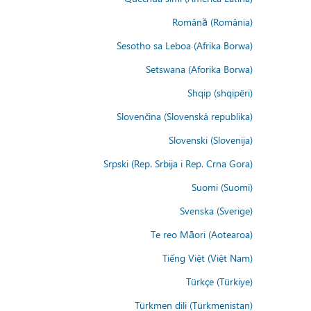
Română (România)
Sesotho sa Leboa (Afrika Borwa)
Setswana (Aforika Borwa)
Shqip (shqipëri)
Slovenčina (Slovenská republika)
Slovenski (Slovenija)
Srpski (Rep. Srbija i Rep. Crna Gora)
Suomi (Suomi)
Svenska (Sverige)
Te reo Māori (Aotearoa)
Tiếng Việt (Việt Nam)
Türkçe (Türkiye)
Türkmen dili (Türkmenistan)