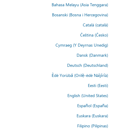
Bahasa Melayu (Asia Tenggara)
Bosanski (Bosna i Hercegovina)
Català (català)
Čeština (Česko)
Cymraeg (Y Deyrnas Unedig)
Dansk (Danmark)
Deutsch (Deutschland)
Èdè Yorùbá (Orilẹ̀-èdè Nàìjíríà)
Eesti (Eesti)
English (United States)
Español (España)
Euskara (Euskara)
Filipino (Pilipinas)