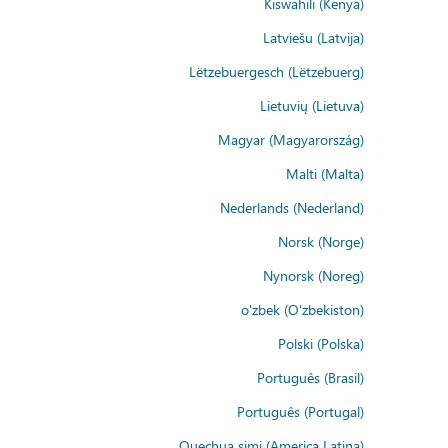
Kiswahili (Kenya)
Latviešu (Latvija)
Lëtzebuergesch (Lëtzebuerg)
Lietuvių (Lietuva)
Magyar (Magyarország)
Malti (Malta)
Nederlands (Nederland)
Norsk (Norge)
Nynorsk (Noreg)
o'zbek (O'zbekiston)
Polski (Polska)
Português (Brasil)
Português (Portugal)
Quechua simi (America Latina)