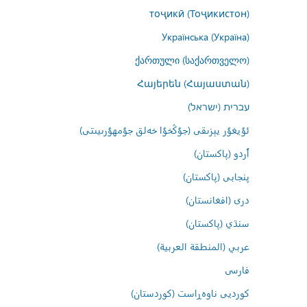
тоҷикӣ (Тоҷикистон)
Українська (Україна)
ქართული (საქართველო)
Հայերեն (Հայաստան)
עברית (ישראל)
ئۇيغۇر يېزىقى (جۇڭخۇا خەلق جۇمھۇرىيىتى)
اُردو (پاکستان)
پنجابی (پاکستان)
درى (افغانستان)
سنڌي (پاکستان)
عربي (المنطقة العربية)
فارسى
کوردیی ناوەڕاست (کوردستان)