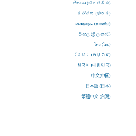
తెలుగు (భారతదేశం)
ಕನ್ನಡ (ಭಾರತ)
മലയാളം (ഇന്ത്യ)
සිංහල (ශ්‍රී ලංකාව)
ไทย (ไทย)
ខ្មែរ (កម្ពុជា)
한국어 (대한민국)
中文(中国)
日本語 (日本)
繁體中文 (台灣)