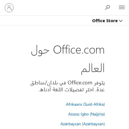
تسجيل
Microsoft
الدخول
إلى
Office Store
حسابك
Office.com حول
العالم
يتوفر Office.com في بلدان/مناطق
عدة. اختر تفضيلات اللغة أدناه.
Afrikaans (Suid-Afrika)
Asụsụ Igbo (Naịjịrịa)
Azərbaycan (Azərbaycan)