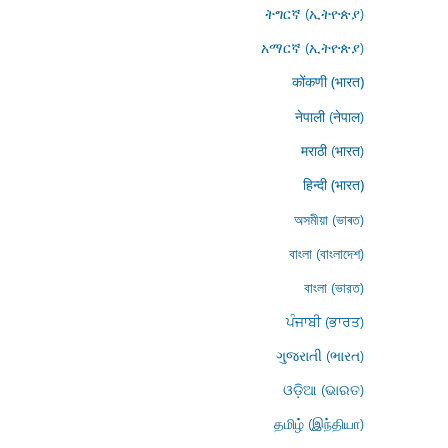
ትግርኛ (ኢትዮጵያ)
አማርኛ (ኢትዮጵያ)
कोंकणी (भारत)
नेपाली (नेपाल)
मराठी (भारत)
हिन्दी (भारत)
অসমীয়া (ভাৰত)
বাংলা (বাংলাদেশ)
বাংলা (ভারত)
ਪੰਜਾਬੀ (ਭਾਰਤ)
ગુજરાતી (ભારત)
ଓଡ଼ିଆ (ଭାରତ)
தமிழ் (இந்தியா)