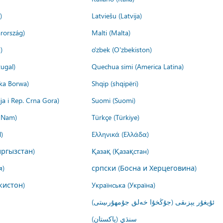
)
Latviešu (Latvija)
rország)
Malti (Malta)
)
o'zbek (O'zbekiston)
ugal)
Quechua simi (America Latina)
ika Borwa)
Shqip (shqipëri)
ija i Rep. Crna Gora)
Suomi (Suomi)
t Nam)
Türkçe (Türkiye)
)
Ελληνικά (Ελλάδα)
ргызстан)
Қазақ (Қазақстан)
я)
српски (Босна и Херцеговина)
кистон)
Українська (Україна)
ئۇيغۇر يېزىقى (جۇڭخۇا خەلق جۇمھۇرىيىتى)
سنڌي (پاکستان)