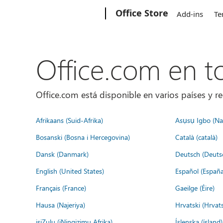
Microsoft
Office Store
Add-ins
Te
Office.com en 
Office.com está disponible en varios países y re
Afrikaans (Suid-Afrika)
Asụsụ Igbo (Naị
Bosanski (Bosna i Hercegovina)
Català (català)
Dansk (Danmark)
Deutsch (Deuts
English (United States)
Español (España
Français (France)
Gaeilge (Éire)
Hausa (Najeriya)
Hrvatski (Hrvat
isiZulu (iNingizimu Afrika)
Íslenska (ísland)