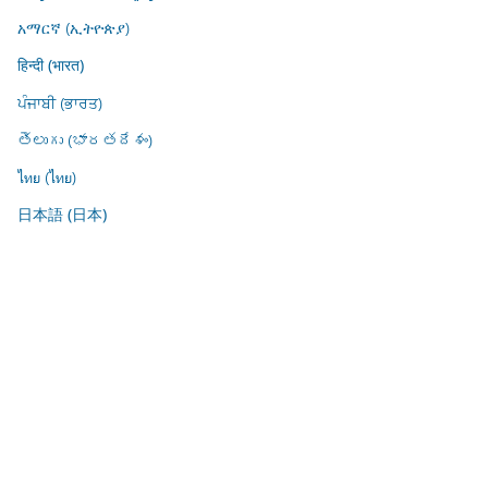
አማርኛ (ኢትዮጵያ)
हिन्दी (भारत)
ਪੰਜਾਬੀ (ਭਾਰਤ)
తెలుగు (భారతదేశం)
ไทย (ไทย)
日本語 (日本)