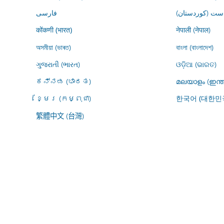
ڕاست (کوردستان
فارسى
नेपाली (नेपाल)
कोंकणी (भारत)
অসমীয়া (ভাৰত)
বাংলা (বাংলাদেশ)
ગુજરાતી (ભારત)
ଓଡ଼ିଆ (ଭାରତ)
ಕನ್ನಡ (ಭಾರತ)
മലയാളം (ഇന്ത
ខ្មែរ (កម្ពុជា)
한국어 (대한민
繁體中文 (台灣)