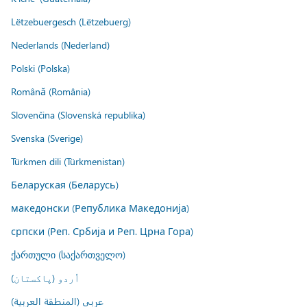
Lëtzebuergesch (Lëtzebuerg)
Nederlands (Nederland)
Polski (Polska)
Română (România)
Slovenčina (Slovenská republika)
Svenska (Sverige)
Türkmen dili (Türkmenistan)
Беларуская (Беларусь)
македонски (Република Македонија)
српски (Реп. Србија и Реп. Црна Гора)
ქართული (საქართველო)
اُردو (پاکستان)
عربي (المنطقة العربية)