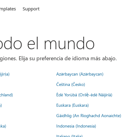
mplates
Support
todo el mundo
giones. Elija su preferencia de idioma más abajo.
jịrịa)
Azərbaycan (Azərbaycan)
Čeština (Česko)
chland)
Èdè Yorùbá (Orilẹ̀-èdè Nàìjíríà)
)
Euskara (Euskara)
Gàidhlig (An Rìoghachd Aonaichte)
ska)
Indonesia (Indonesia)
Italiano (Italia)