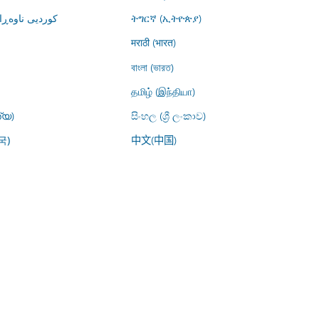
کوردیی ناوە)
ትግርኛ (ኢትዮጵያ)
मराठी (भारत)
বাংলা (ভারত)
தமிழ் (இந்தியா)
്യ)
සිංහල (ශ්‍රී ලංකාව)
中文(中国)
국)