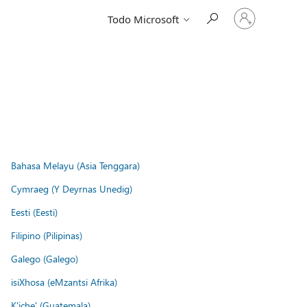
Iniciar
Todo Microsoft
sesión
en
tu
cuenta
Bahasa Melayu (Asia Tenggara)
Cymraeg (Y Deyrnas Unedig)
Eesti (Eesti)
Filipino (Pilipinas)
Galego (Galego)
isiXhosa (eMzantsi Afrika)
K'iche' (Guatemala)