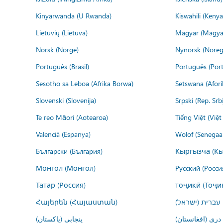
Kinyarwanda (U Rwanda)
Kiswahili (Kenya
Lietuvių (Lietuva)
Magyar (Magya
Norsk (Norge)
Nynorsk (Noreg
Português (Brasil)
Português (Port
Sesotho sa Leboa (Afrika Borwa)
Setswana (Afor
Slovenski (Slovenija)
Srpski (Rep. Srb
Te reo Māori (Aotearoa)
Tiếng Việt (Việ
Valencià (Espanya)
Wolof (Senegaal
Български (България)
Кыргызча (Кы
Монгол (Монгол)
Русский (Росси
Татар (Россия)
тоҷикӣ (Тоҷи
Հայերեն (Հայաստան)
עברית (ישראל)
درى (افغانستان)
پنجابی (پاکستان)