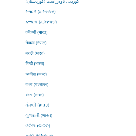
کوردیی ناوەڕاست (کوردستان)
ትግርኛ (ኢትዮጵያ)
አማርኛ (ኢትዮጵያ)
कोंकणी (भारत)
नेपाली (नेपाल)
मराठी (भारत)
हिन्दी (भारत)
অসমীয়া (ভাৰত)
বাংলা (বাংলাদেশ)
বাংলা (ভারত)
ਪੰਜਾਬੀ (ਭਾਰਤ)
ગુજરાતી (ભારત)
ଓଡ଼ିଆ (ଭାରତ)
தமிழ் (இந்தியா)