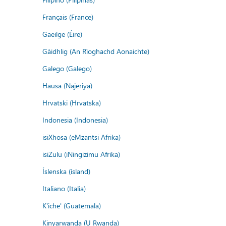
Français (France)
Gaeilge (Éire)
Gàidhlig (An Rìoghachd Aonaichte)
Galego (Galego)
Hausa (Najeriya)
Hrvatski (Hrvatska)
Indonesia (Indonesia)
isiXhosa (eMzantsi Afrika)
isiZulu (iNingizimu Afrika)
Íslenska (ísland)
Italiano (Italia)
K'iche' (Guatemala)
Kinyarwanda (U Rwanda)