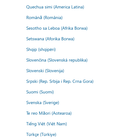
Quechua simi (America Latina)
Română (România)
Sesotho sa Leboa (Afrika Borwa)
Setswana (Aforika Borwa)
Shqip (shqipëri)
Slovenčina (Slovenská republika)
Slovenski (Slovenija)
Srpski (Rep. Srbija i Rep. Crna Gora)
Suomi (Suomi)
Svenska (Sverige)
Te reo Māori (Aotearoa)
Tiếng Việt (Việt Nam)
Türkçe (Türkiye)