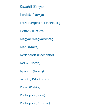
Kiswahili (Kenya)
Latviešu (Latvija)
Lëtzebuergesch (Lëtzebuerg)
Lietuvių (Lietuva)
Magyar (Magyarország)
Malti (Malta)
Nederlands (Nederland)
Norsk (Norge)
Nynorsk (Noreg)
o'zbek (O'zbekiston)
Polski (Polska)
Português (Brasil)
Português (Portugal)