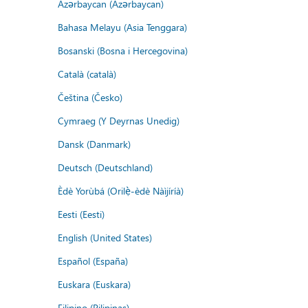
Azərbaycan (Azərbaycan)
Bahasa Melayu (Asia Tenggara)
Bosanski (Bosna i Hercegovina)
Català (català)
Čeština (Česko)
Cymraeg (Y Deyrnas Unedig)
Dansk (Danmark)
Deutsch (Deutschland)
Èdè Yorùbá (Orilẹ̀-èdè Nàìjíríà)
Eesti (Eesti)
English (United States)
Español (España)
Euskara (Euskara)
Filipino (Pilipinas)