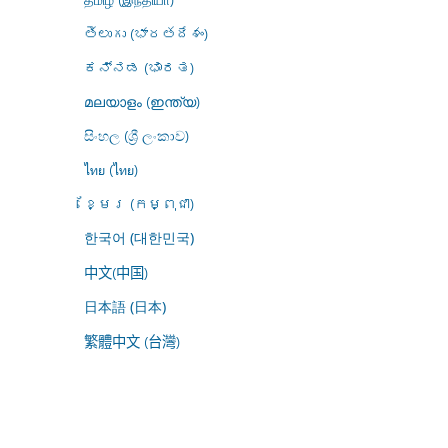
తెలుగు (భారతదేశం)
ಕನ್ನಡ (ಭಾರತ)
മലയാളം (ഇന്ത്യ)
සිංහල (ශ්‍රී ලංකාව)
ไทย (ไทย)
ខ្មែរ (កម្ពុជា)
한국어 (대한민국)
中文(中国)
日本語 (日本)
繁體中文 (台灣)