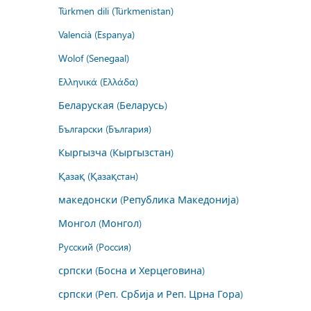
Türkmen dili (Türkmenistan)
Valencià (Espanya)
Wolof (Senegaal)
Ελληνικά (Ελλάδα)
Беларуская (Беларусь)
Български (България)
Кыргызча (Кыргызстан)
Қазақ (Қазақстан)
македонски (Република Македонија)
Монгол (Монгол)
Русский (Россия)
српски (Босна и Херцеговина)
српски (Реп. Србија и Реп. Црна Гора)