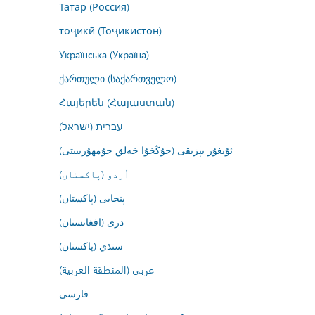
Татар (Россия)
тоҷикӣ (Тоҷикистон)
Українська (Україна)
ქართული (საქართველო)
Հայերեն (Հայաստան)
עברית (ישראל)
ئۇيغۇر يېزىقى (جۇڭخۇا خەلق جۇمھۇرىيىتى)
اُردو (پاکستان)
پنجابی (پاکستان)
درى (افغانستان)
سنڌي (پاکستان)
عربي (المنطقة العربية)
فارسى