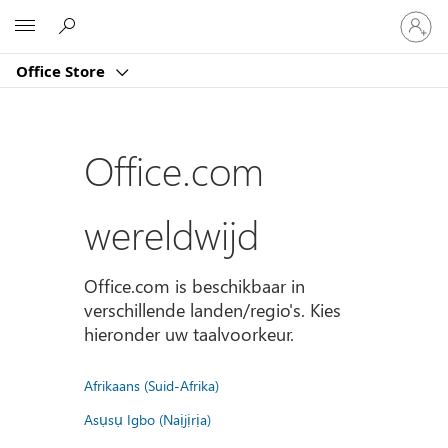
Meld
Microsoft
je
aan
Office Store
bij
je
account
Office.com
wereldwijd
Office.com is beschikbaar in
verschillende landen/regio's. Kies
hieronder uw taalvoorkeur.
Afrikaans (Suid-Afrika)
Asụsụ Igbo (Naịjịrịa)