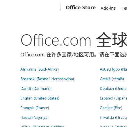
Microsoft
Office Store
Add-ins
Te
Office.com 
Office.com 在许多国家/地区可用。请在下
Afrikaans (Suid-Afrika)
Asụsụ Igbo (Naị
Bosanski (Bosna i Hercegovina)
Català (català)
Dansk (Danmark)
Deutsch (Deuts
English (United States)
Español (España
Français (France)
Gaeilge (Éire)
Hausa (Najeriya)
Hrvatski (Hrvat
isiZulu (iNingizimu Afrika)
Íslenska (ísland)