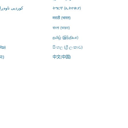
کوردیی ناوە)
ትግርኛ (ኢትዮጵያ)
मराठी (भारत)
বাংলা (ভারত)
தமிழ் (இந்தியா)
്യ)
සිංහල (ශ්‍රී ලංකාව)
中文(中国)
국)