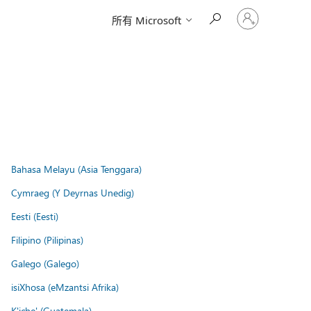
请
所有 Microsoft
登
录
你
的
帐
户
Bahasa Melayu (Asia Tenggara)
Cymraeg (Y Deyrnas Unedig)
Eesti (Eesti)
Filipino (Pilipinas)
Galego (Galego)
isiXhosa (eMzantsi Afrika)
K'iche' (Guatemala)