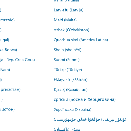
)
Latviešu (Latvija)
rország)
Malti (Malta)
)
o'zbek (O'zbekiston)
ugal)
Quechua simi (America Latina)
ika Borwa)
Shqip (shqipëri)
ija i Rep. Crna Gora)
Suomi (Suomi)
t Nam)
Türkçe (Türkiye)
)
Ελληνικά (Ελλάδα)
ргызстан)
Қазақ (Қазақстан)
я)
српски (Босна и Херцеговина)
кистон)
Українська (Україна)
ئۇيغۇر يېزىقى (جۇڭخۇا خەلق جۇمھۇرىيىتى)
سنڌي (پاکستان)