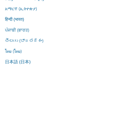
አማርኛ (ኢትዮጵያ)
हिन्दी (भारत)
ਪੰਜਾਬੀ (ਭਾਰਤ)
తెలుగు (భారతదేశం)
ไทย (ไทย)
日本語 (日本)