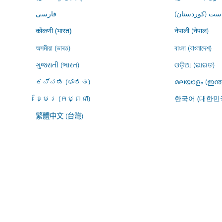
ڕاست (کوردستان
فارسى
नेपाली (नेपाल)
कोंकणी (भारत)
অসমীয়া (ভাৰত)
বাংলা (বাংলাদেশ)
ગુજરાતી (ભારત)
ଓଡ଼ିଆ (ଭାରତ)
ಕನ್ನಡ (ಭಾರತ)
മലയാളം (ഇന്ത
ខ្មែរ (កម្ពុជា)
한국어 (대한민
繁體中文 (台灣)