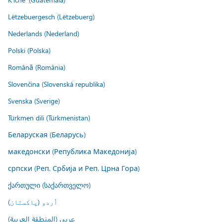
Lëtzebuergesch (Lëtzebuerg)
Nederlands (Nederland)
Polski (Polska)
Română (România)
Slovenčina (Slovenská republika)
Svenska (Sverige)
Türkmen dili (Türkmenistan)
Беларуская (Беларусь)
македонски (Република Македонија)
српски (Реп. Србија и Реп. Црна Гора)
ქართული (საქართველო)
اُردو (پاکستان)
عربي (المنطقة العربية)