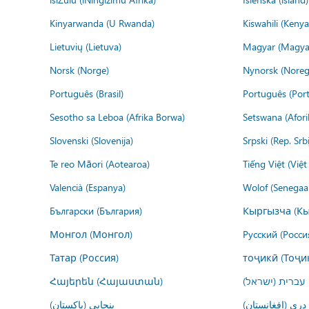
Kinyarwanda (U Rwanda)
Kiswahili (Kenya
Lietuvių (Lietuva)
Magyar (Magya
Norsk (Norge)
Nynorsk (Noreg
Português (Brasil)
Português (Port
Sesotho sa Leboa (Afrika Borwa)
Setswana (Afor
Slovenski (Slovenija)
Srpski (Rep. Srb
Te reo Māori (Aotearoa)
Tiếng Việt (Việ
Valencià (Espanya)
Wolof (Senegaal
Български (България)
Кыргызча (Кы
Монгол (Монгол)
Русский (Росси
Татар (Россия)
тоҷикӣ (Тоҷи
Հայերեն (Հայաստան)
עברית (ישראל)
درى (افغانستان)
پنجابی (پاکستان)