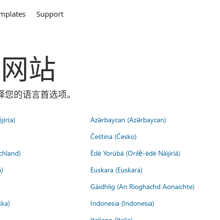
mplates
Support
全球网站
面选择您的语言首选项。
jịrịa)
Azərbaycan (Azərbaycan)
Čeština (Česko)
chland)
Èdè Yorùbá (Orilẹ̀-èdè Nàìjíríà)
)
Euskara (Euskara)
Gàidhlig (An Rìoghachd Aonaichte)
ska)
Indonesia (Indonesia)
Italiano (Italia)