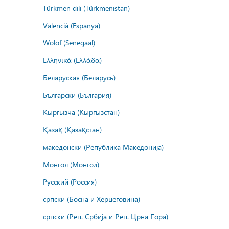
Türkmen dili (Türkmenistan)
Valencià (Espanya)
Wolof (Senegaal)
Ελληνικά (Ελλάδα)
Беларуская (Беларусь)
Български (България)
Кыргызча (Кыргызстан)
Қазақ (Қазақстан)
македонски (Република Македонија)
Монгол (Монгол)
Русский (Россия)
српски (Босна и Херцеговина)
српски (Реп. Србија и Реп. Црна Гора)