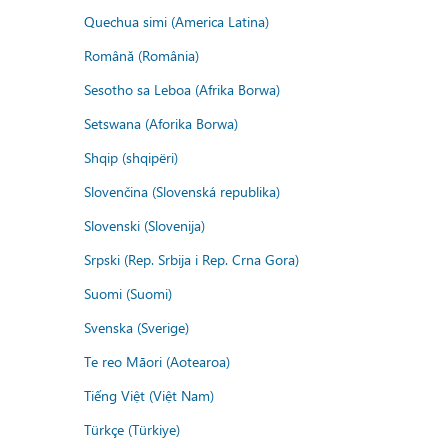
Quechua simi (America Latina)
Română (România)
Sesotho sa Leboa (Afrika Borwa)
Setswana (Aforika Borwa)
Shqip (shqipëri)
Slovenčina (Slovenská republika)
Slovenski (Slovenija)
Srpski (Rep. Srbija i Rep. Crna Gora)
Suomi (Suomi)
Svenska (Sverige)
Te reo Māori (Aotearoa)
Tiếng Việt (Việt Nam)
Türkçe (Türkiye)