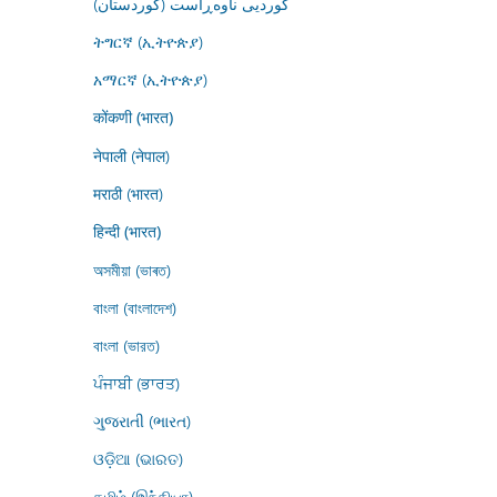
کوردیی ناوەڕاست (کوردستان)
ትግርኛ (ኢትዮጵያ)
አማርኛ (ኢትዮጵያ)
कोंकणी (भारत)
नेपाली (नेपाल)
मराठी (भारत)
हिन्दी (भारत)
অসমীয়া (ভাৰত)
বাংলা (বাংলাদেশ)
বাংলা (ভারত)
ਪੰਜਾਬੀ (ਭਾਰਤ)
ગુજરાતી (ભારત)
ଓଡ଼ିଆ (ଭାରତ)
தமிழ் (இந்தியா)