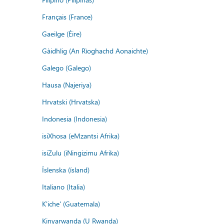
Français (France)
Gaeilge (Éire)
Gàidhlig (An Rìoghachd Aonaichte)
Galego (Galego)
Hausa (Najeriya)
Hrvatski (Hrvatska)
Indonesia (Indonesia)
isiXhosa (eMzantsi Afrika)
isiZulu (iNingizimu Afrika)
Íslenska (ísland)
Italiano (Italia)
K'iche' (Guatemala)
Kinyarwanda (U Rwanda)