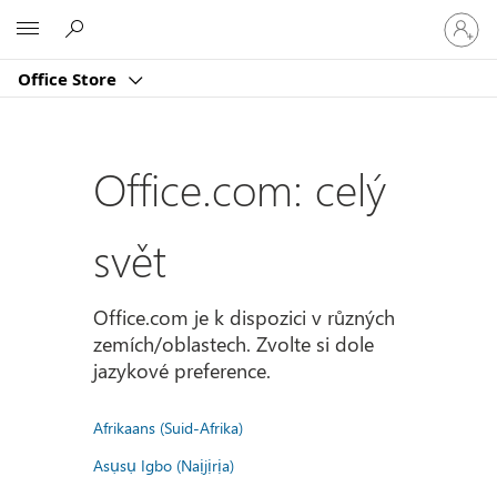
Přihlast
Microsoft
se
ke
Office Store
svému
účtu
Office.com: celý
svět
Office.com je k dispozici v různých
zemích/oblastech. Zvolte si dole
jazykové preference.
Afrikaans (Suid-Afrika)
Asụsụ Igbo (Naịjịrịa)