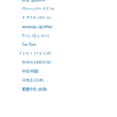
తెలుగు (భారతదేశం)
ಕನ್ನಡ (ಭಾರತ)
മലയാളം (ഇന്ത്യ)
සිංහල (ශ්‍රී ලංකාව)
ไทย (ไทย)
ខ្មែរ (កម្ពុជា)
한국어 (대한민국)
中文(中国)
日本語 (日本)
繁體中文 (台灣)