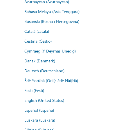
Azərbaycan (Azərbaycan)
Bahasa Melayu (Asia Tenggara)
Bosanski (Bosna i Hercegovina)
Català (català)
Čeština (Česko)
Cymraeg (Y Deyrnas Unedig)
Dansk (Danmark)
Deutsch (Deutschland)
Èdè Yorùbá (Orilẹ̀-èdè Nàìjíríà)
Eesti (Eesti)
English (United States)
Español (España)
Euskara (Euskara)
Filipino (Pilipinas)