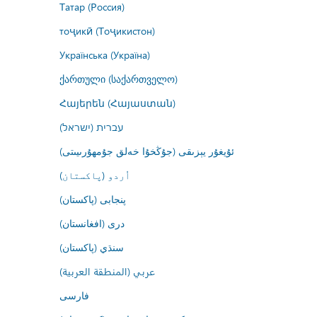
Татар (Россия)
тоҷикӣ (Тоҷикистон)
Українська (Україна)
ქართული (საქართველო)
Հայերեն (Հայաստան)
עברית (ישראל)
ئۇيغۇر يېزىقى (جۇڭخۇا خەلق جۇمھۇرىيىتى)
اُردو (پاکستان)
پنجابی (پاکستان)
درى (افغانستان)
سنڌي (پاکستان)
عربي (المنطقة العربية)
فارسى