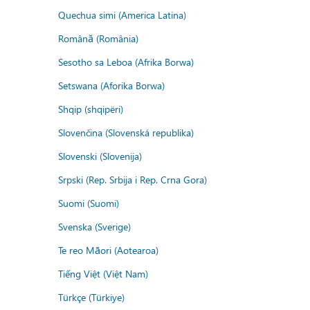
Quechua simi (America Latina)
Română (România)
Sesotho sa Leboa (Afrika Borwa)
Setswana (Aforika Borwa)
Shqip (shqipëri)
Slovenčina (Slovenská republika)
Slovenski (Slovenija)
Srpski (Rep. Srbija i Rep. Crna Gora)
Suomi (Suomi)
Svenska (Sverige)
Te reo Māori (Aotearoa)
Tiếng Việt (Việt Nam)
Türkçe (Türkiye)