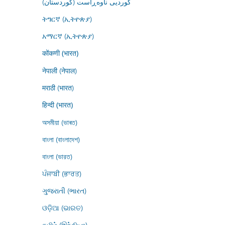
کوردیی ناوەڕاست (کوردستان)
ትግርኛ (ኢትዮጵያ)
አማርኛ (ኢትዮጵያ)
कोंकणी (भारत)
नेपाली (नेपाल)
मराठी (भारत)
हिन्दी (भारत)
অসমীয়া (ভাৰত)
বাংলা (বাংলাদেশ)
বাংলা (ভারত)
ਪੰਜਾਬੀ (ਭਾਰਤ)
ગુજરાતી (ભારત)
ଓଡ଼ିଆ (ଭାରତ)
தமிழ் (இந்தியா)