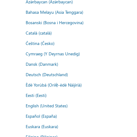
Azərbaycan (Azərbaycan)
Bahasa Melayu (Asia Tenggara)
Bosanski (Bosna i Hercegovina)
Català (català)
Čeština (Česko)
Cymraeg (Y Deyrnas Unedig)
Dansk (Danmark)
Deutsch (Deutschland)
Èdè Yorùbá (Orilẹ̀-èdè Nàìjíríà)
Eesti (Eesti)
English (United States)
Español (España)
Euskara (Euskara)
Filipino (Pilipinas)