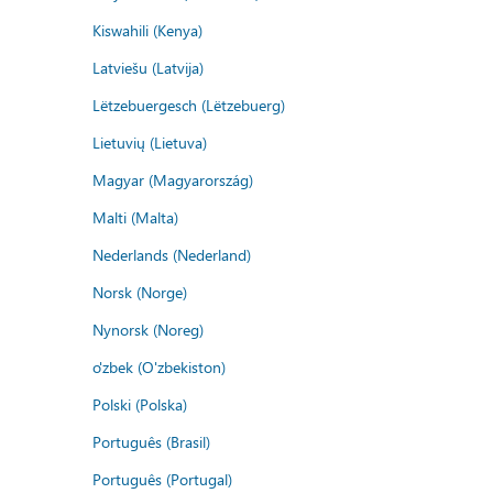
Kiswahili (Kenya)
Latviešu (Latvija)
Lëtzebuergesch (Lëtzebuerg)
Lietuvių (Lietuva)
Magyar (Magyarország)
Malti (Malta)
Nederlands (Nederland)
Norsk (Norge)
Nynorsk (Noreg)
o'zbek (O'zbekiston)
Polski (Polska)
Português (Brasil)
Português (Portugal)