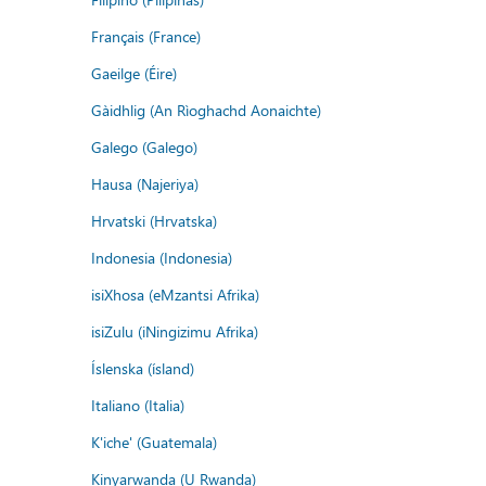
Français (France)
Gaeilge (Éire)
Gàidhlig (An Rìoghachd Aonaichte)
Galego (Galego)
Hausa (Najeriya)
Hrvatski (Hrvatska)
Indonesia (Indonesia)
isiXhosa (eMzantsi Afrika)
isiZulu (iNingizimu Afrika)
Íslenska (ísland)
Italiano (Italia)
K'iche' (Guatemala)
Kinyarwanda (U Rwanda)