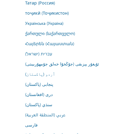
Татар (Россия)
тоҷикӣ (Тоҷикистон)
Українська (Україна)
ქართული (საქართველო)
Հայերեն (Հայաստան)
עברית (ישראל)
ئۇيغۇر يېزىقى (جۇڭخۇا خەلق جۇمھۇرىيىتى)
اُردو (پاکستان)
پنجابی (پاکستان)
درى (افغانستان)
سنڌي (پاکستان)
عربي (المنطقة العربية)
فارسى