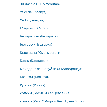
Türkmen dili (Türkmenistan)
Valencià (Espanya)
Wolof (Senegaal)
Ελληνικά (Ελλάδα)
Беларуская (Беларусь)
Български (България)
Кыргызча (Кыргызстан)
Қазақ (Қазақстан)
македонски (Република Македонија)
Монгол (Монгол)
Русский (Россия)
српски (Босна и Херцеговина)
српски (Реп. Србија и Реп. Црна Гора)