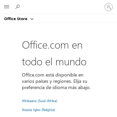
Iniciar
Microsoft
sesión
en
Office Store
tu
cuenta
Office.com en
todo el mundo
Office.com está disponible en
varios países y regiones. Elija su
preferencia de idioma más abajo.
Afrikaans (Suid-Afrika)
Asụsụ Igbo (Naịjịrịa)