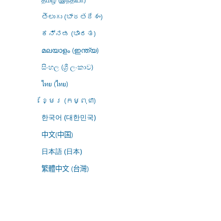
తెలుగు (భారతదేశం)
ಕನ್ನಡ (ಭಾರತ)
മലയാളം (ഇന്ത്യ)
සිංහල (ශ්‍රී ලංකාව)
ไทย (ไทย)
ខ្មែរ (កម្ពុជា)
한국어 (대한민국)
中文(中国)
日本語 (日本)
繁體中文 (台灣)