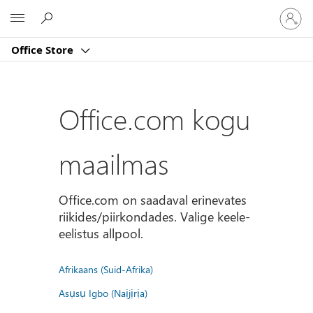
Logige
Microsoft
sisse
oma
Office Store
kontole
Office.com kogu
maailmas
Office.com on saadaval erinevates
riikides/piirkondades. Valige keele-
eelistus allpool.
Afrikaans (Suid-Afrika)
Asụsụ Igbo (Naịjịrịa)