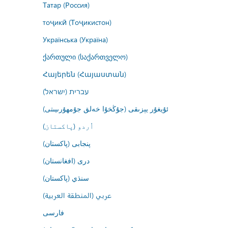
Татар (Россия)
тоҷикӣ (Тоҷикистон)
Українська (Україна)
ქართული (საქართველო)
Հայերեն (Հայաստան)
עברית (ישראל)
ئۇيغۇر يېزىقى (جۇڭخۇا خەلق جۇمھۇرىيىتى)
اُردو (پاکستان)
پنجابی (پاکستان)
درى (افغانستان)
سنڌي (پاکستان)
عربي (المنطقة العربية)
فارسى