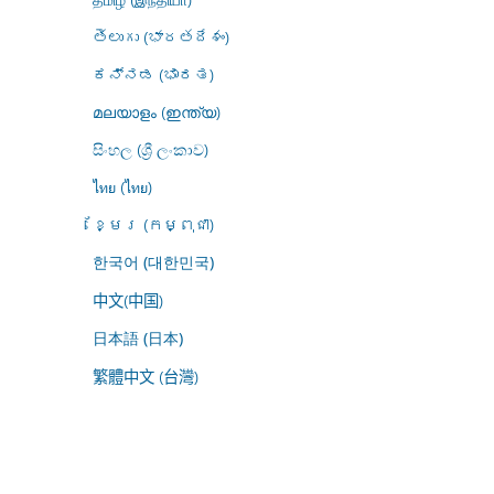
తెలుగు (భారతదేశం)
ಕನ್ನಡ (ಭಾರತ)
മലയാളം (ഇന്ത്യ)
සිංහල (ශ්‍රී ලංකාව)
ไทย (ไทย)
ខ្មែរ (កម្ពុជា)
한국어 (대한민국)
中文(中国)
日本語 (日本)
繁體中文 (台灣)