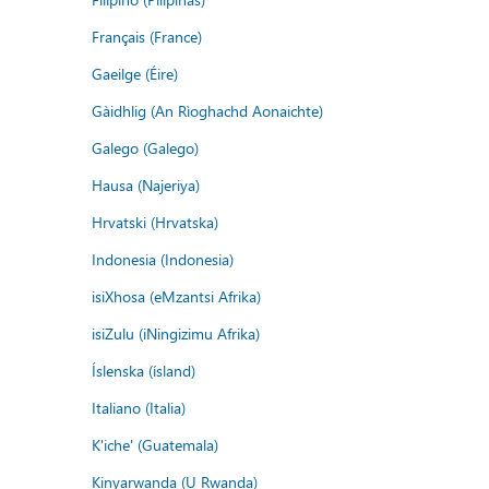
Français (France)
Gaeilge (Éire)
Gàidhlig (An Rìoghachd Aonaichte)
Galego (Galego)
Hausa (Najeriya)
Hrvatski (Hrvatska)
Indonesia (Indonesia)
isiXhosa (eMzantsi Afrika)
isiZulu (iNingizimu Afrika)
Íslenska (ísland)
Italiano (Italia)
K'iche' (Guatemala)
Kinyarwanda (U Rwanda)