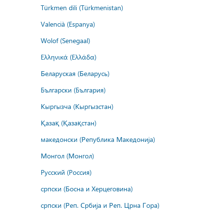
Türkmen dili (Türkmenistan)
Valencià (Espanya)
Wolof (Senegaal)
Ελληνικά (Ελλάδα)
Беларуская (Беларусь)
Български (България)
Кыргызча (Кыргызстан)
Қазақ (Қазақстан)
македонски (Република Македонија)
Монгол (Монгол)
Русский (Россия)
српски (Босна и Херцеговина)
српски (Реп. Србија и Реп. Црна Гора)