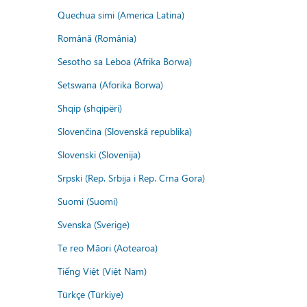
Quechua simi (America Latina)
Română (România)
Sesotho sa Leboa (Afrika Borwa)
Setswana (Aforika Borwa)
Shqip (shqipëri)
Slovenčina (Slovenská republika)
Slovenski (Slovenija)
Srpski (Rep. Srbija i Rep. Crna Gora)
Suomi (Suomi)
Svenska (Sverige)
Te reo Māori (Aotearoa)
Tiếng Việt (Việt Nam)
Türkçe (Türkiye)