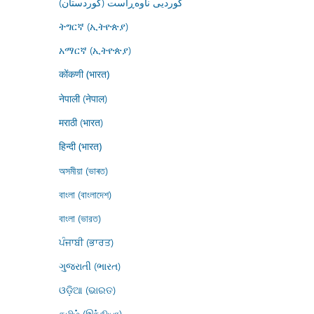
کوردیی ناوەڕاست (کوردستان)
ትግርኛ (ኢትዮጵያ)
አማርኛ (ኢትዮጵያ)
कोंकणी (भारत)
नेपाली (नेपाल)
मराठी (भारत)
हिन्दी (भारत)
অসমীয়া (ভাৰত)
বাংলা (বাংলাদেশ)
বাংলা (ভারত)
ਪੰਜਾਬੀ (ਭਾਰਤ)
ગુજરાતી (ભારત)
ଓଡ଼ିଆ (ଭାରତ)
தமிழ் (இந்தியா)