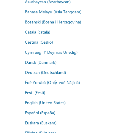
Azərbaycan (Azərbaycan)
Bahasa Melayu (Asia Tenggara)
Bosanski (Bosna i Hercegovina)
Català (català)
Čeština (Česko)
Cymraeg (Y Deyrnas Unedig)
Dansk (Danmark)
Deutsch (Deutschland)
Èdè Yorùbá (Orilẹ̀-èdè Nàìjíríà)
Eesti (Eesti)
English (United States)
Español (España)
Euskara (Euskara)
Filipino (Pilipinas)