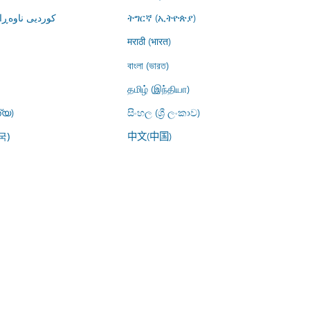
کوردیی ناوە)
ትግርኛ (ኢትዮጵያ)
मराठी (भारत)
বাংলা (ভারত)
தமிழ் (இந்தியா)
്യ)
සිංහල (ශ්‍රී ලංකාව)
中文(中国)
국)