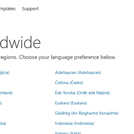
mplates
Support
ldwide
es/regions. Choose your language preference below.
jịrịa)
Azərbaycan (Azərbaycan)
Čeština (Česko)
chland)
Èdè Yorùbá (Orilẹ̀-èdè Nàìjíríà)
)
Euskara (Euskara)
Gàidhlig (An Rìoghachd Aonaichte)
ska)
Indonesia (Indonesia)
Italiano (Italia)