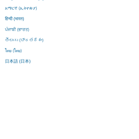
አማርኛ (ኢትዮጵያ)
हिन्दी (भारत)
ਪੰਜਾਬੀ (ਭਾਰਤ)
తెలుగు (భారతదేశం)
ไทย (ไทย)
日本語 (日本)