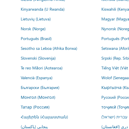
Kinyarwanda (U Rwanda)
Kiswahili (Kenya
Lietuvių (Lietuva)
Magyar (Magya
Norsk (Norge)
Nynorsk (Noreg
Português (Brasil)
Português (Port
Sesotho sa Leboa (Afrika Borwa)
Setswana (Afor
Slovenski (Slovenija)
Srpski (Rep. Srb
Te reo Māori (Aotearoa)
Tiếng Việt (Việ
Valencià (Espanya)
Wolof (Senegaal
Български (България)
Кыргызча (Кы
Монгол (Монгол)
Русский (Росси
Татар (Россия)
тоҷикӣ (Тоҷи
Հայերեն (Հայաստան)
עברית (ישראל)
درى (افغانستان)
پنجابی (پاکستان)