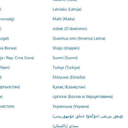
)
Latviešu (Latvija)
rország)
Malti (Malta)
)
o'zbek (O'zbekiston)
ugal)
Quechua simi (America Latina)
ika Borwa)
Shqip (shqipëri)
ija i Rep. Crna Gora)
Suomi (Suomi)
t Nam)
Türkçe (Türkiye)
)
Ελληνικά (Ελλάδα)
ргызстан)
Қазақ (Қазақстан)
я)
српски (Босна и Херцеговина)
кистон)
Українська (Україна)
ئۇيغۇر يېزىقى (جۇڭخۇا خەلق جۇمھۇرىيىتى)
سنڌي (پاکستان)