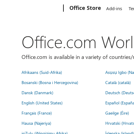
Microsoft
Office Store
Add-ins
Te
Office.com Wor
Office.com is available in a variety of countri
Afrikaans (Suid-Afrika)
Asụsụ Igbo (Naị
Bosanski (Bosna i Hercegovina)
Català (català)
Dansk (Danmark)
Deutsch (Deuts
English (United States)
Español (España
Français (France)
Gaeilge (Éire)
Hausa (Najeriya)
Hrvatski (Hrvat
isiZulu (iNingizimu Afrika)
Íslenska (ísland)