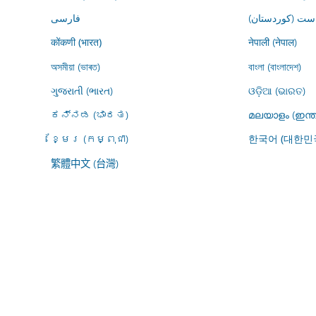
ڕاست (کوردستان
فارسى
नेपाली (नेपाल)
कोंकणी (भारत)
অসমীয়া (ভাৰত)
বাংলা (বাংলাদেশ)
ગુજરાતી (ભારત)
ଓଡ଼ିଆ (ଭାରତ)
ಕನ್ನಡ (ಭಾರತ)
മലയാളം (ഇന്ത
ខ្មែរ (កម្ពុជា)
한국어 (대한민
繁體中文 (台灣)