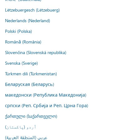
Lëtzebuergesch (Lëtzebuerg)
Nederlands (Nederland)
Polski (Polska)
Română (România)
Slovenčina (Slovenská republika)
Svenska (Sverige)
Türkmen dili (Türkmenistan)
Беларуская (Беларусь)
македонски (Република Македонија)
српски (Реп. Србија и Реп. Црна Гора)
ქართული (საქართველო)
اُردو (پاکستان)
عربي (المنطقة العربية)