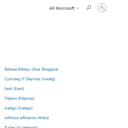
Sign
All Microsoft
in
to
your
account
Bahasa Melayu (Asia Tenggara)
Cymraeg (Y Deyrnas Unedig)
Eesti (Eesti)
Filipino (Pilipinas)
Galego (Galego)
isiXhosa (eMzantsi Afrika)
K'iche' (Guatemala)