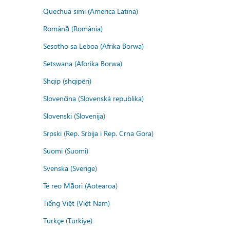
Quechua simi (America Latina)
Română (România)
Sesotho sa Leboa (Afrika Borwa)
Setswana (Aforika Borwa)
Shqip (shqipëri)
Slovenčina (Slovenská republika)
Slovenski (Slovenija)
Srpski (Rep. Srbija i Rep. Crna Gora)
Suomi (Suomi)
Svenska (Sverige)
Te reo Māori (Aotearoa)
Tiếng Việt (Việt Nam)
Türkçe (Türkiye)