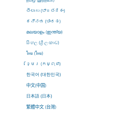
తెలుగు (భారతదేశం)
ಕನ್ನಡ (ಭಾರತ)
മലയാളം (ഇന്ത്യ)
සිංහල (ශ්‍රී ලංකාව)
ไทย (ไทย)
ខ្មែរ (កម្ពុជា)
한국어 (대한민국)
中文(中国)
日本語 (日本)
繁體中文 (台灣)