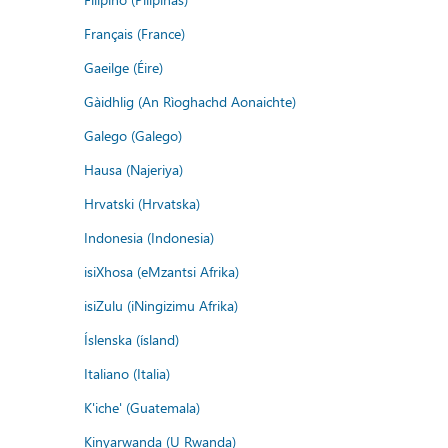
Français (France)
Gaeilge (Éire)
Gàidhlig (An Rìoghachd Aonaichte)
Galego (Galego)
Hausa (Najeriya)
Hrvatski (Hrvatska)
Indonesia (Indonesia)
isiXhosa (eMzantsi Afrika)
isiZulu (iNingizimu Afrika)
Íslenska (ísland)
Italiano (Italia)
K'iche' (Guatemala)
Kinyarwanda (U Rwanda)