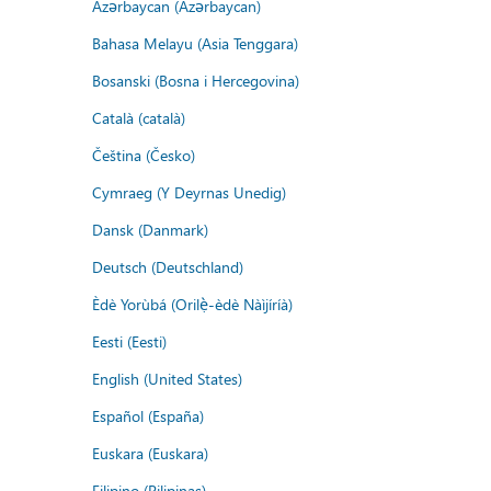
Azərbaycan (Azərbaycan)
Bahasa Melayu (Asia Tenggara)
Bosanski (Bosna i Hercegovina)
Català (català)
Čeština (Česko)
Cymraeg (Y Deyrnas Unedig)
Dansk (Danmark)
Deutsch (Deutschland)
Èdè Yorùbá (Orilẹ̀-èdè Nàìjíríà)
Eesti (Eesti)
English (United States)
Español (España)
Euskara (Euskara)
Filipino (Pilipinas)