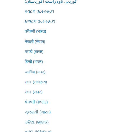
کوردیی ناوەڕاست (کوردستان)
ትግርኛ (ኢትዮጵያ)
አማርኛ (ኢትዮጵያ)
कोंकणी (भारत)
नेपाली (नेपाल)
मराठी (भारत)
हिन्दी (भारत)
অসমীয়া (ভাৰত)
বাংলা (বাংলাদেশ)
বাংলা (ভারত)
ਪੰਜਾਬੀ (ਭਾਰਤ)
ગુજરાતી (ભારત)
ଓଡ଼ିଆ (ଭାରତ)
தமிழ் (இந்தியா)