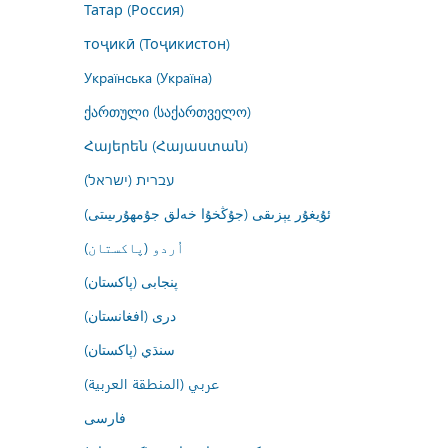
Татар (Россия)
тоҷикӣ (Тоҷикистон)
Українська (Україна)
ქართული (საქართველო)
Հայերեն (Հայաստան)
עברית (ישראל)
ئۇيغۇر يېزىقى (جۇڭخۇا خەلق جۇمھۇرىيىتى)
اُردو (پاکستان)
پنجابی (پاکستان)
درى (افغانستان)
سنڌي (پاکستان)
عربي (المنطقة العربية)
فارسى