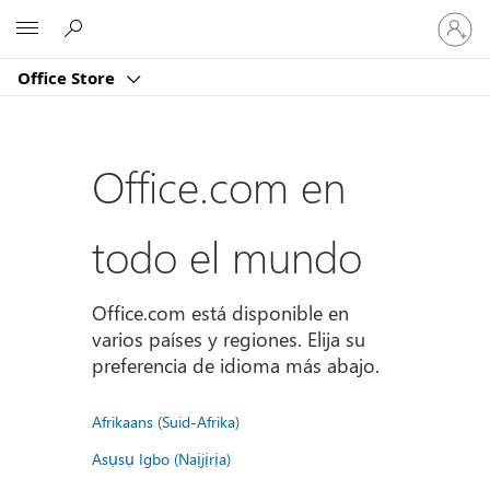
Iniciar
Microsoft
sesión
en
Office Store
tu
cuenta
Office.com en
todo el mundo
Office.com está disponible en
varios países y regiones. Elija su
preferencia de idioma más abajo.
Afrikaans (Suid-Afrika)
Asụsụ Igbo (Naịjịrịa)