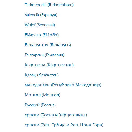
Türkmen dili (Türkmenistan)
Valencià (Espanya)
Wolof (Senegaal)
Ελληνικά (Ελλάδα)
Беларуская (Беларусь)
Български (България)
Кыргызча (Кыргызстан)
Қазақ (Қазақстан)
македонски (Република Македонија)
Монгол (Монгол)
Русский (Россия)
српски (Босна и Херцеговина)
српски (Реп. Србија и Реп. Црна Гора)