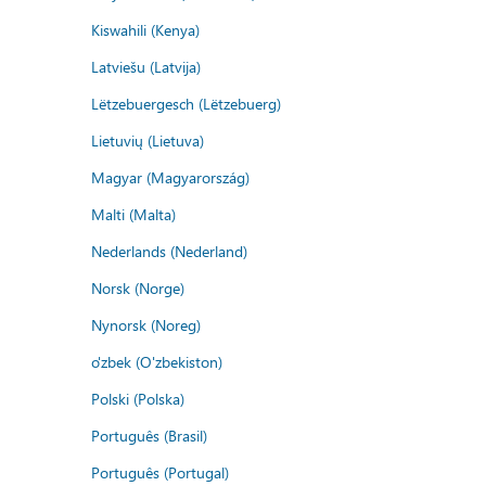
Kiswahili (Kenya)
Latviešu (Latvija)
Lëtzebuergesch (Lëtzebuerg)
Lietuvių (Lietuva)
Magyar (Magyarország)
Malti (Malta)
Nederlands (Nederland)
Norsk (Norge)
Nynorsk (Noreg)
o'zbek (O'zbekiston)
Polski (Polska)
Português (Brasil)
Português (Portugal)