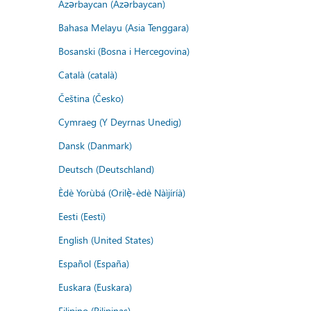
Azərbaycan (Azərbaycan)
Bahasa Melayu (Asia Tenggara)
Bosanski (Bosna i Hercegovina)
Català (català)
Čeština (Česko)
Cymraeg (Y Deyrnas Unedig)
Dansk (Danmark)
Deutsch (Deutschland)
Èdè Yorùbá (Orilẹ̀-èdè Nàìjíríà)
Eesti (Eesti)
English (United States)
Español (España)
Euskara (Euskara)
Filipino (Pilipinas)