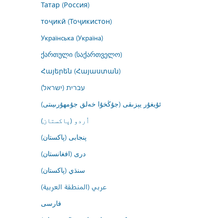
Татар (Россия)
тоҷикӣ (Тоҷикистон)
Українська (Україна)
ქართული (საქართველო)
Հայերեն (Հայաստան)
עברית (ישראל)
ئۇيغۇر يېزىقى (جۇڭخۇا خەلق جۇمھۇرىيىتى)
اُردو (پاکستان)
پنجابی (پاکستان)
درى (افغانستان)
سنڌي (پاکستان)
عربي (المنطقة العربية)
فارسى