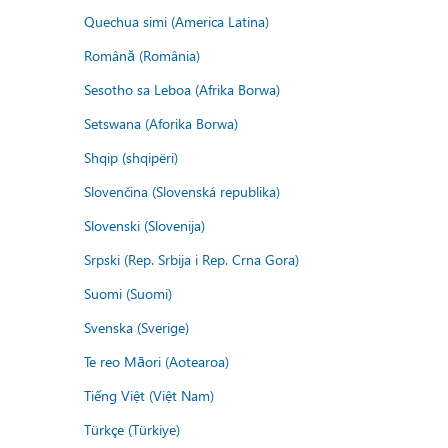
Quechua simi (America Latina)
Română (România)
Sesotho sa Leboa (Afrika Borwa)
Setswana (Aforika Borwa)
Shqip (shqipëri)
Slovenčina (Slovenská republika)
Slovenski (Slovenija)
Srpski (Rep. Srbija i Rep. Crna Gora)
Suomi (Suomi)
Svenska (Sverige)
Te reo Māori (Aotearoa)
Tiếng Việt (Việt Nam)
Türkçe (Türkiye)