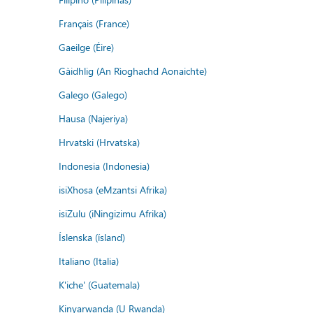
Français (France)
Gaeilge (Éire)
Gàidhlig (An Rìoghachd Aonaichte)
Galego (Galego)
Hausa (Najeriya)
Hrvatski (Hrvatska)
Indonesia (Indonesia)
isiXhosa (eMzantsi Afrika)
isiZulu (iNingizimu Afrika)
Íslenska (ísland)
Italiano (Italia)
K'iche' (Guatemala)
Kinyarwanda (U Rwanda)