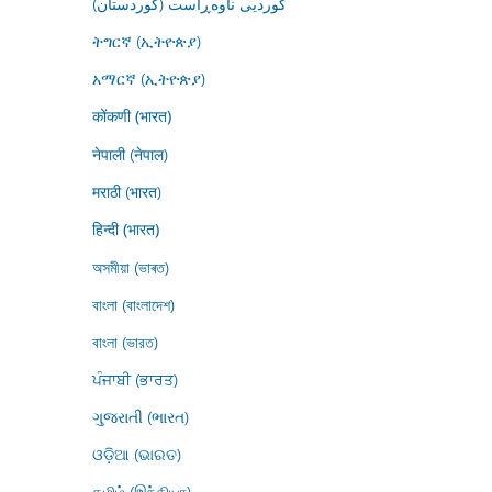
کوردیی ناوەڕاست (کوردستان)
ትግርኛ (ኢትዮጵያ)
አማርኛ (ኢትዮጵያ)
कोंकणी (भारत)
नेपाली (नेपाल)
मराठी (भारत)
हिन्दी (भारत)
অসমীয়া (ভাৰত)
বাংলা (বাংলাদেশ)
বাংলা (ভারত)
ਪੰਜਾਬੀ (ਭਾਰਤ)
ગુજરાતી (ભારત)
ଓଡ଼ିଆ (ଭାରତ)
தமிழ் (இந்தியா)