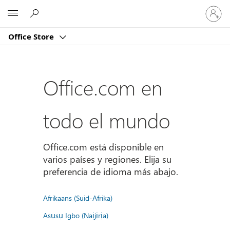
Iniciar
Microsoft
sesión
en
Office Store
tu
cuenta
Office.com en
todo el mundo
Office.com está disponible en
varios países y regiones. Elija su
preferencia de idioma más abajo.
Afrikaans (Suid-Afrika)
Asụsụ Igbo (Naịjịrịa)