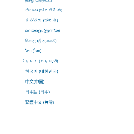
తెలుగు (భారతదేశం)
ಕನ್ನಡ (ಭಾರತ)
മലയാളം (ഇന്ത്യ)
සිංහල (ශ්‍රී ලංකාව)
ไทย (ไทย)
ខ្មែរ (កម្ពុជា)
한국어 (대한민국)
中文(中国)
日本語 (日本)
繁體中文 (台灣)