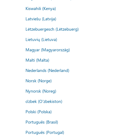
Kiswahili (Kenya)
Latviešu (Latvija)
Lëtzebuergesch (Lëtzebuerg)
Lietuvių (Lietuva)
Magyar (Magyarország)
Malti (Malta)
Nederlands (Nederland)
Norsk (Norge)
Nynorsk (Noreg)
o'zbek (O'zbekiston)
Polski (Polska)
Português (Brasil)
Português (Portugal)