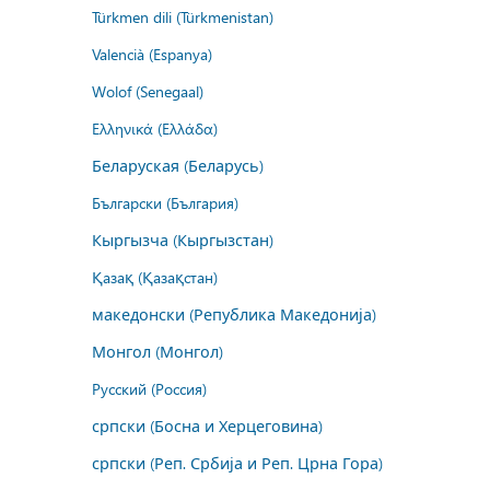
Türkmen dili (Türkmenistan)
Valencià (Espanya)
Wolof (Senegaal)
Ελληνικά (Ελλάδα)
Беларуская (Беларусь)
Български (България)
Кыргызча (Кыргызстан)
Қазақ (Қазақстан)
македонски (Република Македонија)
Монгол (Монгол)
Русский (Россия)
српски (Босна и Херцеговина)
српски (Реп. Србија и Реп. Црна Гора)