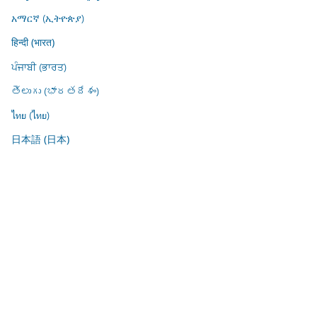
አማርኛ (ኢትዮጵያ)
हिन्दी (भारत)
ਪੰਜਾਬੀ (ਭਾਰਤ)
తెలుగు (భారతదేశం)
ไทย (ไทย)
日本語 (日本)