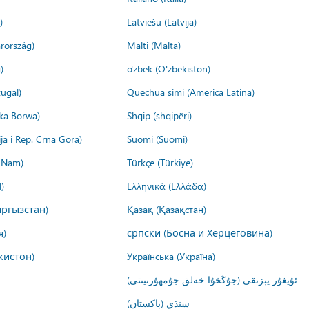
)
Latviešu (Latvija)
rország)
Malti (Malta)
)
o'zbek (O'zbekiston)
ugal)
Quechua simi (America Latina)
ika Borwa)
Shqip (shqipëri)
ija i Rep. Crna Gora)
Suomi (Suomi)
t Nam)
Türkçe (Türkiye)
)
Ελληνικά (Ελλάδα)
ргызстан)
Қазақ (Қазақстан)
я)
српски (Босна и Херцеговина)
кистон)
Українська (Україна)
ئۇيغۇر يېزىقى (جۇڭخۇا خەلق جۇمھۇرىيىتى)
سنڌي (پاکستان)