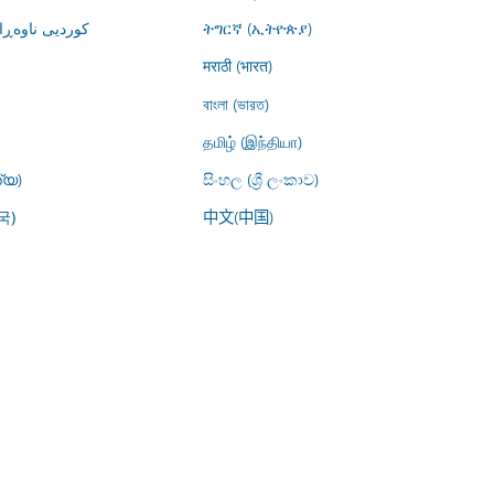
کوردیی ناوە)
ትግርኛ (ኢትዮጵያ)
मराठी (भारत)
বাংলা (ভারত)
தமிழ் (இந்தியா)
്യ)
සිංහල (ශ්‍රී ලංකාව)
中文(中国)
국)