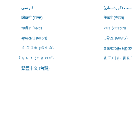
ڕاست (کوردستان
فارسى
नेपाली (नेपाल)
कोंकणी (भारत)
অসমীয়া (ভাৰত)
বাংলা (বাংলাদেশ)
ગુજરાતી (ભારત)
ଓଡ଼ିଆ (ଭାରତ)
ಕನ್ನಡ (ಭಾರತ)
മലയാളം (ഇന്ത
ខ្មែរ (កម្ពុជា)
한국어 (대한민
繁體中文 (台灣)