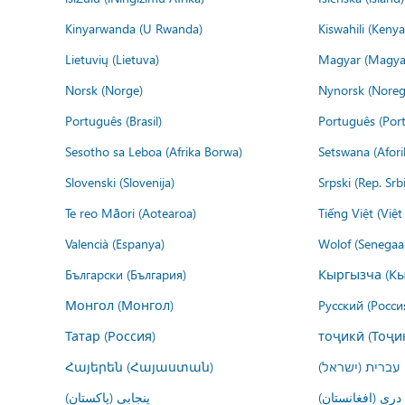
Kinyarwanda (U Rwanda)
Kiswahili (Kenya
Lietuvių (Lietuva)
Magyar (Magya
Norsk (Norge)
Nynorsk (Noreg
Português (Brasil)
Português (Port
Sesotho sa Leboa (Afrika Borwa)
Setswana (Afor
Slovenski (Slovenija)
Srpski (Rep. Srb
Te reo Māori (Aotearoa)
Tiếng Việt (Việ
Valencià (Espanya)
Wolof (Senegaal
Български (България)
Кыргызча (Кы
Монгол (Монгол)
Русский (Росси
Татар (Россия)
тоҷикӣ (Тоҷи
Հայերեն (Հայաստան)
עברית (ישראל)
درى (افغانستان)
پنجابی (پاکستان)