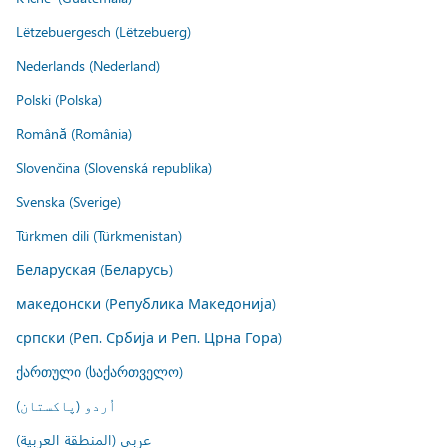
Lëtzebuergesch (Lëtzebuerg)
Nederlands (Nederland)
Polski (Polska)
Română (România)
Slovenčina (Slovenská republika)
Svenska (Sverige)
Türkmen dili (Türkmenistan)
Беларуская (Беларусь)
македонски (Република Македонија)
српски (Реп. Србија и Реп. Црна Гора)
ქართული (საქართველო)
اُردو (پاکستان)
عربي (المنطقة العربية)