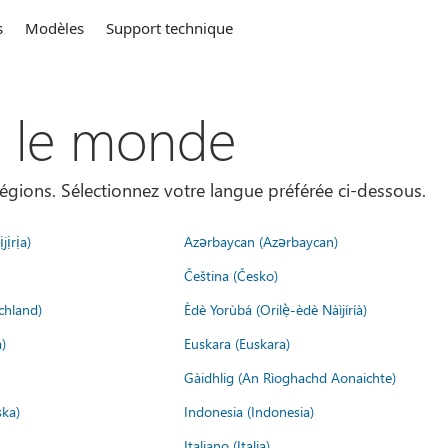
s
Modèles
Support technique
s le monde
égions. Sélectionnez votre langue préférée ci-dessous.
jịrịa)
Azərbaycan (Azərbaycan)
Čeština (Česko)
chland)
Èdè Yorùbá (Orilẹ̀-èdè Nàìjíríà)
)
Euskara (Euskara)
Gàidhlig (An Rìoghachd Aonaichte)
ska)
Indonesia (Indonesia)
Italiano (Italia)