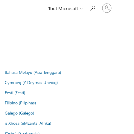
Connectez-
Tout Microsoft
vous
à
votre
compte
Bahasa Melayu (Asia Tenggara)
Cymraeg (Y Deyrnas Unedig)
Eesti (Eesti)
Filipino (Pilipinas)
Galego (Galego)
isiXhosa (eMzantsi Afrika)
K'iche' (Guatemala)