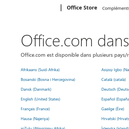
Microsoft
Office Store
Complément
Office.com dan
Office.com est disponible dans plusieurs pays/r
Afrikaans (Suid-Afrika)
Asụsụ Igbo (Naị
Bosanski (Bosna i Hercegovina)
Català (català)
Dansk (Danmark)
Deutsch (Deuts
English (United States)
Español (España
Français (France)
Gaeilge (Éire)
Hausa (Najeriya)
Hrvatski (Hrvat
isiZulu (iNingizimu Afrika)
Íslenska (ísland)