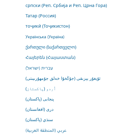
српски (Реп. Србија и Реп. Црна Гора)
Татар (Россия)
тоҷикӣ (Тоҷикистон)
Українська (Україна)
ქართული (საქართველო)
Հայերեն (Հայաստան)
עברית (ישראל)
ئۇيغۇر يېزىقى (جۇڭخۇا خەلق جۇمھۇرىيىتى)
اُردو (پاکستان)
پنجابی (پاکستان)
درى (افغانستان)
سنڌي (پاکستان)
عربي (المنطقة العربية)