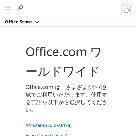
ア
Microsoft
カ
ウ
Office Store
ン
ト
に
サ
Office.com ワ
イ
ン
イ
ールドワイド
ン
す
る
Office.com は、さまざまな国/地
域でご利用いただけます。使用す
る言語を以下から選択してくださ
い。
Afrikaans (Suid-Afrika)
Asụsụ Igbo (Naịjịrịa)