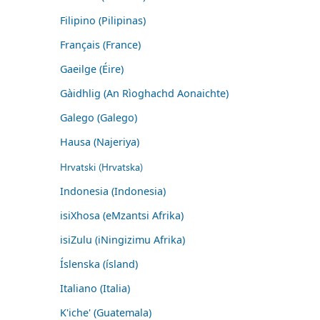
Filipino (Pilipinas)
Français (France)
Gaeilge (Éire)
Gàidhlig (An Rìoghachd Aonaichte)
Galego (Galego)
Hausa (Najeriya)
Hrvatski (Hrvatska)
Indonesia (Indonesia)
isiXhosa (eMzantsi Afrika)
isiZulu (iNingizimu Afrika)
Íslenska (ísland)
Italiano (Italia)
K'iche' (Guatemala)