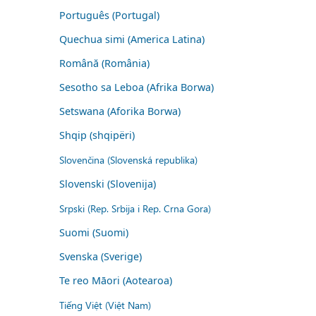
Português (Portugal)
Quechua simi (America Latina)
Română (România)
Sesotho sa Leboa (Afrika Borwa)
Setswana (Aforika Borwa)
Shqip (shqipëri)
Slovenčina (Slovenská republika)
Slovenski (Slovenija)
Srpski (Rep. Srbija i Rep. Crna Gora)
Suomi (Suomi)
Svenska (Sverige)
Te reo Māori (Aotearoa)
Tiếng Việt (Việt Nam)