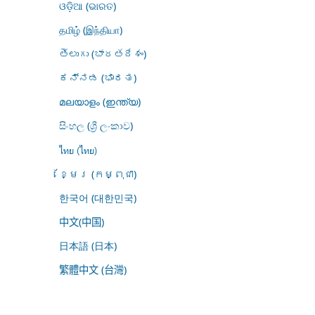
ଓଡ଼ିଆ (ଭାରତ)
தமிழ் (இந்தியா)
తెలుగు (భారతదేశం)
ಕನ್ನಡ (ಭಾರತ)
മലയാളം (ഇന്ത്യ)
සිංහල (ශ්‍රී ලංකාව)
ไทย (ไทย)
ខ្មែរ (កម្ពុជា)
한국어 (대한민국)
中文(中国)
日本語 (日本)
繁體中文 (台灣)