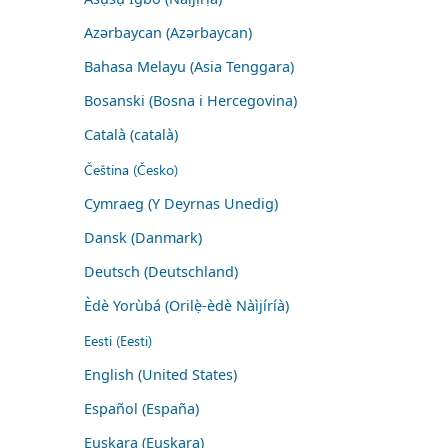
Azərbaycan (Azərbaycan)
Bahasa Melayu (Asia Tenggara)
Bosanski (Bosna i Hercegovina)
Català (català)
Čeština (Česko)
Cymraeg (Y Deyrnas Unedig)
Dansk (Danmark)
Deutsch (Deutschland)
Èdè Yorùbá (Orilẹ̀-èdè Nàìjíríà)
Eesti (Eesti)
English (United States)
Español (España)
Euskara (Euskara)