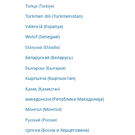
Türkçe (Türkiye)
Türkmen dili (Türkmenistan)
Valencià (Espanya)
Wolof (Senegaal)
Ελληνικά (Ελλάδα)
Беларуская (Беларусь)
Български (България)
Кыргызча (Кыргызстан)
Қазақ (Қазақстан)
македонски (Република Македонија)
Монгол (Монгол)
Русский (Россия)
српски (Босна и Херцеговина)