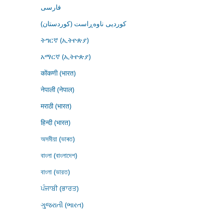
فارسى
کوردیی ناوەڕاست (کوردستان)
ትግርኛ (ኢትዮጵያ)
አማርኛ (ኢትዮጵያ)
कोंकणी (भारत)
नेपाली (नेपाल)
मराठी (भारत)
हिन्दी (भारत)
অসমীয়া (ভাৰত)
বাংলা (বাংলাদেশ)
বাংলা (ভারত)
ਪੰਜਾਬੀ (ਭਾਰਤ)
ગુજરાતી (ભારત)