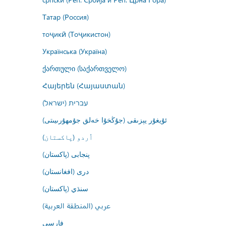
Татар (Россия)
тоҷикӣ (Тоҷикистон)
Українська (Україна)
ქართული (საქართველო)
Հայերեն (Հայաստան)
עברית (ישראל)
ئۇيغۇر يېزىقى (جۇڭخۇا خەلق جۇمھۇرىيىتى)
اُردو (پاکستان)
پنجابی (پاکستان)
درى (افغانستان)
سنڌي (پاکستان)
عربي (المنطقة العربية)
فارسى