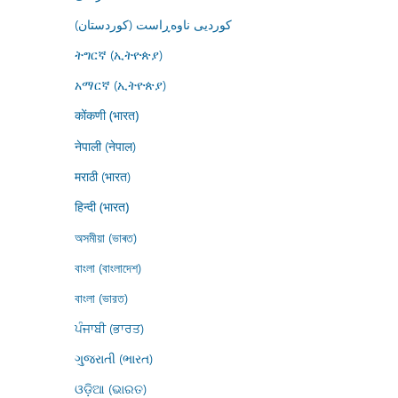
کوردیی ناوەڕاست (کوردستان)
ትግርኛ (ኢትዮጵያ)
አማርኛ (ኢትዮጵያ)
कोंकणी (भारत)
नेपाली (नेपाल)
मराठी (भारत)
हिन्दी (भारत)
অসমীয়া (ভাৰত)
বাংলা (বাংলাদেশ)
বাংলা (ভারত)
ਪੰਜਾਬੀ (ਭਾਰਤ)
ગુજરાતી (ભારત)
ଓଡ଼ିଆ (ଭାରତ)