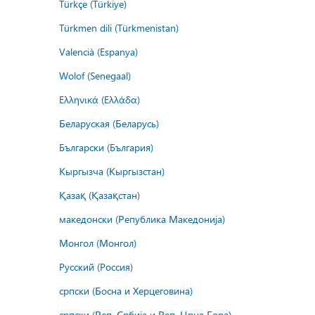
Türkçe (Türkiye)
Türkmen dili (Türkmenistan)
Valencià (Espanya)
Wolof (Senegaal)
Ελληνικά (Ελλάδα)
Беларуская (Беларусь)
Български (България)
Кыргызча (Кыргызстан)
Қазақ (Қазақстан)
македонски (Република Македонија)
Монгол (Монгол)
Русский (Россия)
српски (Босна и Херцеговина)
српски (Реп. Србија и Реп. Црна Гора)