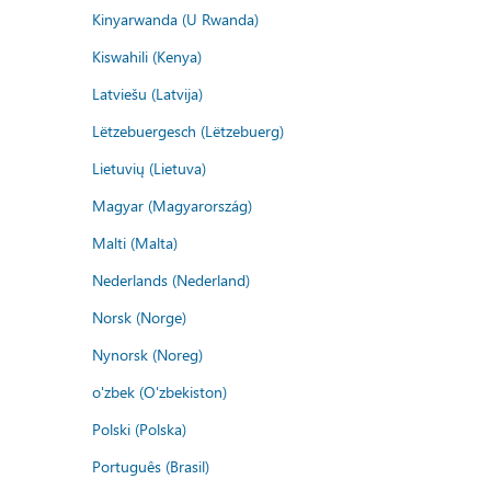
Kinyarwanda (U Rwanda)
Kiswahili (Kenya)
Latviešu (Latvija)
Lëtzebuergesch (Lëtzebuerg)
Lietuvių (Lietuva)
Magyar (Magyarország)
Malti (Malta)
Nederlands (Nederland)
Norsk (Norge)
Nynorsk (Noreg)
o'zbek (O'zbekiston)
Polski (Polska)
Português (Brasil)