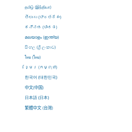
தமிழ் (இந்தியா)
తెలుగు (భారతదేశం)
ಕನ್ನಡ (ಭಾರತ)
മലയാളം (ഇന്ത്യ)
සිංහල (ශ්‍රී ලංකාව)
ไทย (ไทย)
ខ្មែរ (កម្ពុជា)
한국어 (대한민국)
中文(中国)
日本語 (日本)
繁體中文 (台灣)