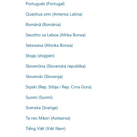
Português (Portugal)
Quechua simi (America Latina)
Română (România)
Sesotho sa Leboa (Afrika Borwa)
Setswana (Aforika Borwa)
Shqip (shqipëri)
Slovenčina (Slovenská republika)
Slovenski (Slovenija)
Srpski (Rep. Srbija i Rep. Crna Gora)
Suomi (Suomi)
Svenska (Sverige)
Te reo Māori (Aotearoa)
Tiếng Việt (Việt Nam)