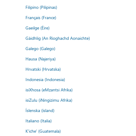
Filipino (Pilipinas)
Français (France)
Gaeilge (Éire)
Gàidhlig (An Rìoghachd Aonaichte)
Galego (Galego)
Hausa (Najeriya)
Hrvatski (Hrvatska)
Indonesia (Indonesia)
isiXhosa (eMzantsi Afrika)
isiZulu (iNingizimu Afrika)
Íslenska (ísland)
Italiano (Italia)
K'iche' (Guatemala)