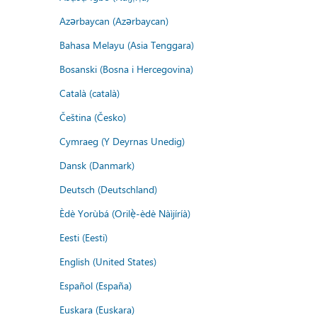
Azərbaycan (Azərbaycan)
Bahasa Melayu (Asia Tenggara)
Bosanski (Bosna i Hercegovina)
Català (català)
Čeština (Česko)
Cymraeg (Y Deyrnas Unedig)
Dansk (Danmark)
Deutsch (Deutschland)
Èdè Yorùbá (Orilẹ̀-èdè Nàìjíríà)
Eesti (Eesti)
English (United States)
Español (España)
Euskara (Euskara)