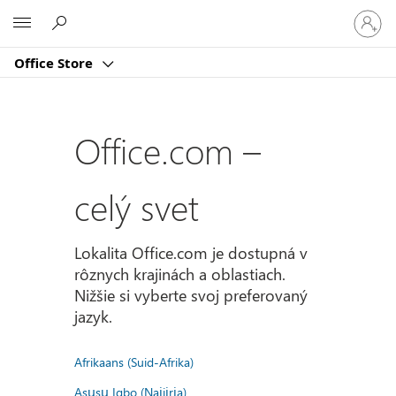
Prihlást
Microsoft
sa
k
Office Store
svojmu
kontu
Office.com –
celý svet
Lokalita Office.com je dostupná v
rôznych krajinách a oblastiach.
Nižšie si vyberte svoj preferovaný
jazyk.
Afrikaans (Suid-Afrika)
Asụsụ Igbo (Naịjịrịa)