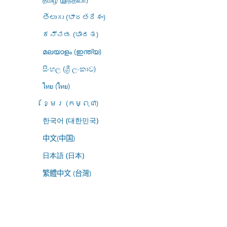
తెలుగు (భారతదేశం)
ಕನ್ನಡ (ಭಾರತ)
മലയാളം (ഇന്ത്യ)
සිංහල (ශ්‍රී ලංකාව)
ไทย (ไทย)
ខ្មែរ (កម្ពុជា)
한국어 (대한민국)
中文(中国)
日本語 (日本)
繁體中文 (台灣)