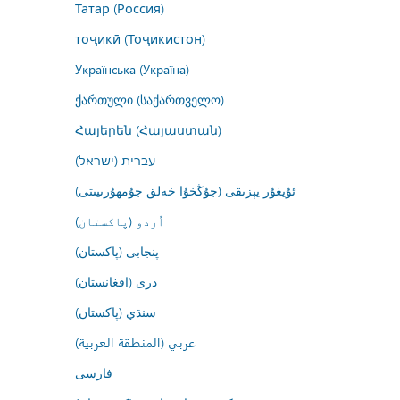
Татар (Россия)
тоҷикӣ (Тоҷикистон)
Українська (Україна)
ქართული (საქართველო)
Հայերեն (Հայաստան)
עברית (ישראל)
ئۇيغۇر يېزىقى (جۇڭخۇا خەلق جۇمھۇرىيىتى)
اُردو (پاکستان)
پنجابی (پاکستان)
درى (افغانستان)
سنڌي (پاکستان)
عربي (المنطقة العربية)
فارسى