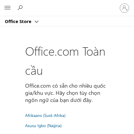
Đăng
Microsoft
nhập
tài
Office Store
khoản
của
bạn
Office.com Toàn
cầu
Office.com có sẵn cho nhiều quốc
gia/khu vực. Hãy chọn tùy chọn
ngôn ngữ của bạn dưới đây.
Afrikaans (Suid-Afrika)
Asụsụ Igbo (Naịjịrịa)