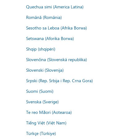
Quechua simi (America Latina)
Română (România)
Sesotho sa Leboa (Afrika Borwa)
Setswana (Aforika Borwa)
Shqip (shqipëri)
Slovenčina (Slovenská republika)
Slovenski (Slovenija)
Srpski (Rep. Srbija i Rep. Crna Gora)
Suomi (Suomi)
Svenska (Sverige)
Te reo Māori (Aotearoa)
Tiếng Việt (Việt Nam)
Türkçe (Türkiye)