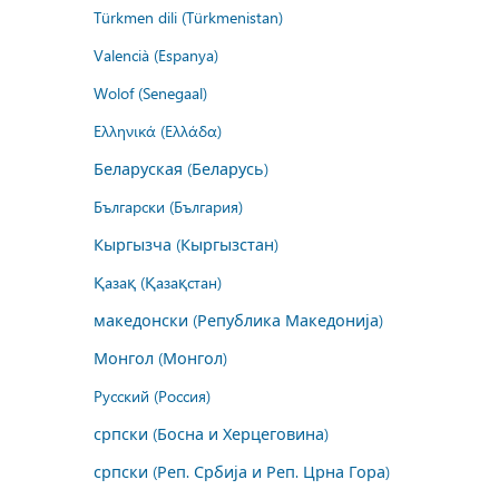
Türkmen dili (Türkmenistan)
Valencià (Espanya)
Wolof (Senegaal)
Ελληνικά (Ελλάδα)
Беларуская (Беларусь)
Български (България)
Кыргызча (Кыргызстан)
Қазақ (Қазақстан)
македонски (Република Македонија)
Монгол (Монгол)
Русский (Россия)
српски (Босна и Херцеговина)
српски (Реп. Србија и Реп. Црна Гора)