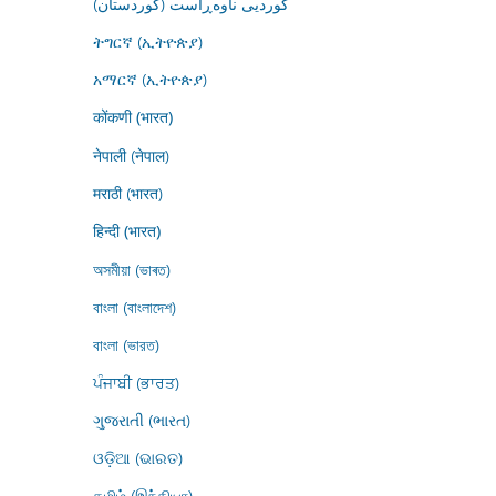
کوردیی ناوەڕاست (کوردستان)
ትግርኛ (ኢትዮጵያ)
አማርኛ (ኢትዮጵያ)
कोंकणी (भारत)
नेपाली (नेपाल)
मराठी (भारत)
हिन्दी (भारत)
অসমীয়া (ভাৰত)
বাংলা (বাংলাদেশ)
বাংলা (ভারত)
ਪੰਜਾਬੀ (ਭਾਰਤ)
ગુજરાતી (ભારત)
ଓଡ଼ିଆ (ଭାରତ)
தமிழ் (இந்தியா)