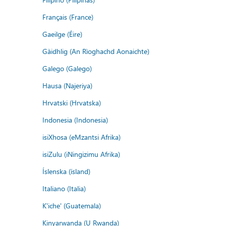
Français (France)
Gaeilge (Éire)
Gàidhlig (An Rìoghachd Aonaichte)
Galego (Galego)
Hausa (Najeriya)
Hrvatski (Hrvatska)
Indonesia (Indonesia)
isiXhosa (eMzantsi Afrika)
isiZulu (iNingizimu Afrika)
Íslenska (ísland)
Italiano (Italia)
K'iche' (Guatemala)
Kinyarwanda (U Rwanda)