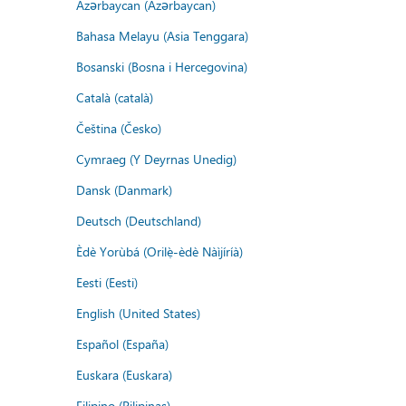
Azərbaycan (Azərbaycan)
Bahasa Melayu (Asia Tenggara)
Bosanski (Bosna i Hercegovina)
Català (català)
Čeština (Česko)
Cymraeg (Y Deyrnas Unedig)
Dansk (Danmark)
Deutsch (Deutschland)
Èdè Yorùbá (Orilẹ̀-èdè Nàìjíríà)
Eesti (Eesti)
English (United States)
Español (España)
Euskara (Euskara)
Filipino (Pilipinas)