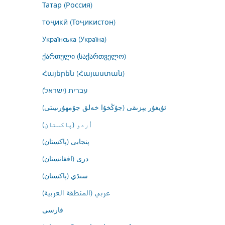
Татар (Россия)
тоҷикӣ (Тоҷикистон)
Українська (Україна)
ქართული (საქართველო)
Հայերեն (Հայաստան)
עברית (ישראל)
ئۇيغۇر يېزىقى (جۇڭخۇا خەلق جۇمھۇرىيىتى)
اُردو (پاکستان)
پنجابی (پاکستان)
درى (افغانستان)
سنڌي (پاکستان)
عربي (المنطقة العربية)
فارسى