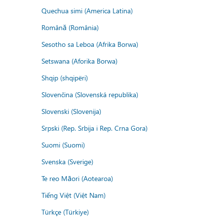
Quechua simi (America Latina)
Română (România)
Sesotho sa Leboa (Afrika Borwa)
Setswana (Aforika Borwa)
Shqip (shqipëri)
Slovenčina (Slovenská republika)
Slovenski (Slovenija)
Srpski (Rep. Srbija i Rep. Crna Gora)
Suomi (Suomi)
Svenska (Sverige)
Te reo Māori (Aotearoa)
Tiếng Việt (Việt Nam)
Türkçe (Türkiye)