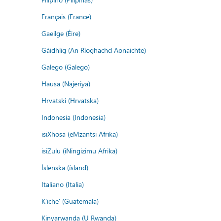
Français (France)
Gaeilge (Éire)
Gàidhlig (An Rìoghachd Aonaichte)
Galego (Galego)
Hausa (Najeriya)
Hrvatski (Hrvatska)
Indonesia (Indonesia)
isiXhosa (eMzantsi Afrika)
isiZulu (iNingizimu Afrika)
Íslenska (ísland)
Italiano (Italia)
K'iche' (Guatemala)
Kinyarwanda (U Rwanda)