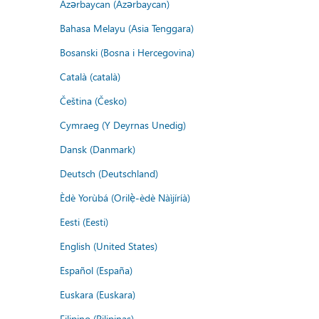
Azərbaycan (Azərbaycan)
Bahasa Melayu (Asia Tenggara)
Bosanski (Bosna i Hercegovina)
Català (català)
Čeština (Česko)
Cymraeg (Y Deyrnas Unedig)
Dansk (Danmark)
Deutsch (Deutschland)
Èdè Yorùbá (Orilẹ̀-èdè Nàìjíríà)
Eesti (Eesti)
English (United States)
Español (España)
Euskara (Euskara)
Filipino (Pilipinas)