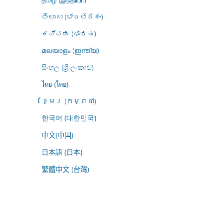
తెలుగు (భారతదేశం)
ಕನ್ನಡ (ಭಾರತ)
മലയാളം (ഇന്ത്യ)
සිංහල (ශ්‍රී ලංකාව)
ไทย (ไทย)
ខ្មែរ (កម្ពុជា)
한국어 (대한민국)
中文(中国)
日本語 (日本)
繁體中文 (台灣)