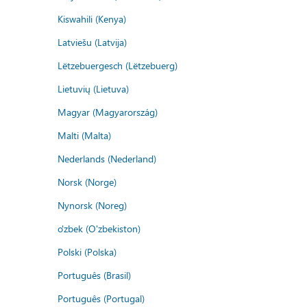
Kiswahili (Kenya)
Latviešu (Latvija)
Lëtzebuergesch (Lëtzebuerg)
Lietuvių (Lietuva)
Magyar (Magyarország)
Malti (Malta)
Nederlands (Nederland)
Norsk (Norge)
Nynorsk (Noreg)
o'zbek (O'zbekiston)
Polski (Polska)
Português (Brasil)
Português (Portugal)