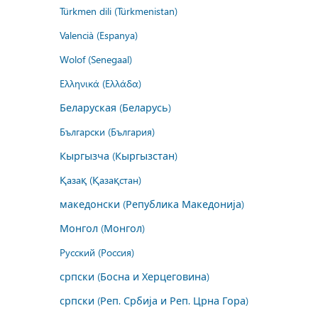
Türkmen dili (Türkmenistan)
Valencià (Espanya)
Wolof (Senegaal)
Ελληνικά (Ελλάδα)
Беларуская (Беларусь)
Български (България)
Кыргызча (Кыргызстан)
Қазақ (Қазақстан)
македонски (Република Македонија)
Монгол (Монгол)
Русский (Россия)
српски (Босна и Херцеговина)
српски (Реп. Србија и Реп. Црна Гора)