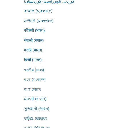
کوردیی ناوەڕاست (کوردستان)
ትግርኛ (ኢትዮጵያ)
አማርኛ (ኢትዮጵያ)
कोंकणी (भारत)
नेपाली (नेपाल)
मराठी (भारत)
हिन्दी (भारत)
অসমীয়া (ভাৰত)
বাংলা (বাংলাদেশ)
বাংলা (ভারত)
ਪੰਜਾਬੀ (ਭਾਰਤ)
ગુજરાતી (ભારત)
ଓଡ଼ିଆ (ଭାରତ)
தமிழ் (இந்தியா)