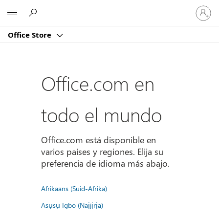
Iniciar
Microsoft
sesión
en
Office Store
tu
cuenta
Office.com en
todo el mundo
Office.com está disponible en
varios países y regiones. Elija su
preferencia de idioma más abajo.
Afrikaans (Suid-Afrika)
Asụsụ Igbo (Naịjịrịa)