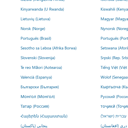
Kinyarwanda (U Rwanda)
Kiswahili (Kenya
Lietuvių (Lietuva)
Magyar (Magya
Norsk (Norge)
Nynorsk (Noreg
Português (Brasil)
Português (Port
Sesotho sa Leboa (Afrika Borwa)
Setswana (Afor
Slovenski (Slovenija)
Srpski (Rep. Srb
Te reo Māori (Aotearoa)
Tiếng Việt (Việ
Valencià (Espanya)
Wolof (Senegaal
Български (България)
Кыргызча (Кы
Монгол (Монгол)
Русский (Росси
Татар (Россия)
тоҷикӣ (Тоҷи
Հայերեն (Հայաստան)
עברית (ישראל)
درى (افغانستان)
پنجابی (پاکستان)