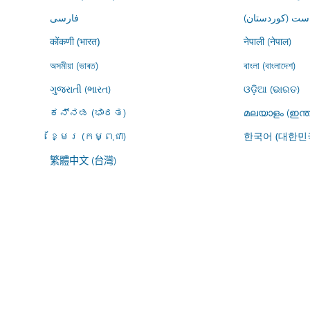
ڕاست (کوردستان
فارسى
नेपाली (नेपाल)
कोंकणी (भारत)
অসমীয়া (ভাৰত)
বাংলা (বাংলাদেশ)
ગુજરાતી (ભારત)
ଓଡ଼ିଆ (ଭାରତ)
ಕನ್ನಡ (ಭಾರತ)
മലയാളം (ഇന്ത
ខ្មែរ (កម្ពុជា)
한국어 (대한민
繁體中文 (台灣)