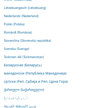
Lëtzebuergesch (Lëtzebuerg)
Nederlands (Nederland)
Polski (Polska)
Română (România)
Slovenčina (Slovenská republika)
Svenska (Sverige)
Türkmen dili (Türkmenistan)
Беларуская (Беларусь)
македонски (Република Македонија)
српски (Реп. Србија и Реп. Црна Гора)
ქართული (საქართველო)
اُردو (پاکستان)
عربي (المنطقة العربية)