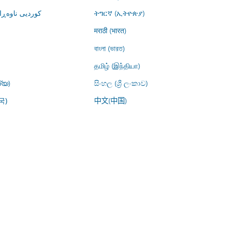
کوردیی ناوە)
ትግርኛ (ኢትዮጵያ)
मराठी (भारत)
বাংলা (ভারত)
தமிழ் (இந்தியா)
്യ)
සිංහල (ශ්‍රී ලංකාව)
中文(中国)
국)