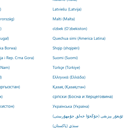
)
Latviešu (Latvija)
rország)
Malti (Malta)
)
o'zbek (O'zbekiston)
ugal)
Quechua simi (America Latina)
ika Borwa)
Shqip (shqipëri)
ija i Rep. Crna Gora)
Suomi (Suomi)
t Nam)
Türkçe (Türkiye)
)
Ελληνικά (Ελλάδα)
ргызстан)
Қазақ (Қазақстан)
я)
српски (Босна и Херцеговина)
кистон)
Українська (Україна)
ئۇيغۇر يېزىقى (جۇڭخۇا خەلق جۇمھۇرىيىتى)
سنڌي (پاکستان)