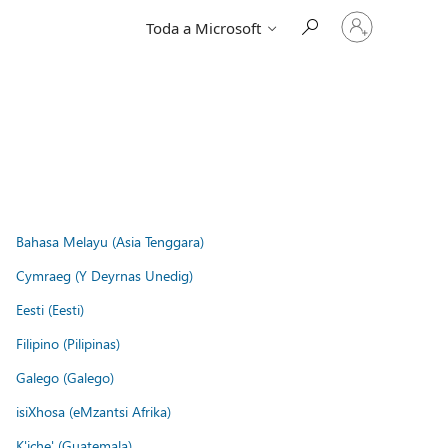
Iniciar
Toda a Microsoft
sessão
na
conta
Bahasa Melayu (Asia Tenggara)
Cymraeg (Y Deyrnas Unedig)
Eesti (Eesti)
Filipino (Pilipinas)
Galego (Galego)
isiXhosa (eMzantsi Afrika)
K'iche' (Guatemala)