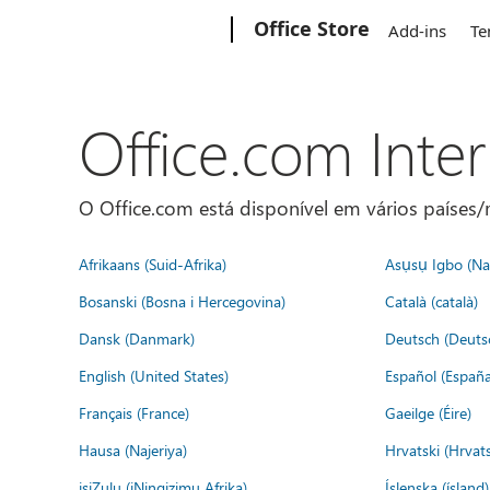
Microsoft
Office Store
Add-ins
Te
Office.com Inte
O Office.com está disponível em vários países/r
Afrikaans (Suid-Afrika)
Asụsụ Igbo (Naị
Bosanski (Bosna i Hercegovina)
Català (català)
Dansk (Danmark)
Deutsch (Deuts
English (United States)
Español (España
Français (France)
Gaeilge (Éire)
Hausa (Najeriya)
Hrvatski (Hrvat
isiZulu (iNingizimu Afrika)
Íslenska (ísland)