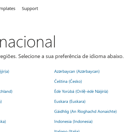
mplates
Support
rnacional
egiões. Selecione a sua preferência de idioma abaixo.
jịrịa)
Azərbaycan (Azərbaycan)
Čeština (Česko)
chland)
Èdè Yorùbá (Orilẹ̀-èdè Nàìjíríà)
)
Euskara (Euskara)
Gàidhlig (An Rìoghachd Aonaichte)
ska)
Indonesia (Indonesia)
Italiano (Italia)