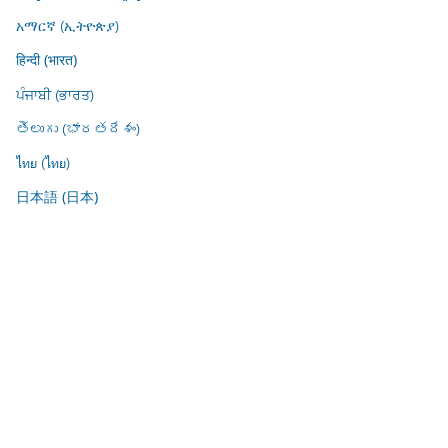
አማርኛ (ኢትዮጵያ)
हिन्दी (भारत)
ਪੰਜਾਬੀ (ਭਾਰਤ)
తెలుగు (భారతదేశం)
ไทย (ไทย)
日本語 (日本)