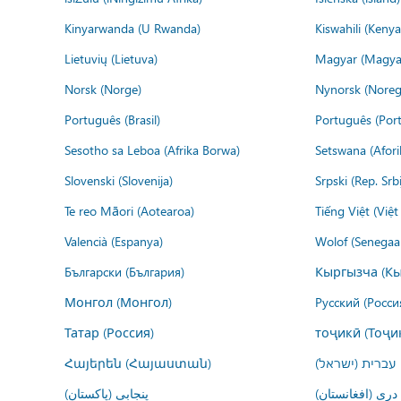
Kinyarwanda (U Rwanda)
Kiswahili (Kenya
Lietuvių (Lietuva)
Magyar (Magya
Norsk (Norge)
Nynorsk (Noreg
Português (Brasil)
Português (Port
Sesotho sa Leboa (Afrika Borwa)
Setswana (Afor
Slovenski (Slovenija)
Srpski (Rep. Srb
Te reo Māori (Aotearoa)
Tiếng Việt (Việ
Valencià (Espanya)
Wolof (Senegaal
Български (България)
Кыргызча (Кы
Монгол (Монгол)
Русский (Росси
Татар (Россия)
тоҷикӣ (Тоҷи
Հայերեն (Հայաստան)
עברית (ישראל)
درى (افغانستان)
پنجابی (پاکستان)