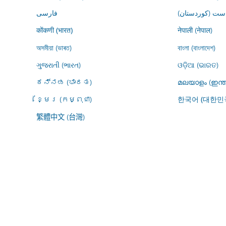
ڕاست (کوردستان
فارسى
नेपाली (नेपाल)
कोंकणी (भारत)
অসমীয়া (ভাৰত)
বাংলা (বাংলাদেশ)
ગુજરાતી (ભારત)
ଓଡ଼ିଆ (ଭାରତ)
ಕನ್ನಡ (ಭಾರತ)
മലയാളം (ഇന്ത
ខ្មែរ (កម្ពុជា)
한국어 (대한민
繁體中文 (台灣)