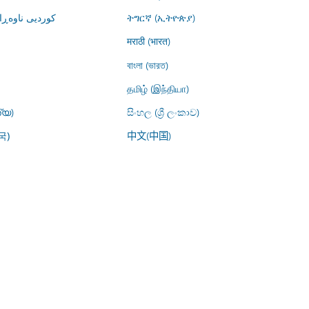
کوردیی ناوە)
ትግርኛ (ኢትዮጵያ)
मराठी (भारत)
বাংলা (ভারত)
தமிழ் (இந்தியா)
്യ)
සිංහල (ශ්‍රී ලංකාව)
中文(中国)
국)