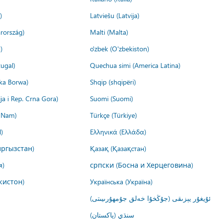
)
Latviešu (Latvija)
rország)
Malti (Malta)
)
o'zbek (O'zbekiston)
ugal)
Quechua simi (America Latina)
ika Borwa)
Shqip (shqipëri)
ija i Rep. Crna Gora)
Suomi (Suomi)
t Nam)
Türkçe (Türkiye)
)
Ελληνικά (Ελλάδα)
ргызстан)
Қазақ (Қазақстан)
я)
српски (Босна и Херцеговина)
кистон)
Українська (Україна)
ئۇيغۇر يېزىقى (جۇڭخۇا خەلق جۇمھۇرىيىتى)
سنڌي (پاکستان)