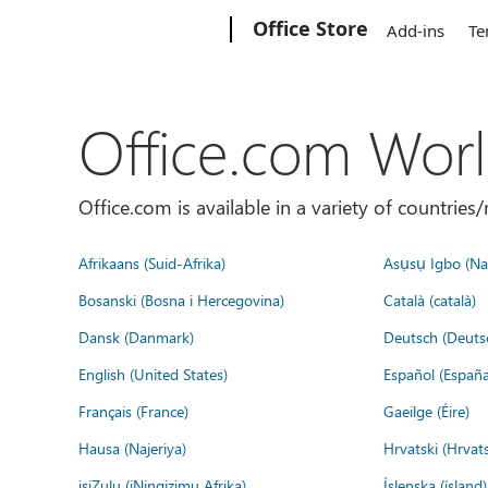
Microsoft
Office Store
Add-ins
Te
Office.com Wor
Office.com is available in a variety of countri
Afrikaans (Suid-Afrika)
Asụsụ Igbo (Naị
Bosanski (Bosna i Hercegovina)
Català (català)
Dansk (Danmark)
Deutsch (Deuts
English (United States)
Español (España
Français (France)
Gaeilge (Éire)
Hausa (Najeriya)
Hrvatski (Hrvat
isiZulu (iNingizimu Afrika)
Íslenska (ísland)