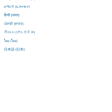
አማርኛ (ኢትዮጵያ)
हिन्दी (भारत)
ਪੰਜਾਬੀ (ਭਾਰਤ)
తెలుగు (భారతదేశం)
ไทย (ไทย)
日本語 (日本)