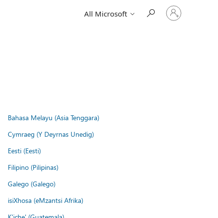
Sign
All Microsoft
in
to
your
account
Bahasa Melayu (Asia Tenggara)
Cymraeg (Y Deyrnas Unedig)
Eesti (Eesti)
Filipino (Pilipinas)
Galego (Galego)
isiXhosa (eMzantsi Afrika)
K'iche' (Guatemala)