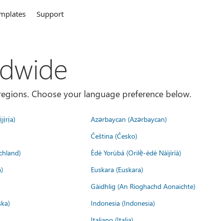
mplates
Support
ldwide
es/regions. Choose your language preference below.
jịrịa)
Azərbaycan (Azərbaycan)
Čeština (Česko)
chland)
Èdè Yorùbá (Orilẹ̀-èdè Nàìjíríà)
)
Euskara (Euskara)
Gàidhlig (An Rìoghachd Aonaichte)
ska)
Indonesia (Indonesia)
Italiano (Italia)