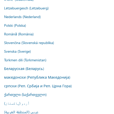
Lëtzebuergesch (Lëtzebuerg)
Nederlands (Nederland)
Polski (Polska)
Română (România)
Slovenčina (Slovenská republika)
Svenska (Sverige)
Türkmen dili (Türkmenistan)
Беларуская (Беларусь)
македонски (Република Македонија)
српски (Реп. Србија и Реп. Црна Гора)
ქართული (საქართველო)
اُردو (پاکستان)
عربي (المنطقة العربية)