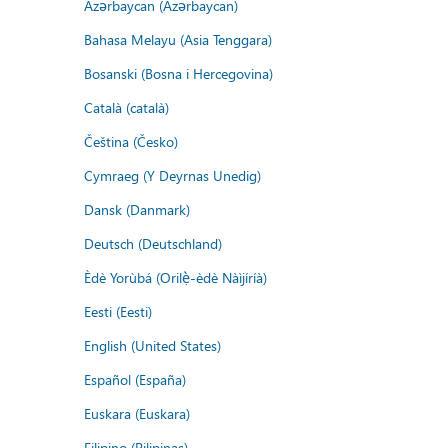
Azərbaycan (Azərbaycan)
Bahasa Melayu (Asia Tenggara)
Bosanski (Bosna i Hercegovina)
Català (català)
Čeština (Česko)
Cymraeg (Y Deyrnas Unedig)
Dansk (Danmark)
Deutsch (Deutschland)
Èdè Yorùbá (Orilẹ̀-èdè Nàìjíríà)
Eesti (Eesti)
English (United States)
Español (España)
Euskara (Euskara)
Filipino (Pilipinas)