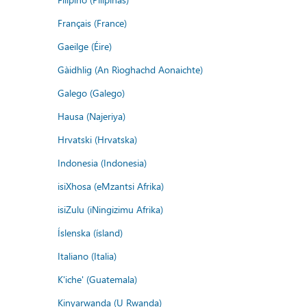
Français (France)
Gaeilge (Éire)
Gàidhlig (An Rìoghachd Aonaichte)
Galego (Galego)
Hausa (Najeriya)
Hrvatski (Hrvatska)
Indonesia (Indonesia)
isiXhosa (eMzantsi Afrika)
isiZulu (iNingizimu Afrika)
Íslenska (ísland)
Italiano (Italia)
K'iche' (Guatemala)
Kinyarwanda (U Rwanda)