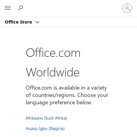
Sign
Microsoft
in
to
Office Store
your
account
Office.com
Worldwide
Office.com is available in a variety
of countries/regions. Choose your
language preference below.
Afrikaans (Suid-Afrika)
Asụsụ Igbo (Naịjịrịa)