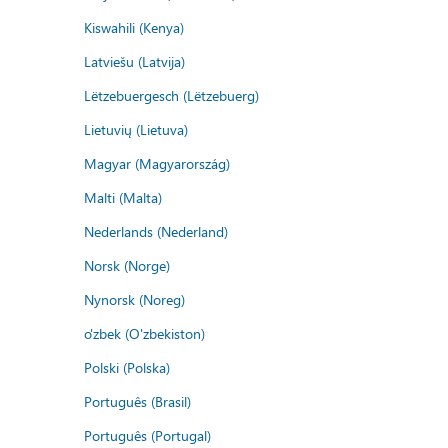
Kiswahili (Kenya)
Latviešu (Latvija)
Lëtzebuergesch (Lëtzebuerg)
Lietuvių (Lietuva)
Magyar (Magyarország)
Malti (Malta)
Nederlands (Nederland)
Norsk (Norge)
Nynorsk (Noreg)
o'zbek (O'zbekiston)
Polski (Polska)
Português (Brasil)
Português (Portugal)