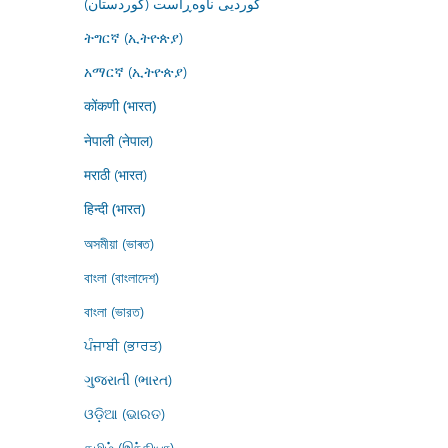
کوردیی ناوەڕاست (کوردستان)
ትግርኛ (ኢትዮጵያ)
አማርኛ (ኢትዮጵያ)
कोंकणी (भारत)
नेपाली (नेपाल)
मराठी (भारत)
हिन्दी (भारत)
অসমীয়া (ভাৰত)
বাংলা (বাংলাদেশ)
বাংলা (ভারত)
ਪੰਜਾਬੀ (ਭਾਰਤ)
ગુજરાતી (ભારત)
ଓଡ଼ିଆ (ଭାରତ)
தமிழ் (இந்தியா)