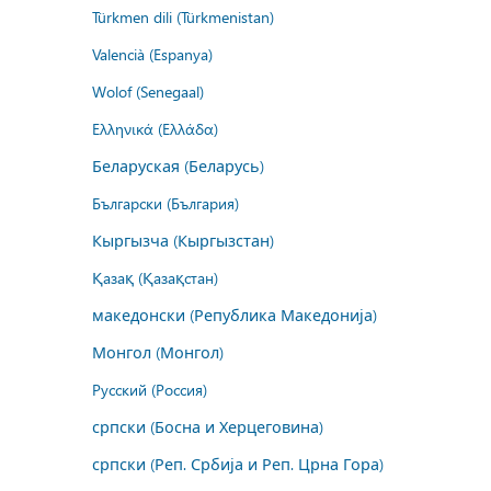
Türkmen dili (Türkmenistan)
Valencià (Espanya)
Wolof (Senegaal)
Ελληνικά (Ελλάδα)
Беларуская (Беларусь)
Български (България)
Кыргызча (Кыргызстан)
Қазақ (Қазақстан)
македонски (Република Македонија)
Монгол (Монгол)
Русский (Россия)
српски (Босна и Херцеговина)
српски (Реп. Србија и Реп. Црна Гора)