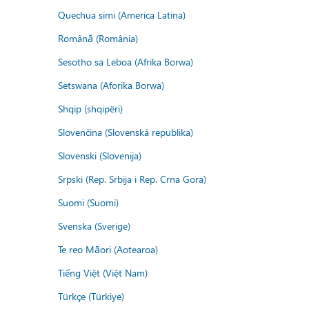
Quechua simi (America Latina)
Română (România)
Sesotho sa Leboa (Afrika Borwa)
Setswana (Aforika Borwa)
Shqip (shqipëri)
Slovenčina (Slovenská republika)
Slovenski (Slovenija)
Srpski (Rep. Srbija i Rep. Crna Gora)
Suomi (Suomi)
Svenska (Sverige)
Te reo Māori (Aotearoa)
Tiếng Việt (Việt Nam)
Türkçe (Türkiye)