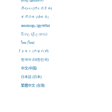
తెలుగు (భారతదేశం)
ಕನ್ನಡ (ಭಾರತ)
മലയാളം (ഇന്ത്യ)
සිංහල (ශ්‍රී ලංකාව)
ไทย (ไทย)
ខ្មែរ (កម្ពុជា)
한국어 (대한민국)
中文(中国)
日本語 (日本)
繁體中文 (台灣)