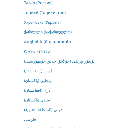
Татар (Россия)
тоҷикӣ (Тоҷикистон)
Українська (Україна)
ქართული (საქართველო)
Հայերեն (Հայաստան)
עברית (ישראל)
ئۇيغۇر يېزىقى (جۇڭخۇا خەلق جۇمھۇرىيىتى)
اُردو (پاکستان)
پنجابی (پاکستان)
درى (افغانستان)
سنڌي (پاکستان)
عربي (المنطقة العربية)
فارسى