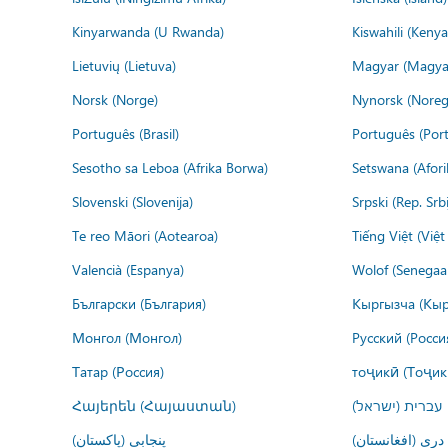
Kinyarwanda (U Rwanda)
Kiswahili (Kenya
Lietuvių (Lietuva)
Magyar (Magya
Norsk (Norge)
Nynorsk (Noreg
Português (Brasil)
Português (Port
Sesotho sa Leboa (Afrika Borwa)
Setswana (Afor
Slovenski (Slovenija)
Srpski (Rep. Srb
Te reo Māori (Aotearoa)
Tiếng Việt (Việ
Valencià (Espanya)
Wolof (Senegaal
Български (България)
Кыргызча (Кыр
Монгол (Монгол)
Русский (Росси
Татар (Россия)
тоҷикӣ (Тоҷик
Հայերեն (Հայաստան)
עברית (ישראל)
درى (افغانستان)
پنجابی (پاکستان)