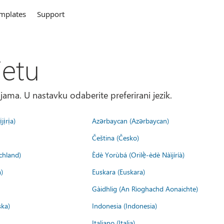
mplates
Support
jetu
ma. U nastavku odaberite preferirani jezik.
jịrịa)
Azərbaycan (Azərbaycan)
Čeština (Česko)
chland)
Èdè Yorùbá (Orilẹ̀-èdè Nàìjíríà)
)
Euskara (Euskara)
Gàidhlig (An Rìoghachd Aonaichte)
ska)
Indonesia (Indonesia)
Italiano (Italia)