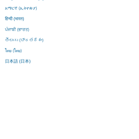
አማርኛ (ኢትዮጵያ)
हिन्दी (भारत)
ਪੰਜਾਬੀ (ਭਾਰਤ)
తెలుగు (భారతదేశం)
ไทย (ไทย)
日本語 (日本)