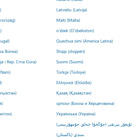
)
Latviešu (Latvija)
rország)
Malti (Malta)
)
o'zbek (O'zbekiston)
ugal)
Quechua simi (America Latina)
ika Borwa)
Shqip (shqipëri)
ija i Rep. Crna Gora)
Suomi (Suomi)
t Nam)
Türkçe (Türkiye)
)
Ελληνικά (Ελλάδα)
гызстан)
Қазақ (Қазақстан)
я)
српски (Босна и Херцеговина)
истон)
Українська (Україна)
ئۇيغۇر يېزىقى (جۇڭخۇا خەلق جۇمھۇرىيىتى)
سنڌي (پاکستان)