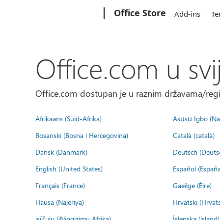
Microsoft
Office Store
Add-ins
Te
Office.com u svi
Office.com dostupan je u raznim državama/regija
Afrikaans (Suid-Afrika)
Asụsụ Igbo (Naị
Bosanski (Bosna i Hercegovina)
Català (català)
Dansk (Danmark)
Deutsch (Deuts
English (United States)
Español (España
Français (France)
Gaeilge (Éire)
Hausa (Najeriya)
Hrvatski (Hrvat
isiZulu (iNingizimu Afrika)
Íslenska (ísland)