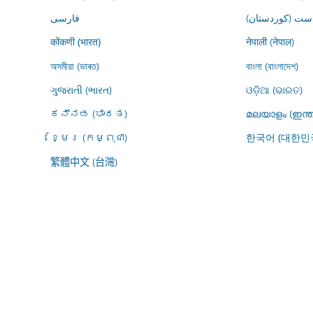
ڕاست (کوردستان
فارسى
नेपाली (नेपाल)
कोंकणी (भारत)
অসমীয়া (ভাৰত)
বাংলা (বাংলাদেশ)
ગુજરાતી (ભારત)
ଓଡ଼ିଆ (ଭାରତ)
ಕನ್ನಡ (ಭಾರತ)
മലയാളം (ഇന്ത
ខ្មែរ (កម្ពុជា)
한국어 (대한민
繁體中文 (台灣)