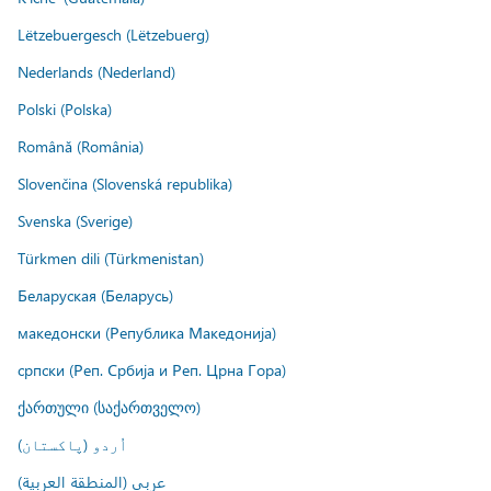
Lëtzebuergesch (Lëtzebuerg)
Nederlands (Nederland)
Polski (Polska)
Română (România)
Slovenčina (Slovenská republika)
Svenska (Sverige)
Türkmen dili (Türkmenistan)
Беларуская (Беларусь)
македонски (Република Македонија)
српски (Реп. Србија и Реп. Црна Гора)
ქართული (საქართველო)
اُردو (پاکستان)
عربي (المنطقة العربية)