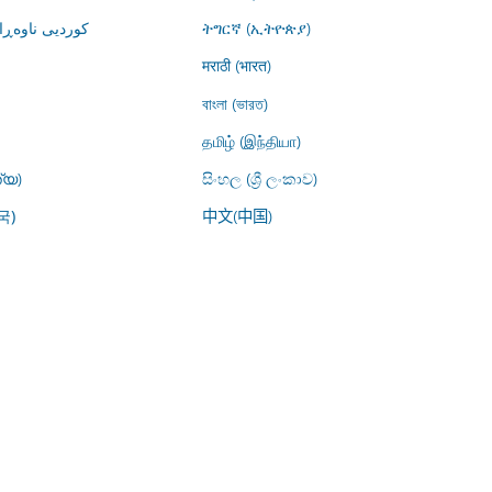
کوردیی ناوە)
ትግርኛ (ኢትዮጵያ)
मराठी (भारत)
বাংলা (ভারত)
தமிழ் (இந்தியா)
്യ)
සිංහල (ශ්‍රී ලංකාව)
中文(中国)
국)