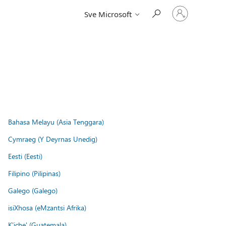
Prijavite
Sve Microsoft
se
u
svoj
račun
Bahasa Melayu (Asia Tenggara)
Cymraeg (Y Deyrnas Unedig)
Eesti (Eesti)
Filipino (Pilipinas)
Galego (Galego)
isiXhosa (eMzantsi Afrika)
K'iche' (Guatemala)