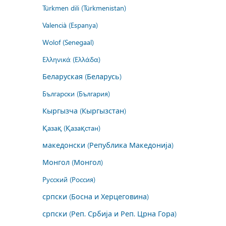
Türkmen dili (Türkmenistan)
Valencià (Espanya)
Wolof (Senegaal)
Ελληνικά (Ελλάδα)
Беларуская (Беларусь)
Български (България)
Кыргызча (Кыргызстан)
Қазақ (Қазақстан)
македонски (Република Македонија)
Монгол (Монгол)
Русский (Россия)
српски (Босна и Херцеговина)
српски (Реп. Србија и Реп. Црна Гора)