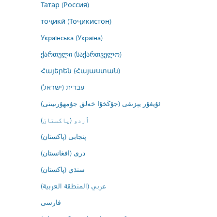
Татар (Россия)
тоҷикӣ (Тоҷикистон)
Українська (Україна)
ქართული (საქართველო)
Հայերեն (Հայաստան)
עברית (ישראל)
ئۇيغۇر يېزىقى (جۇڭخۇا خەلق جۇمھۇرىيىتى)
اُردو (پاکستان)
پنجابی (پاکستان)
درى (افغانستان)
سنڌي (پاکستان)
عربي (المنطقة العربية)
فارسى