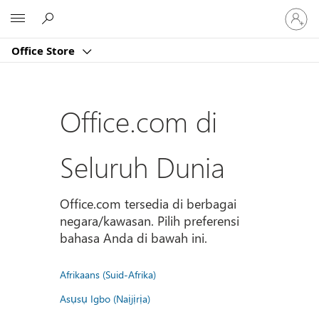
Masuk
Microsoft
ke
akun
Office Store
Anda
Office.com di
Seluruh Dunia
Office.com tersedia di berbagai
negara/kawasan. Pilih preferensi
bahasa Anda di bawah ini.
Afrikaans (Suid-Afrika)
Asụsụ Igbo (Naịjịrịa)