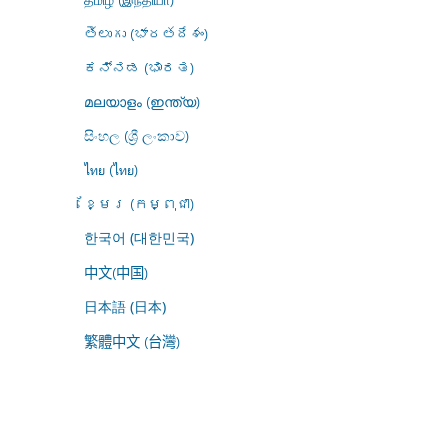
తెలుగు (భారతదేశం)
ಕನ್ನಡ (ಭಾರತ)
മലയാളം (ഇന്ത്യ)
සිංහල (ශ්‍රී ලංකාව)
ไทย (ไทย)
ខ្មែរ (កម្ពុជា)
한국어 (대한민국)
中文(中国)
日本語 (日本)
繁體中文 (台灣)