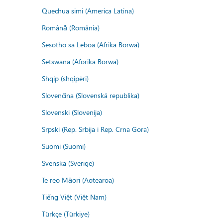
Quechua simi (America Latina)
Română (România)
Sesotho sa Leboa (Afrika Borwa)
Setswana (Aforika Borwa)
Shqip (shqipëri)
Slovenčina (Slovenská republika)
Slovenski (Slovenija)
Srpski (Rep. Srbija i Rep. Crna Gora)
Suomi (Suomi)
Svenska (Sverige)
Te reo Māori (Aotearoa)
Tiếng Việt (Việt Nam)
Türkçe (Türkiye)