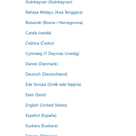
Azərbaycan (Azərbaycan)
Bahasa Melayu (Asia Tenggara)
Bosanski (Bosna i Hercegovina)
Català (català)
Čeština (Česko)
Cymraeg (Y Deyrnas Unedig)
Dansk (Danmark)
Deutsch (Deutschland)
Èdè Yorùbá (Orilẹ̀-èdè Nàìjíríà)
Eesti (Eesti)
English (United States)
Español (España)
Euskara (Euskara)
Filipino (Pilipinas)