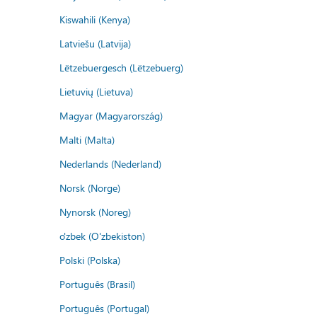
Kiswahili (Kenya)
Latviešu (Latvija)
Lëtzebuergesch (Lëtzebuerg)
Lietuvių (Lietuva)
Magyar (Magyarország)
Malti (Malta)
Nederlands (Nederland)
Norsk (Norge)
Nynorsk (Noreg)
o'zbek (O'zbekiston)
Polski (Polska)
Português (Brasil)
Português (Portugal)