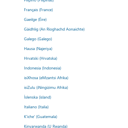
Français (France)
Gaeilge (Éire)
Gàidhlig (An Rìoghachd Aonaichte)
Galego (Galego)
Hausa (Najeriya)
Hrvatski (Hrvatska)
Indonesia (Indonesia)
isiXhosa (eMzantsi Afrika)
isiZulu (iNingizimu Afrika)
Íslenska (ísland)
Italiano (Italia)
K'iche' (Guatemala)
Kinyarwanda (U Rwanda)