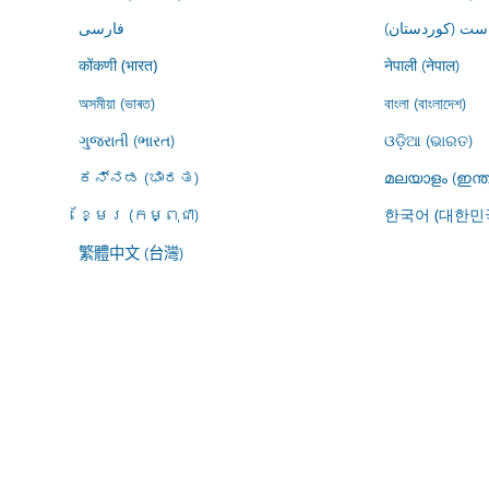
ڕاست (کوردستان
فارسى
नेपाली (नेपाल)
कोंकणी (भारत)
অসমীয়া (ভাৰত)
বাংলা (বাংলাদেশ)
ગુજરાતી (ભારત)
ଓଡ଼ିଆ (ଭାରତ)
ಕನ್ನಡ (ಭಾರತ)
മലയാളം (ഇന്ത
ខ្មែរ (កម្ពុជា)
한국어 (대한민
繁體中文 (台灣)