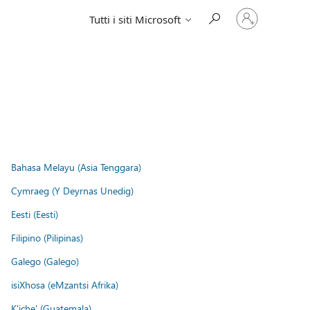
Accedi
Tutti i siti Microsoft
con
il
tuo
account
Bahasa Melayu (Asia Tenggara)
Cymraeg (Y Deyrnas Unedig)
Eesti (Eesti)
Filipino (Pilipinas)
Galego (Galego)
isiXhosa (eMzantsi Afrika)
K'iche' (Guatemala)