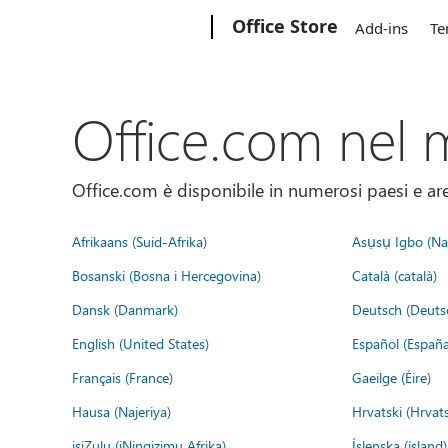
Microsoft
Office Store
Add-ins
Te
Office.com nel
Office.com è disponibile in numerosi paesi e aree
Afrikaans (Suid-Afrika)
Asụsụ Igbo (Naị
Bosanski (Bosna i Hercegovina)
Català (català)
Dansk (Danmark)
Deutsch (Deuts
English (United States)
Español (España
Français (France)
Gaeilge (Éire)
Hausa (Najeriya)
Hrvatski (Hrvat
isiZulu (iNingizimu Afrika)
Íslenska (ísland)