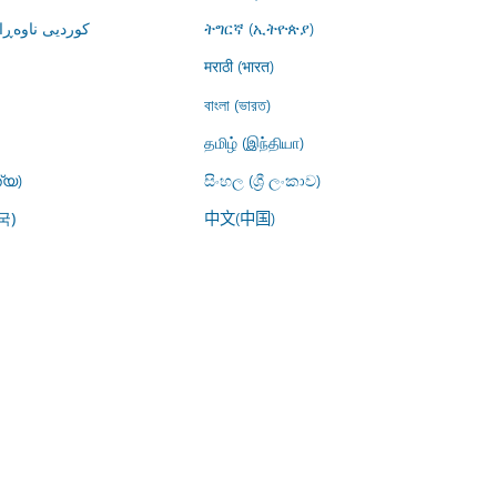
کوردیی ناوە)
ትግርኛ (ኢትዮጵያ)
मराठी (भारत)
বাংলা (ভারত)
தமிழ் (இந்தியா)
്യ)
සිංහල (ශ්‍රී ලංකාව)
中文(中国)
국)