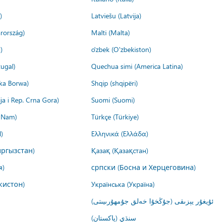
)
Latviešu (Latvija)
rország)
Malti (Malta)
)
o'zbek (O'zbekiston)
ugal)
Quechua simi (America Latina)
ika Borwa)
Shqip (shqipëri)
ija i Rep. Crna Gora)
Suomi (Suomi)
t Nam)
Türkçe (Türkiye)
)
Ελληνικά (Ελλάδα)
ргызстан)
Қазақ (Қазақстан)
я)
српски (Босна и Херцеговина)
кистон)
Українська (Україна)
ئۇيغۇر يېزىقى (جۇڭخۇا خەلق جۇمھۇرىيىتى)
سنڌي (پاکستان)