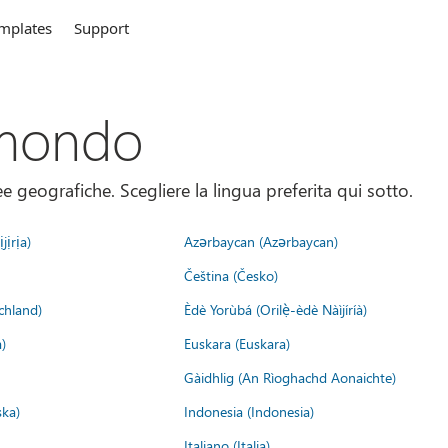
mplates
Support
 mondo
 geografiche. Scegliere la lingua preferita qui sotto.
jịrịa)
Azərbaycan (Azərbaycan)
Čeština (Česko)
chland)
Èdè Yorùbá (Orilẹ̀-èdè Nàìjíríà)
)
Euskara (Euskara)
Gàidhlig (An Rìoghachd Aonaichte)
ska)
Indonesia (Indonesia)
Italiano (Italia)