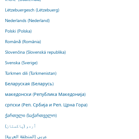
Lëtzebuergesch (Lëtzebuerg)
Nederlands (Nederland)
Polski (Polska)
Română (România)
Slovenčina (Slovenská republika)
Svenska (Sverige)
Türkmen dili (Türkmenistan)
Беларуская (Беларусь)
македонски (Република Македонија)
српски (Реп. Србија и Реп. Црна Гора)
ქართული (საქართველო)
اُردو (پاکستان)
عربي (المنطقة العربية)