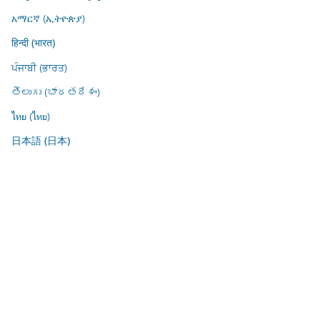
አማርኛ (ኢትዮጵያ)
हिन्दी (भारत)
ਪੰਜਾਬੀ (ਭਾਰਤ)
తెలుగు (భారతదేశం)
ไทย (ไทย)
日本語 (日本)