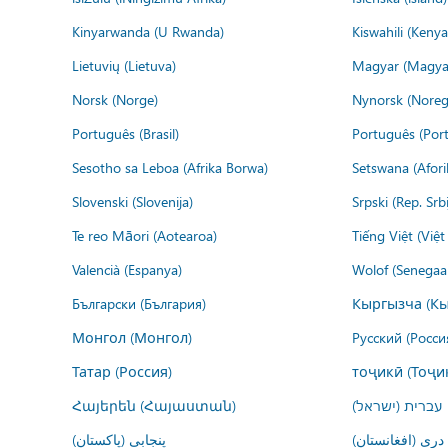
Kinyarwanda (U Rwanda)
Kiswahili (Kenya
Lietuvių (Lietuva)
Magyar (Magya
Norsk (Norge)
Nynorsk (Noreg
Português (Brasil)
Português (Port
Sesotho sa Leboa (Afrika Borwa)
Setswana (Afor
Slovenski (Slovenija)
Srpski (Rep. Srb
Te reo Māori (Aotearoa)
Tiếng Việt (Việ
Valencià (Espanya)
Wolof (Senegaal
Български (България)
Кыргызча (Кы
Монгол (Монгол)
Русский (Росси
Татар (Россия)
тоҷикӣ (Тоҷи
Հայերեն (Հայաստան)
עברית (ישראל)
درى (افغانستان)
پنجابی (پاکستان)