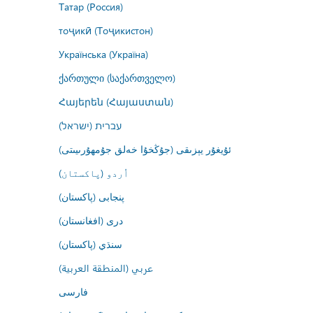
Татар (Россия)
тоҷикӣ (Тоҷикистон)
Українська (Україна)
ქართული (საქართველო)
Հայերեն (Հայաստան)
עברית (ישראל)
ئۇيغۇر يېزىقى (جۇڭخۇا خەلق جۇمھۇرىيىتى)
اُردو (پاکستان)
پنجابی (پاکستان)
درى (افغانستان)
سنڌي (پاکستان)
عربي (المنطقة العربية)
فارسى