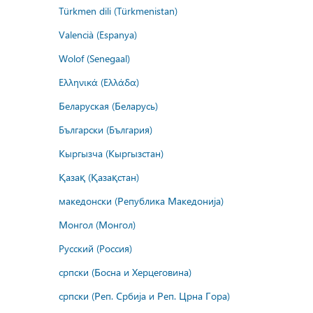
Türkmen dili (Türkmenistan)
Valencià (Espanya)
Wolof (Senegaal)
Ελληνικά (Ελλάδα)
Беларуская (Беларусь)
Български (България)
Кыргызча (Кыргызстан)
Қазақ (Қазақстан)
македонски (Република Македонија)
Монгол (Монгол)
Русский (Россия)
српски (Босна и Херцеговина)
српски (Реп. Србија и Реп. Црна Гора)