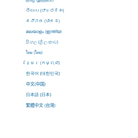
తెలుగు (భారతదేశం)
ಕನ್ನಡ (ಭಾರತ)
മലയാളം (ഇന്ത്യ)
සිංහල (ශ්‍රී ලංකාව)
ไทย (ไทย)
ខ្មែរ (កម្ពុជា)
한국어 (대한민국)
中文(中国)
日本語 (日本)
繁體中文 (台灣)