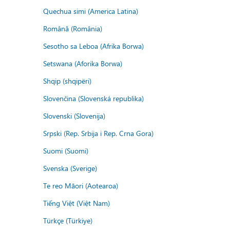
Quechua simi (America Latina)
Română (România)
Sesotho sa Leboa (Afrika Borwa)
Setswana (Aforika Borwa)
Shqip (shqipëri)
Slovenčina (Slovenská republika)
Slovenski (Slovenija)
Srpski (Rep. Srbija i Rep. Crna Gora)
Suomi (Suomi)
Svenska (Sverige)
Te reo Māori (Aotearoa)
Tiếng Việt (Việt Nam)
Türkçe (Türkiye)