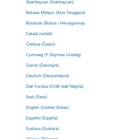
Azərbaycan (Azərbaycan)
Bahasa Melayu (Asia Tenggara)
Bosanski (Bosna i Hercegovina)
Català (català)
Čeština (Česko)
Cymraeg (Y Deyrnas Unedig)
Dansk (Danmark)
Deutsch (Deutschland)
Èdè Yorùbá (Orilẹ̀-èdè Nàìjíríà)
Eesti (Eesti)
English (United States)
Español (España)
Euskara (Euskara)
Filipino (Pilipinas)