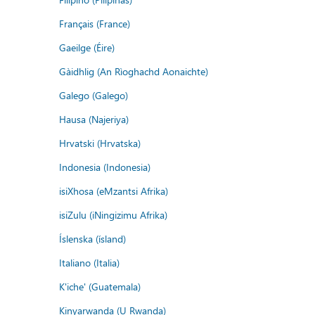
Français (France)
Gaeilge (Éire)
Gàidhlig (An Rìoghachd Aonaichte)
Galego (Galego)
Hausa (Najeriya)
Hrvatski (Hrvatska)
Indonesia (Indonesia)
isiXhosa (eMzantsi Afrika)
isiZulu (iNingizimu Afrika)
Íslenska (ísland)
Italiano (Italia)
K'iche' (Guatemala)
Kinyarwanda (U Rwanda)