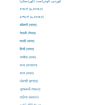
کوردیی ناوەڕاست (کوردستان)
ትግርኛ (ኢትዮጵያ)
አማርኛ (ኢትዮጵያ)
कोंकणी (भारत)
नेपाली (नेपाल)
मराठी (भारत)
हिन्दी (भारत)
অসমীয়া (ভাৰত)
বাংলা (বাংলাদেশ)
বাংলা (ভারত)
ਪੰਜਾਬੀ (ਭਾਰਤ)
ગુજરાતી (ભારત)
ଓଡ଼ିଆ (ଭାରତ)
தமிழ் (இந்தியா)