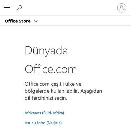
Hesabın
Microsoft
oturum
açın
Office Store
Dünyada
Office.com
Office.com çeşitli ülke ve
bölgelerde kullanılabilir. Aşağıdan
dil tercihinizi seçin.
Afrikaans (Suid-Afrika)
Asụsụ Igbo (Naịjịrịa)