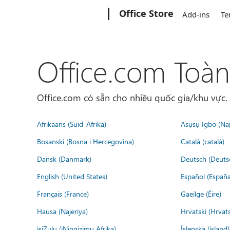
Microsoft
Office Store
Add-ins
Te
Office.com Toàn
Office.com có sẵn cho nhiều quốc gia/khu vực
Afrikaans (Suid-Afrika)
Asụsụ Igbo (Naịj
Bosanski (Bosna i Hercegovina)
Català (català)
Dansk (Danmark)
Deutsch (Deuts
English (United States)
Español (España
Français (France)
Gaeilge (Éire)
Hausa (Najeriya)
Hrvatski (Hrvat
isiZulu (iNingizimu Afrika)
Íslenska (ísland)