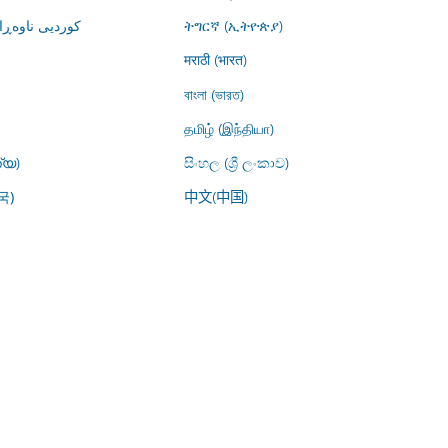
کوردیی ناوە)
ትግርኛ (ኢትዮጵያ)
मराठी (भारत)
বাংলা (ভারত)
தமிழ் (இந்தியா)
്യ)
සිංහල (ශ්‍රී ලංකාව)
中文(中国)
국)