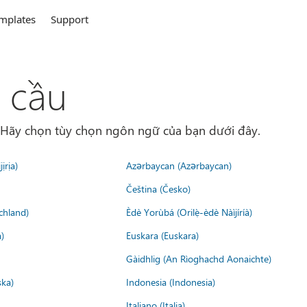
mplates
Support
 cầu
. Hãy chọn tùy chọn ngôn ngữ của bạn dưới đây.
ịrịa)
Azərbaycan (Azərbaycan)
Čeština (Česko)
chland)
Èdè Yorùbá (Orilẹ̀-èdè Nàìjíríà)
)
Euskara (Euskara)
Gàidhlig (An Rìoghachd Aonaichte)
ska)
Indonesia (Indonesia)
Italiano (Italia)