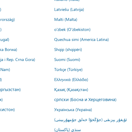
)
Latviešu (Latvija)
rország)
Malti (Malta)
)
o'zbek (O'zbekiston)
ugal)
Quechua simi (America Latina)
ika Borwa)
Shqip (shqipëri)
ija i Rep. Crna Gora)
Suomi (Suomi)
t Nam)
Türkçe (Türkiye)
)
Ελληνικά (Ελλάδα)
ргызстан)
Қазақ (Қазақстан)
я)
српски (Босна и Херцеговина)
кистон)
Українська (Україна)
ئۇيغۇر يېزىقى (جۇڭخۇا خەلق جۇمھۇرىيىتى)
سنڌي (پاکستان)