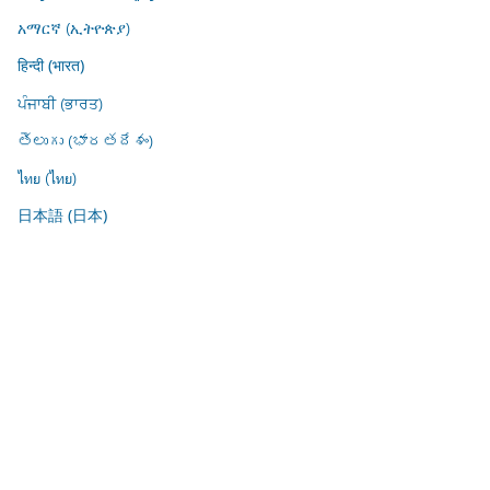
አማርኛ (ኢትዮጵያ)
हिन्दी (भारत)
ਪੰਜਾਬੀ (ਭਾਰਤ)
తెలుగు (భారతదేశం)
ไทย (ไทย)
日本語 (日本)