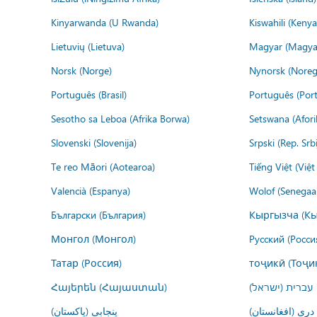
Kinyarwanda (U Rwanda)
Kiswahili (Kenya
Lietuvių (Lietuva)
Magyar (Magya
Norsk (Norge)
Nynorsk (Noreg
Português (Brasil)
Português (Port
Sesotho sa Leboa (Afrika Borwa)
Setswana (Afor
Slovenski (Slovenija)
Srpski (Rep. Srb
Te reo Māori (Aotearoa)
Tiếng Việt (Việ
Valencià (Espanya)
Wolof (Senegaal
Български (България)
Кыргызча (Кы
Монгол (Монгол)
Русский (Росси
Татар (Россия)
тоҷикӣ (Тоҷи
Հայերեն (Հայաստան)
עברית (ישראל)
درى (افغانستان)
پنجابی (پاکستان)