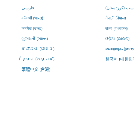
ڕاست (کوردستان
فارسى
नेपाली (नेपाल)
कोंकणी (भारत)
অসমীয়া (ভাৰত)
বাংলা (বাংলাদেশ)
ગુજરાતી (ભારત)
ଓଡ଼ିଆ (ଭାରତ)
ಕನ್ನಡ (ಭಾರತ)
മലയാളം (ഇന്ത
ខ្មែរ (កម្ពុជា)
한국어 (대한민
繁體中文 (台灣)