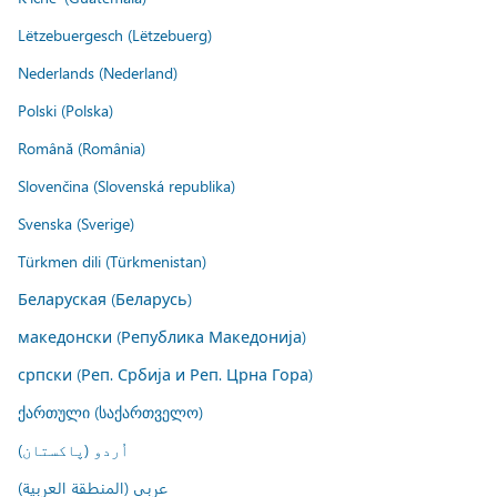
Lëtzebuergesch (Lëtzebuerg)
Nederlands (Nederland)
Polski (Polska)
Română (România)
Slovenčina (Slovenská republika)
Svenska (Sverige)
Türkmen dili (Türkmenistan)
Беларуская (Беларусь)
македонски (Република Македонија)
српски (Реп. Србија и Реп. Црна Гора)
ქართული (საქართველო)
اُردو (پاکستان)
عربي (المنطقة العربية)