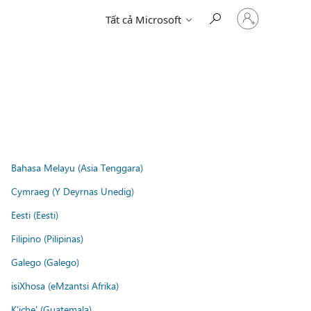
Đăng
Tất cả Microsoft
nhập
tài
khoản
của
bạn
Bahasa Melayu (Asia Tenggara)
Cymraeg (Y Deyrnas Unedig)
Eesti (Eesti)
Filipino (Pilipinas)
Galego (Galego)
isiXhosa (eMzantsi Afrika)
K'iche' (Guatemala)