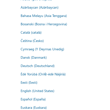
Azərbaycan (Azərbaycan)
Bahasa Melayu (Asia Tenggara)
Bosanski (Bosna i Hercegovina)
Català (català)
Čeština (Česko)
Cymraeg (Y Deyrnas Unedig)
Dansk (Danmark)
Deutsch (Deutschland)
Èdè Yorùbá (Orilẹ̀-èdè Nàìjíríà)
Eesti (Eesti)
English (United States)
Español (España)
Euskara (Euskara)