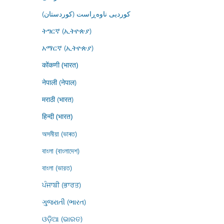
کوردیی ناوەڕاست (کوردستان)
ትግርኛ (ኢትዮጵያ)
አማርኛ (ኢትዮጵያ)
कोंकणी (भारत)
नेपाली (नेपाल)
मराठी (भारत)
हिन्दी (भारत)
অসমীয়া (ভাৰত)
বাংলা (বাংলাদেশ)
বাংলা (ভারত)
ਪੰਜਾਬੀ (ਭਾਰਤ)
ગુજરાતી (ભારત)
ଓଡ଼ିଆ (ଭାରତ)