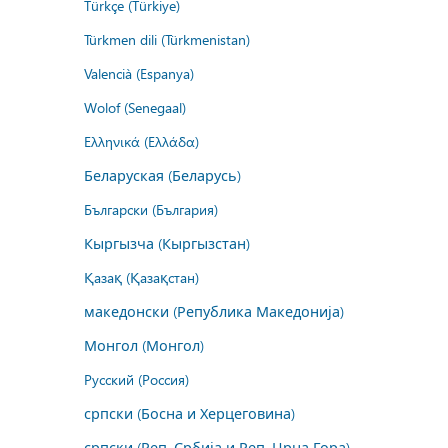
Türkçe (Türkiye)
Türkmen dili (Türkmenistan)
Valencià (Espanya)
Wolof (Senegaal)
Ελληνικά (Ελλάδα)
Беларуская (Беларусь)
Български (България)
Кыргызча (Кыргызстан)
Қазақ (Қазақстан)
македонски (Република Македонија)
Монгол (Монгол)
Русский (Россия)
српски (Босна и Херцеговина)
српски (Реп. Србија и Реп. Црна Гора)