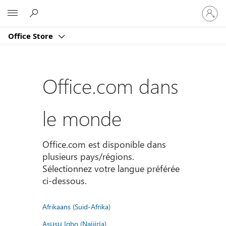
Connect
Microsoft
vous
à
Office Store
votre
compte
Office.com dans
le monde
Office.com est disponible dans
plusieurs pays/régions.
Sélectionnez votre langue préférée
ci-dessous.
Afrikaans (Suid-Afrika)
Asụsụ Igbo (Naịjịrịa)