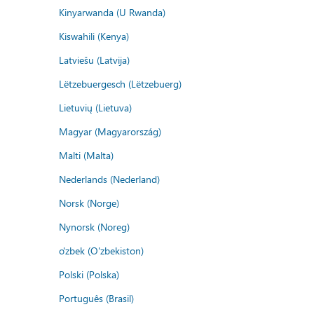
Kinyarwanda (U Rwanda)
Kiswahili (Kenya)
Latviešu (Latvija)
Lëtzebuergesch (Lëtzebuerg)
Lietuvių (Lietuva)
Magyar (Magyarország)
Malti (Malta)
Nederlands (Nederland)
Norsk (Norge)
Nynorsk (Noreg)
o'zbek (O'zbekiston)
Polski (Polska)
Português (Brasil)