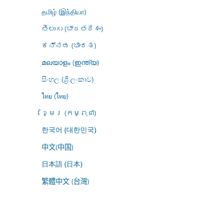
தமிழ் (இந்தியா)
తెలుగు (భారతదేశం)
ಕನ್ನಡ (ಭಾರತ)
മലയാളം (ഇന്ത്യ)
සිංහල (ශ්‍රී ලංකාව)
ไทย (ไทย)
ខ្មែរ (កម្ពុជា)
한국어 (대한민국)
中文(中国)
日本語 (日本)
繁體中文 (台灣)