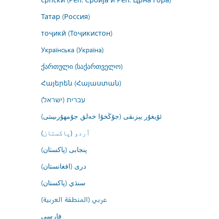
Татар (Россия)
тоҷикӣ (Тоҷикистон)
Українська (Україна)
ქართული (საქართველო)
Հայերեն (Հայաստան)
עברית (ישראל)
ئۇيغۇر يېزىقى (جۇڭخۇا خەلق جۇمھۇرىيىتى)
اُردو (پاکستان)
پنجابی (پاکستان)
درى (افغانستان)
سنڌي (پاکستان)
عربي (المنطقة العربية)
فارسى