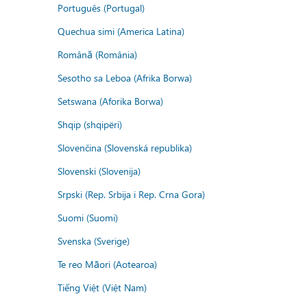
Português (Portugal)
Quechua simi (America Latina)
Română (România)
Sesotho sa Leboa (Afrika Borwa)
Setswana (Aforika Borwa)
Shqip (shqipëri)
Slovenčina (Slovenská republika)
Slovenski (Slovenija)
Srpski (Rep. Srbija i Rep. Crna Gora)
Suomi (Suomi)
Svenska (Sverige)
Te reo Māori (Aotearoa)
Tiếng Việt (Việt Nam)