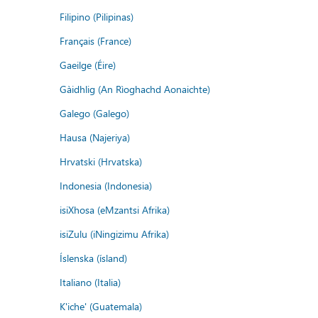
Filipino (Pilipinas)
Français (France)
Gaeilge (Éire)
Gàidhlig (An Rìoghachd Aonaichte)
Galego (Galego)
Hausa (Najeriya)
Hrvatski (Hrvatska)
Indonesia (Indonesia)
isiXhosa (eMzantsi Afrika)
isiZulu (iNingizimu Afrika)
Íslenska (ísland)
Italiano (Italia)
K'iche' (Guatemala)