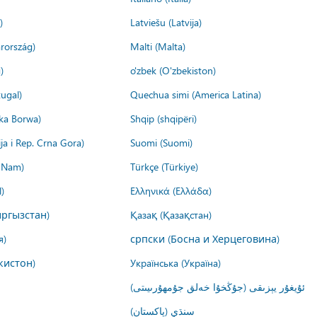
)
Latviešu (Latvija)
rország)
Malti (Malta)
)
o'zbek (O'zbekiston)
ugal)
Quechua simi (America Latina)
ika Borwa)
Shqip (shqipëri)
ija i Rep. Crna Gora)
Suomi (Suomi)
t Nam)
Türkçe (Türkiye)
)
Ελληνικά (Ελλάδα)
ргызстан)
Қазақ (Қазақстан)
я)
српски (Босна и Херцеговина)
кистон)
Українська (Україна)
ئۇيغۇر يېزىقى (جۇڭخۇا خەلق جۇمھۇرىيىتى)
سنڌي (پاکستان)