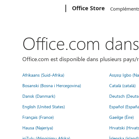
Microsoft
Office Store
Complément
Office.com dan
Office.com est disponible dans plusieurs pays/r
Afrikaans (Suid-Afrika)
Asụsụ Igbo (Naị
Bosanski (Bosna i Hercegovina)
Català (català)
Dansk (Danmark)
Deutsch (Deuts
English (United States)
Español (España
Français (France)
Gaeilge (Éire)
Hausa (Najeriya)
Hrvatski (Hrvat
isiZulu (iNingizimu Afrika)
Íslenska (ísland)