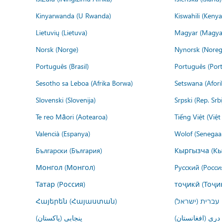
Kinyarwanda (U Rwanda)
Kiswahili (Kenya
Lietuvių (Lietuva)
Magyar (Magya
Norsk (Norge)
Nynorsk (Noreg
Português (Brasil)
Português (Port
Sesotho sa Leboa (Afrika Borwa)
Setswana (Afor
Slovenski (Slovenija)
Srpski (Rep. Srb
Te reo Māori (Aotearoa)
Tiếng Việt (Việ
Valencià (Espanya)
Wolof (Senegaal
Български (България)
Кыргызча (Кы
Монгол (Монгол)
Русский (Росси
Татар (Россия)
тоҷикӣ (Тоҷи
Հայերեն (Հայաստան)
עברית (ישראל)
درى (افغانستان)
پنجابی (پاکستان)