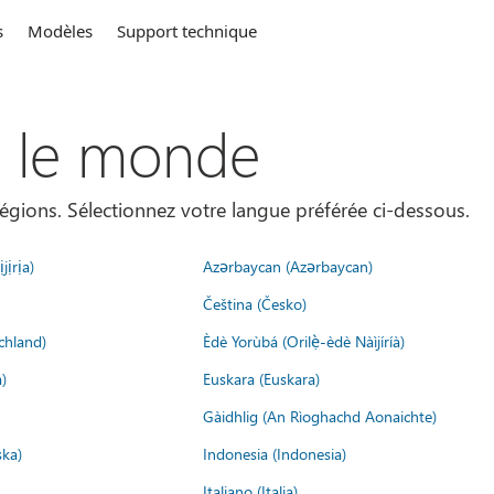
s
Modèles
Support technique
s le monde
égions. Sélectionnez votre langue préférée ci-dessous.
jịrịa)
Azərbaycan (Azərbaycan)
Čeština (Česko)
chland)
Èdè Yorùbá (Orilẹ̀-èdè Nàìjíríà)
)
Euskara (Euskara)
Gàidhlig (An Rìoghachd Aonaichte)
ska)
Indonesia (Indonesia)
Italiano (Italia)