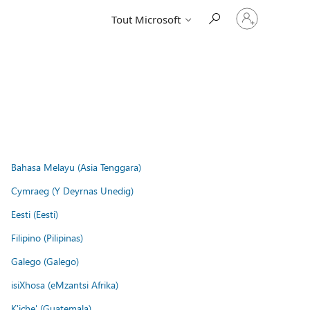
Connectez-
Tout Microsoft
vous
à
votre
compte
Bahasa Melayu (Asia Tenggara)
Cymraeg (Y Deyrnas Unedig)
Eesti (Eesti)
Filipino (Pilipinas)
Galego (Galego)
isiXhosa (eMzantsi Afrika)
K'iche' (Guatemala)