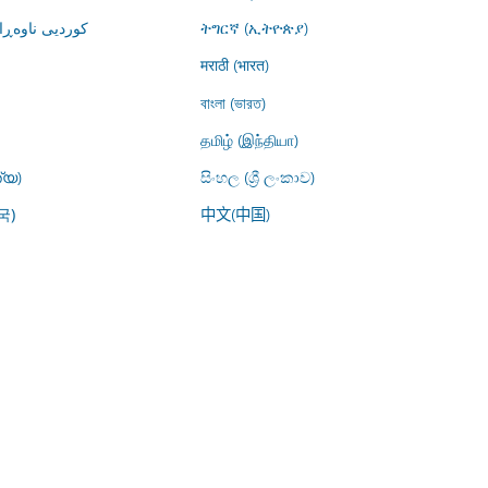
کوردیی ناوە)
ትግርኛ (ኢትዮጵያ)
मराठी (भारत)
বাংলা (ভারত)
தமிழ் (இந்தியா)
്യ)
සිංහල (ශ්‍රී ලංකාව)
中文(中国)
국)