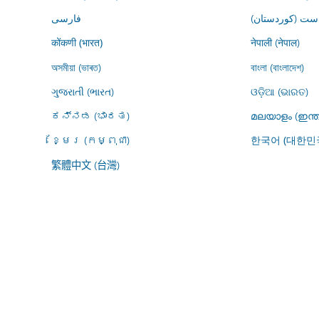
ڕاست (کوردستان
فارسى
नेपाली (नेपाल)
कोंकणी (भारत)
অসমীয়া (ভাৰত)
বাংলা (বাংলাদেশ)
ગુજરાતી (ભારત)
ଓଡ଼ିଆ (ଭାରତ)
ಕನ್ನಡ (ಭಾರತ)
മലയാളം (ഇന്ത
ខ្មែរ (កម្ពុជា)
한국어 (대한민
繁體中文 (台灣)