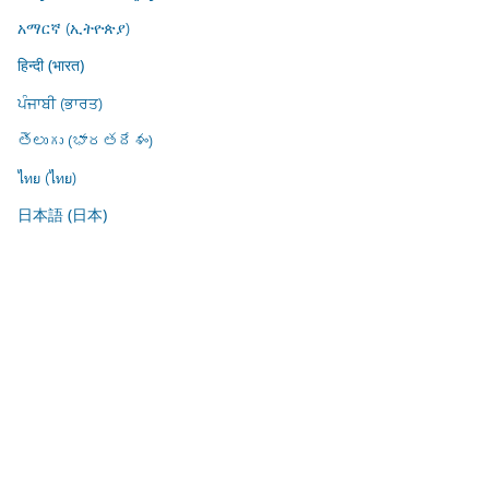
አማርኛ (ኢትዮጵያ)
हिन्दी (भारत)
ਪੰਜਾਬੀ (ਭਾਰਤ)
తెలుగు (భారతదేశం)
ไทย (ไทย)
日本語 (日本)