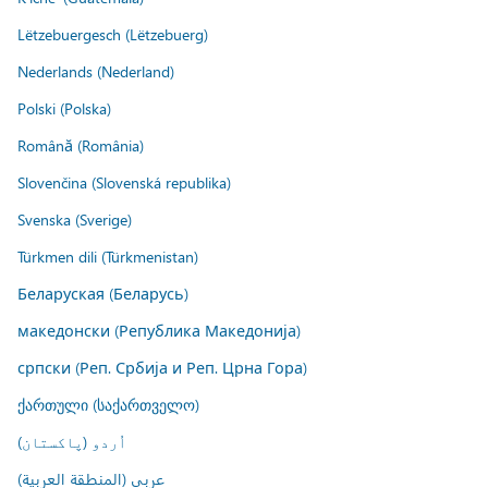
Lëtzebuergesch (Lëtzebuerg)
Nederlands (Nederland)
Polski (Polska)
Română (România)
Slovenčina (Slovenská republika)
Svenska (Sverige)
Türkmen dili (Türkmenistan)
Беларуская (Беларусь)
македонски (Република Македонија)
српски (Реп. Србија и Реп. Црна Гора)
ქართული (საქართველო)
اُردو (پاکستان)
عربي (المنطقة العربية)