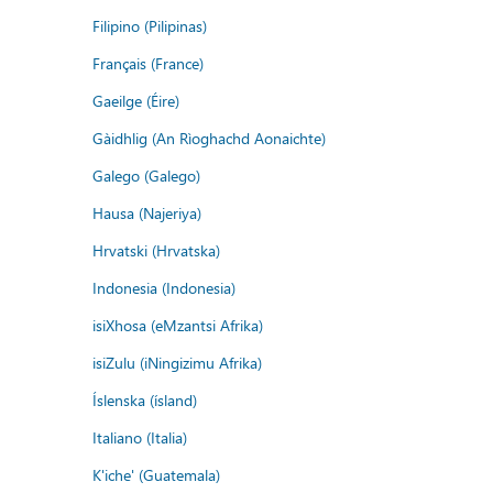
Filipino (Pilipinas)
Français (France)
Gaeilge (Éire)
Gàidhlig (An Rìoghachd Aonaichte)
Galego (Galego)
Hausa (Najeriya)
Hrvatski (Hrvatska)
Indonesia (Indonesia)
isiXhosa (eMzantsi Afrika)
isiZulu (iNingizimu Afrika)
Íslenska (ísland)
Italiano (Italia)
K'iche' (Guatemala)