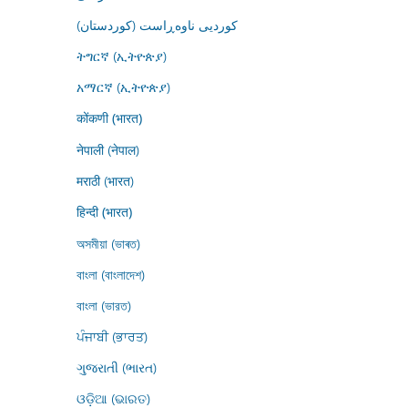
کوردیی ناوەڕاست (کوردستان)
ትግርኛ (ኢትዮጵያ)
አማርኛ (ኢትዮጵያ)
कोंकणी (भारत)
नेपाली (नेपाल)
मराठी (भारत)
हिन्दी (भारत)
অসমীয়া (ভাৰত)
বাংলা (বাংলাদেশ)
বাংলা (ভারত)
ਪੰਜਾਬੀ (ਭਾਰਤ)
ગુજરાતી (ભારત)
ଓଡ଼ିଆ (ଭାରତ)