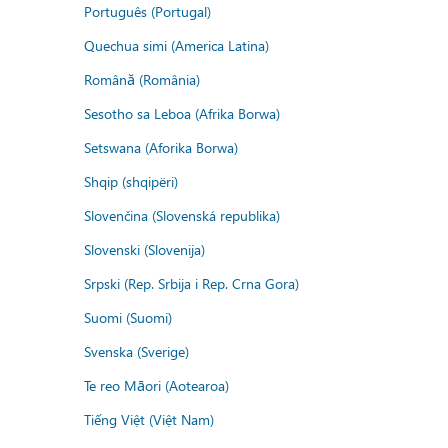
Português (Portugal)
Quechua simi (America Latina)
Română (România)
Sesotho sa Leboa (Afrika Borwa)
Setswana (Aforika Borwa)
Shqip (shqipëri)
Slovenčina (Slovenská republika)
Slovenski (Slovenija)
Srpski (Rep. Srbija i Rep. Crna Gora)
Suomi (Suomi)
Svenska (Sverige)
Te reo Māori (Aotearoa)
Tiếng Việt (Việt Nam)