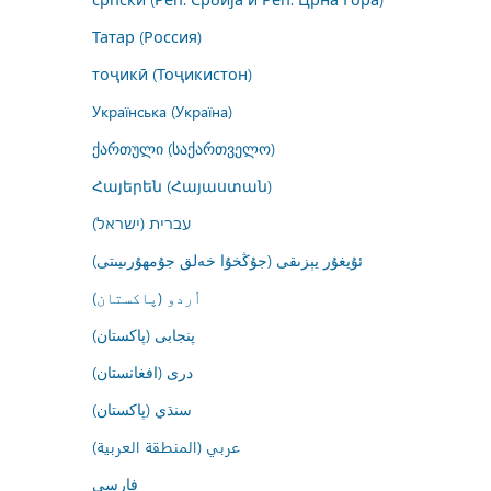
Татар (Россия)
тоҷикӣ (Тоҷикистон)
Українська (Україна)
ქართული (საქართველო)
Հայերեն (Հայաստան)
עברית (ישראל)
ئۇيغۇر يېزىقى (جۇڭخۇا خەلق جۇمھۇرىيىتى)
اُردو (پاکستان)
پنجابی (پاکستان)
درى (افغانستان)
سنڌي (پاکستان)
عربي (المنطقة العربية)
فارسى