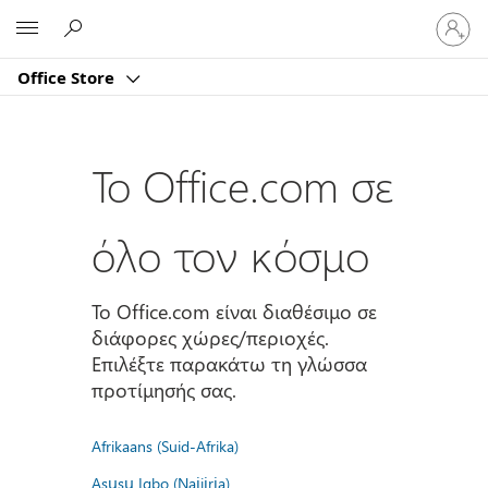
Είσοδος
Microsoft
στον
λογαρι
Office Store
σας
Το Office.com σε
όλο τον κόσμο
Το Office.com είναι διαθέσιμο σε
διάφορες χώρες/περιοχές.
Επιλέξτε παρακάτω τη γλώσσα
προτίμησής σας.
Afrikaans (Suid-Afrika)
Asụsụ Igbo (Naịjịrịa)