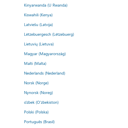
Kinyarwanda (U Rwanda)
Kiswahili (Kenya)
Latviešu (Latvija)
Lëtzebuergesch (Lëtzebuerg)
Lietuvių (Lietuva)
Magyar (Magyarország)
Malti (Malta)
Nederlands (Nederland)
Norsk (Norge)
Nynorsk (Noreg)
o'zbek (O'zbekiston)
Polski (Polska)
Português (Brasil)