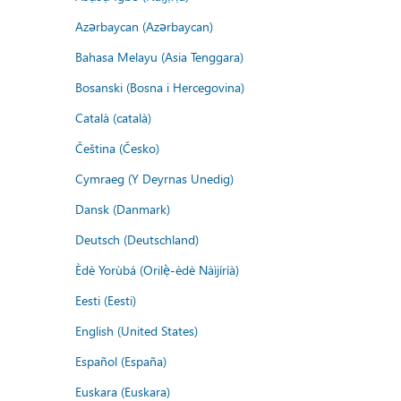
Azərbaycan (Azərbaycan)
Bahasa Melayu (Asia Tenggara)
Bosanski (Bosna i Hercegovina)
Català (català)
Čeština (Česko)
Cymraeg (Y Deyrnas Unedig)
Dansk (Danmark)
Deutsch (Deutschland)
Èdè Yorùbá (Orilẹ̀-èdè Nàìjíríà)
Eesti (Eesti)
English (United States)
Español (España)
Euskara (Euskara)