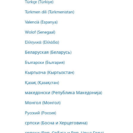
Türkçe (Türkiye)
Türkmen dili (Türkmenistan)
Valencià (Espanya)
Wolof (Senegaal)
Ελληνικά (Ελλάδα)
Беларуская (Беларусь)
Български (България)
Кыргызча (Кыргызстан)
Қазақ (Қазақстан)
македонски (Република Македонија)
Монгол (Монгол)
Русский (Россия)
српски (Босна и Херцеговина)
српски (Реп. Србија и Реп. Црна Гора)