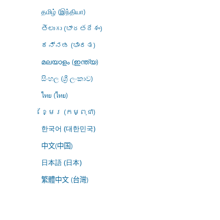
தமிழ் (இந்தியா)
తెలుగు (భారతదేశం)
ಕನ್ನಡ (ಭಾರತ)
മലയാളം (ഇന്ത്യ)
සිංහල (ශ්‍රී ලංකාව)
ไทย (ไทย)
ខ្មែរ (កម្ពុជា)
한국어 (대한민국)
中文(中国)
日本語 (日本)
繁體中文 (台灣)