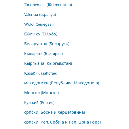
Türkmen dili (Türkmenistan)
Valencià (Espanya)
Wolof (Senegaal)
Ελληνικά (Ελλάδα)
Беларуская (Беларусь)
Български (България)
Кыргызча (Кыргызстан)
Қазақ (Қазақстан)
македонски (Република Македонија)
Монгол (Монгол)
Русский (Россия)
српски (Босна и Херцеговина)
српски (Реп. Србија и Реп. Црна Гора)