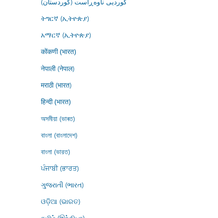
کوردیی ناوەڕاست (کوردستان)
ትግርኛ (ኢትዮጵያ)
አማርኛ (ኢትዮጵያ)
कोंकणी (भारत)
नेपाली (नेपाल)
मराठी (भारत)
हिन्दी (भारत)
অসমীয়া (ভাৰত)
বাংলা (বাংলাদেশ)
বাংলা (ভারত)
ਪੰਜਾਬੀ (ਭਾਰਤ)
ગુજરાતી (ભારત)
ଓଡ଼ିଆ (ଭାରତ)
தமிழ் (இந்தியா)