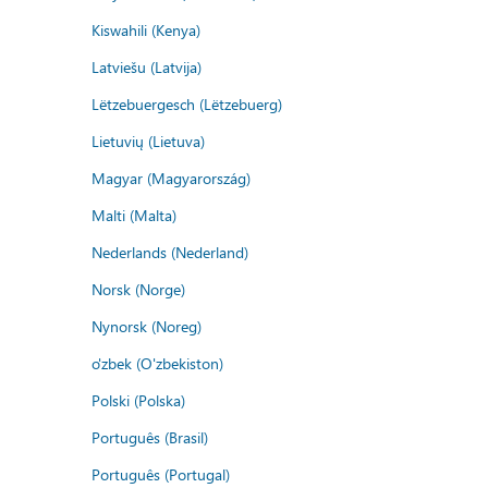
Kiswahili (Kenya)
Latviešu (Latvija)
Lëtzebuergesch (Lëtzebuerg)
Lietuvių (Lietuva)
Magyar (Magyarország)
Malti (Malta)
Nederlands (Nederland)
Norsk (Norge)
Nynorsk (Noreg)
o'zbek (O'zbekiston)
Polski (Polska)
Português (Brasil)
Português (Portugal)