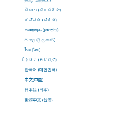
తెలుగు (భారతదేశం)
ಕನ್ನಡ (ಭಾರತ)
മലയാളം (ഇന്ത്യ)
සිංහල (ශ්‍රී ලංකාව)
ไทย (ไทย)
ខ្មែរ (កម្ពុជា)
한국어 (대한민국)
中文(中国)
日本語 (日本)
繁體中文 (台灣)