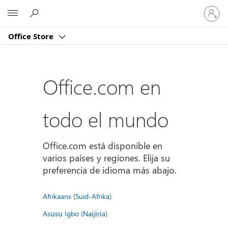
Iniciar
Microsoft
sesión
en
Office Store
tu
cuenta
Office.com en
todo el mundo
Office.com está disponible en
varios países y regiones. Elija su
preferencia de idioma más abajo.
Afrikaans (Suid-Afrika)
Asụsụ Igbo (Naịjịrịa)