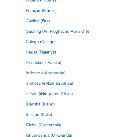
Français (France)
Gaeilge (Éire)
Gàidhlig (An Rìoghachd Aonaichte)
Galego (Galego)
Hausa (Najeriya)
Hrvatski (Hrvatska)
Indonesia (Indonesia)
isiXhosa (eMzantsi Afrika)
isiZulu (iNingizimu Afrika)
Íslenska (ísland)
Italiano (Italia)
K'iche' (Guatemala)
Kinyarwanda (U Rwanda)