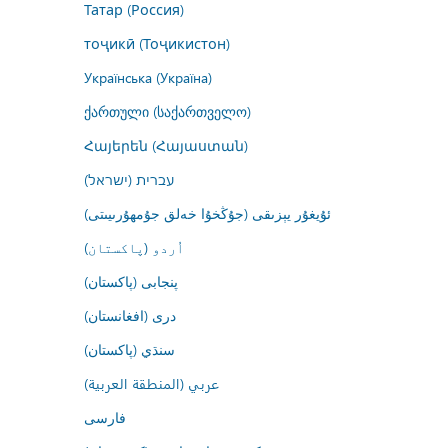
Татар (Россия)
тоҷикӣ (Тоҷикистон)
Українська (Україна)
ქართული (საქართველო)
Հայերեն (Հայաստան)
עברית (ישראל)
ئۇيغۇر يېزىقى (جۇڭخۇا خەلق جۇمھۇرىيىتى)
اُردو (پاکستان)
پنجابی (پاکستان)
درى (افغانستان)
سنڌي (پاکستان)
عربي (المنطقة العربية)
فارسى