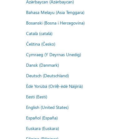
Azərbaycan (Azərbaycan)
Bahasa Melayu (Asia Tenggara)
Bosanski (Bosna i Hercegovina)
Català (català)
Čeština (Česko)
Cymraeg (Y Deyrnas Unedig)
Dansk (Danmark)
Deutsch (Deutschland)
Èdè Yorùbá (Orilẹ̀-èdè Nàìjíríà)
Eesti (Eesti)
English (United States)
Español (España)
Euskara (Euskara)
Filipino (Pilipinas)