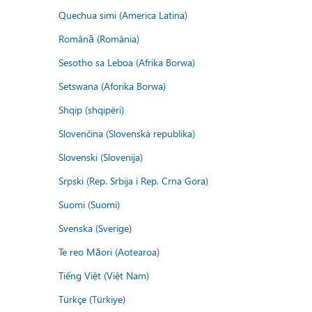
Quechua simi (America Latina)
Română (România)
Sesotho sa Leboa (Afrika Borwa)
Setswana (Aforika Borwa)
Shqip (shqipëri)
Slovenčina (Slovenská republika)
Slovenski (Slovenija)
Srpski (Rep. Srbija i Rep. Crna Gora)
Suomi (Suomi)
Svenska (Sverige)
Te reo Māori (Aotearoa)
Tiếng Việt (Việt Nam)
Türkçe (Türkiye)