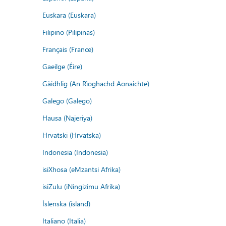
Euskara (Euskara)
Filipino (Pilipinas)
Français (France)
Gaeilge (Éire)
Gàidhlig (An Rìoghachd Aonaichte)
Galego (Galego)
Hausa (Najeriya)
Hrvatski (Hrvatska)
Indonesia (Indonesia)
isiXhosa (eMzantsi Afrika)
isiZulu (iNingizimu Afrika)
Íslenska (ísland)
Italiano (Italia)