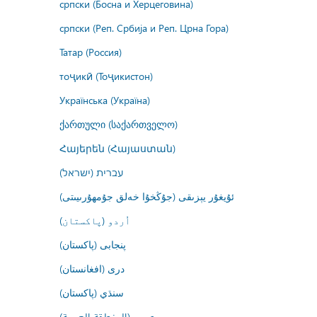
српски (Босна и Херцеговина)
српски (Реп. Србија и Реп. Црна Гора)
Татар (Россия)
тоҷикӣ (Тоҷикистон)
Українська (Україна)
ქართული (საქართველო)
Հայերեն (Հայաստան)
עברית (ישראל)
ئۇيغۇر يېزىقى (جۇڭخۇا خەلق جۇمھۇرىيىتى)
اُردو (پاکستان)
پنجابی (پاکستان)
درى (افغانستان)
سنڌي (پاکستان)
عربي (المنطقة العربية)