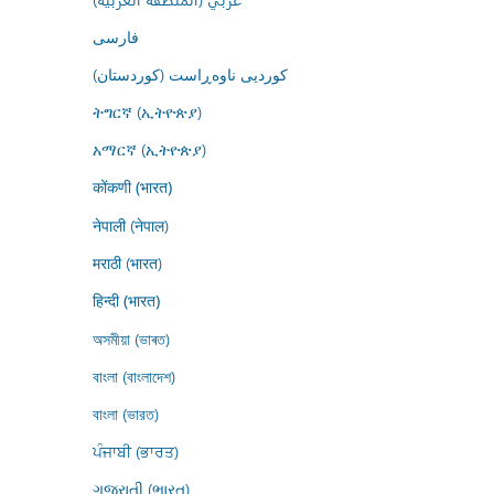
فارسى
کوردیی ناوەڕاست (کوردستان)
ትግርኛ (ኢትዮጵያ)
አማርኛ (ኢትዮጵያ)
कोंकणी (भारत)
नेपाली (नेपाल)
मराठी (भारत)
हिन्दी (भारत)
অসমীয়া (ভাৰত)
বাংলা (বাংলাদেশ)
বাংলা (ভারত)
ਪੰਜਾਬੀ (ਭਾਰਤ)
ગુજરાતી (ભારત)