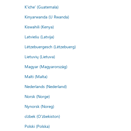
K'iche' (Guatemala)
Kinyarwanda (U Rwanda)
Kiswahili (Kenya)
Latviešu (Latvija)
Lëtzebuergesch (Lëtzebuerg)
Lietuvių (Lietuva)
Magyar (Magyarország)
Malti (Malta)
Nederlands (Nederland)
Norsk (Norge)
Nynorsk (Noreg)
o'zbek (O'zbekiston)
Polski (Polska)