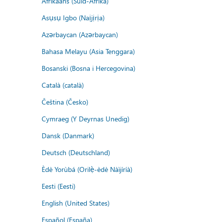
Afrikaans (Suid-Afrika)
Asụsụ Igbo (Naịjịrịa)
Azərbaycan (Azərbaycan)
Bahasa Melayu (Asia Tenggara)
Bosanski (Bosna i Hercegovina)
Català (català)
Čeština (Česko)
Cymraeg (Y Deyrnas Unedig)
Dansk (Danmark)
Deutsch (Deutschland)
Èdè Yorùbá (Orilẹ̀-èdè Nàìjíríà)
Eesti (Eesti)
English (United States)
Español (España)