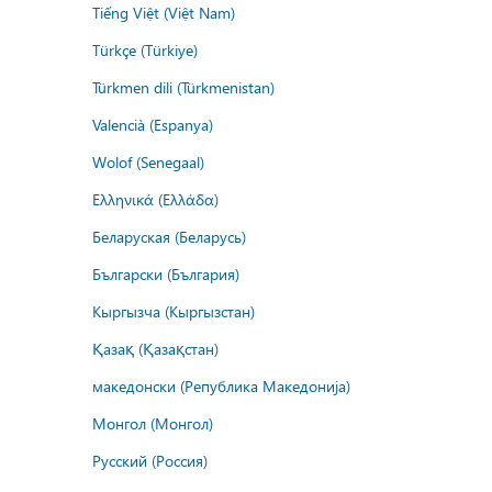
Tiếng Việt (Việt Nam)
Türkçe (Türkiye)
Türkmen dili (Türkmenistan)
Valencià (Espanya)
Wolof (Senegaal)
Ελληνικά (Ελλάδα)
Беларуская (Беларусь)
Български (България)
Кыргызча (Кыргызстан)
Қазақ (Қазақстан)
македонски (Република Македонија)
Монгол (Монгол)
Русский (Россия)