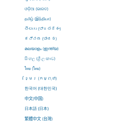
ଓଡ଼ିଆ (ଭାରତ)
தமிழ் (இந்தியா)
తెలుగు (భారతదేశం)
ಕನ್ನಡ (ಭಾರತ)
മലയാളം (ഇന്ത്യ)
සිංහල (ශ්‍රී ලංකාව)
ไทย (ไทย)
ខ្មែរ (កម្ពុជា)
한국어 (대한민국)
中文(中国)
日本語 (日本)
繁體中文 (台灣)