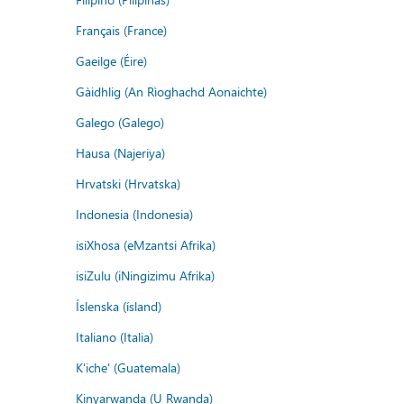
Français (France)
Gaeilge (Éire)
Gàidhlig (An Rìoghachd Aonaichte)
Galego (Galego)
Hausa (Najeriya)
Hrvatski (Hrvatska)
Indonesia (Indonesia)
isiXhosa (eMzantsi Afrika)
isiZulu (iNingizimu Afrika)
Íslenska (ísland)
Italiano (Italia)
K'iche' (Guatemala)
Kinyarwanda (U Rwanda)