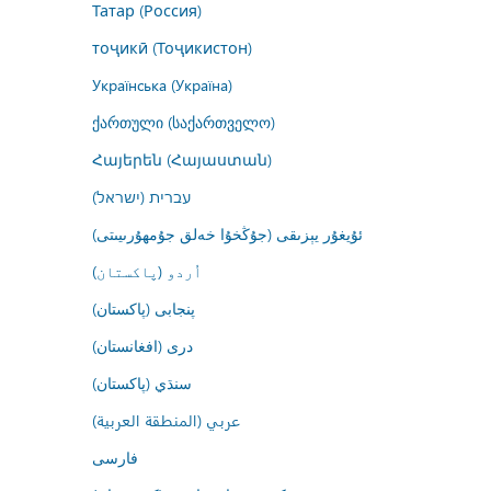
Татар (Россия)
тоҷикӣ (Тоҷикистон)
Українська (Україна)
ქართული (საქართველო)
Հայերեն (Հայաստան)
עברית (ישראל)
ئۇيغۇر يېزىقى (جۇڭخۇا خەلق جۇمھۇرىيىتى)
اُردو (پاکستان)
پنجابی (پاکستان)
درى (افغانستان)
سنڌي (پاکستان)
عربي (المنطقة العربية)
فارسى