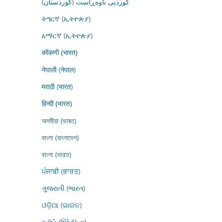
کوردیی ناوەڕاست (کوردستان)
ትግርኛ (ኢትዮጵያ)
አማርኛ (ኢትዮጵያ)
कोंकणी (भारत)
नेपाली (नेपाल)
मराठी (भारत)
हिन्दी (भारत)
অসমীয়া (ভাৰত)
বাংলা (বাংলাদেশ)
বাংলা (ভারত)
ਪੰਜਾਬੀ (ਭਾਰਤ)
ગુજરાતી (ભારત)
ଓଡ଼ିଆ (ଭାରତ)
தமிழ் (இந்தியா)