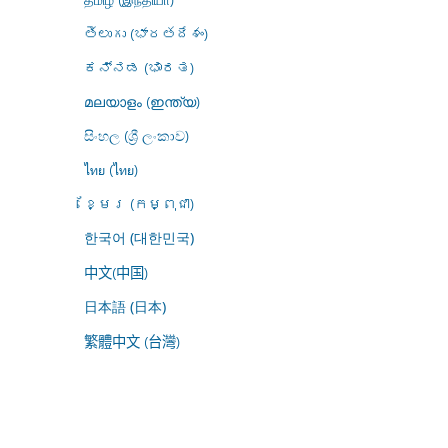
తెలుగు (భారతదేశం)
ಕನ್ನಡ (ಭಾರತ)
മലയാളം (ഇന്ത്യ)
සිංහල (ශ්‍රී ලංකාව)
ไทย (ไทย)
ខ្មែរ (កម្ពុជា)
한국어 (대한민국)
中文(中国)
日本語 (日本)
繁體中文 (台灣)