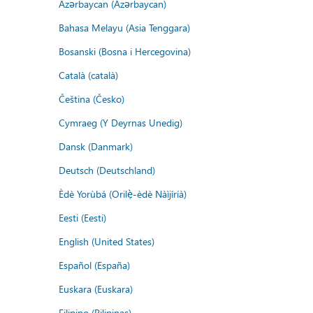
Azərbaycan (Azərbaycan)
Bahasa Melayu (Asia Tenggara)
Bosanski (Bosna i Hercegovina)
Català (català)
Čeština (Česko)
Cymraeg (Y Deyrnas Unedig)
Dansk (Danmark)
Deutsch (Deutschland)
Èdè Yorùbá (Orilẹ̀-èdè Nàìjíríà)
Eesti (Eesti)
English (United States)
Español (España)
Euskara (Euskara)
Filipino (Pilipinas)