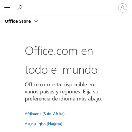
Iniciar
Microsoft
sesión
en
Office Store
tu
cuenta
Office.com en
todo el mundo
Office.com está disponible en
varios países y regiones. Elija su
preferencia de idioma más abajo.
Afrikaans (Suid-Afrika)
Asụsụ Igbo (Naịjịrịa)