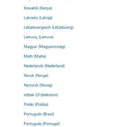
Kiswahili (Kenya)
Latviešu (Latvija)
Lëtzebuergesch (Lëtzebuerg)
Lietuvių (Lietuva)
Magyar (Magyarország)
Malti (Malta)
Nederlands (Nederland)
Norsk (Norge)
Nynorsk (Noreg)
o'zbek (O'zbekiston)
Polski (Polska)
Português (Brasil)
Português (Portugal)