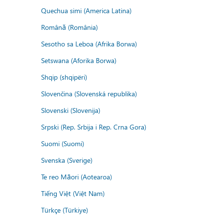
Quechua simi (America Latina)
Română (România)
Sesotho sa Leboa (Afrika Borwa)
Setswana (Aforika Borwa)
Shqip (shqipëri)
Slovenčina (Slovenská republika)
Slovenski (Slovenija)
Srpski (Rep. Srbija i Rep. Crna Gora)
Suomi (Suomi)
Svenska (Sverige)
Te reo Māori (Aotearoa)
Tiếng Việt (Việt Nam)
Türkçe (Türkiye)