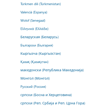
Türkmen dili (Türkmenistan)
Valencià (Espanya)
Wolof (Senegaal)
Ελληνικά (Ελλάδα)
Беларуская (Беларусь)
Български (България)
Кыргызча (Кыргызстан)
Қазақ (Қазақстан)
македонски (Република Македонија)
Монгол (Монгол)
Русский (Россия)
српски (Босна и Херцеговина)
српски (Реп. Србија и Реп. Црна Гора)