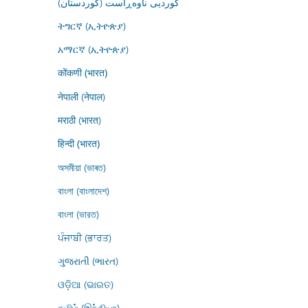
کوردیی ناوەڕاست (کوردستان)
ትግርኛ (ኢትዮጵያ)
አማርኛ (ኢትዮጵያ)
कोंकणी (भारत)
नेपाली (नेपाल)
मराठी (भारत)
हिन्दी (भारत)
অসমীয়া (ভাৰত)
বাংলা (বাংলাদেশ)
বাংলা (ভারত)
ਪੰਜਾਬੀ (ਭਾਰਤ)
ગુજરાતી (ભારત)
ଓଡ଼ିଆ (ଭାରତ)
தமிழ் (இந்தியா)