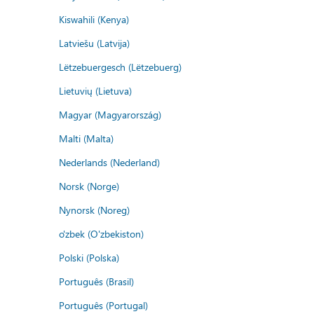
Kiswahili (Kenya)
Latviešu (Latvija)
Lëtzebuergesch (Lëtzebuerg)
Lietuvių (Lietuva)
Magyar (Magyarország)
Malti (Malta)
Nederlands (Nederland)
Norsk (Norge)
Nynorsk (Noreg)
o'zbek (O'zbekiston)
Polski (Polska)
Português (Brasil)
Português (Portugal)