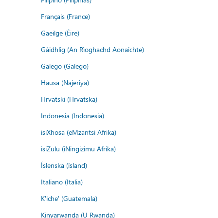
Français (France)
Gaeilge (Éire)
Gàidhlig (An Rìoghachd Aonaichte)
Galego (Galego)
Hausa (Najeriya)
Hrvatski (Hrvatska)
Indonesia (Indonesia)
isiXhosa (eMzantsi Afrika)
isiZulu (iNingizimu Afrika)
Íslenska (ísland)
Italiano (Italia)
K'iche' (Guatemala)
Kinyarwanda (U Rwanda)