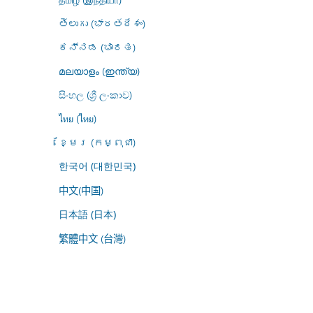
తెలుగు (భారతదేశం)
ಕನ್ನಡ (ಭಾರತ)
മലയാളം (ഇന്ത്യ)
සිංහල (ශ්‍රී ලංකාව)
ไทย (ไทย)
ខ្មែរ (កម្ពុជា)
한국어 (대한민국)
中文(中国)
日本語 (日本)
繁體中文 (台灣)