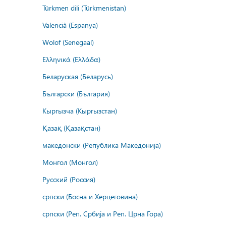
Türkmen dili (Türkmenistan)
Valencià (Espanya)
Wolof (Senegaal)
Ελληνικά (Ελλάδα)
Беларуская (Беларусь)
Български (България)
Кыргызча (Кыргызстан)
Қазақ (Қазақстан)
македонски (Република Македонија)
Монгол (Монгол)
Русский (Россия)
српски (Босна и Херцеговина)
српски (Реп. Србија и Реп. Црна Гора)