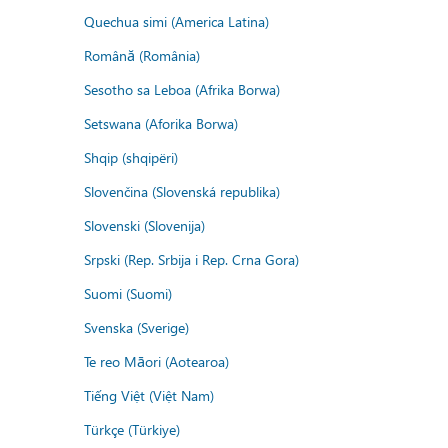
Quechua simi (America Latina)
Română (România)
Sesotho sa Leboa (Afrika Borwa)
Setswana (Aforika Borwa)
Shqip (shqipëri)
Slovenčina (Slovenská republika)
Slovenski (Slovenija)
Srpski (Rep. Srbija i Rep. Crna Gora)
Suomi (Suomi)
Svenska (Sverige)
Te reo Māori (Aotearoa)
Tiếng Việt (Việt Nam)
Türkçe (Türkiye)