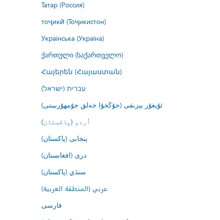
Татар (Россия)
тоҷикӣ (Тоҷикистон)
Українська (Україна)
ქართული (საქართველო)
Հայերեն (Հայաստան)
עברית (ישראל)
ئۇيغۇر يېزىقى (جۇڭخۇا خەلق جۇمھۇرىيىتى)
اُردو (پاکستان)
پنجابی (پاکستان)
درى (افغانستان)
سنڌي (پاکستان)
عربي (المنطقة العربية)
فارسى