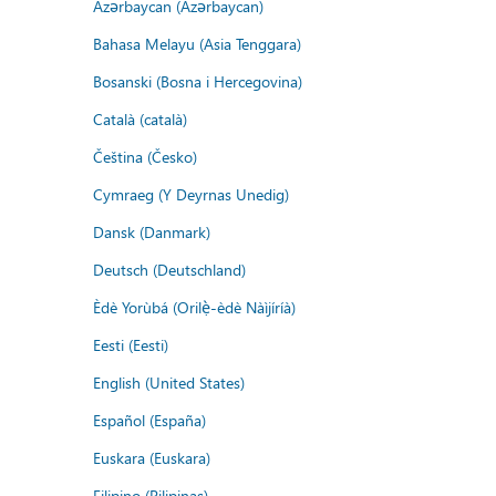
Azərbaycan (Azərbaycan)
Bahasa Melayu (Asia Tenggara)
Bosanski (Bosna i Hercegovina)
Català (català)
Čeština (Česko)
Cymraeg (Y Deyrnas Unedig)
Dansk (Danmark)
Deutsch (Deutschland)
Èdè Yorùbá (Orilẹ̀-èdè Nàìjíríà)
Eesti (Eesti)
English (United States)
Español (España)
Euskara (Euskara)
Filipino (Pilipinas)