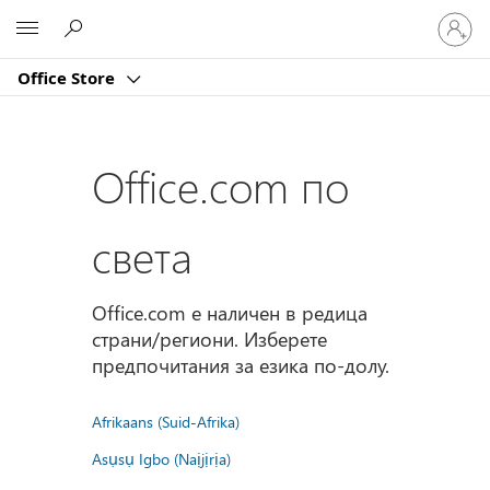
Влезте
Microsoft
във
вашия
Office Store
акаунт
Office.com по
света
Office.com е наличен в редица
страни/региони. Изберете
предпочитания за езика по-долу.
Afrikaans (Suid-Afrika)
Asụsụ Igbo (Naịjịrịa)