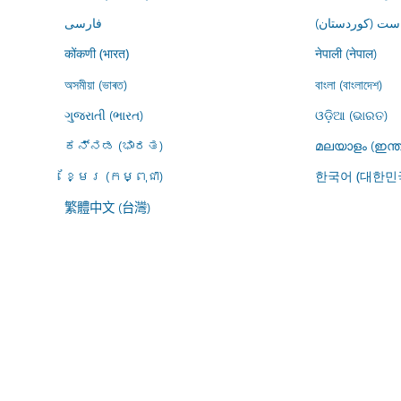
ڕاست (کوردستان
فارسى
नेपाली (नेपाल)
कोंकणी (भारत)
অসমীয়া (ভাৰত)
বাংলা (বাংলাদেশ)
ગુજરાતી (ભારત)
ଓଡ଼ିଆ (ଭାରତ)
ಕನ್ನಡ (ಭಾರತ)
മലയാളം (ഇന്ത
ខ្មែរ (កម្ពុជា)
한국어 (대한민
繁體中文 (台灣)