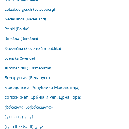
Lëtzebuergesch (Lëtzebuerg)
Nederlands (Nederland)
Polski (Polska)
Română (România)
Slovenčina (Slovenská republika)
Svenska (Sverige)
Türkmen dili (Türkmenistan)
Беларуская (Беларусь)
македонски (Република Македонија)
српски (Реп. Србија и Реп. Црна Гора)
ქართული (საქართველო)
اُردو (پاکستان)
عربي (المنطقة العربية)