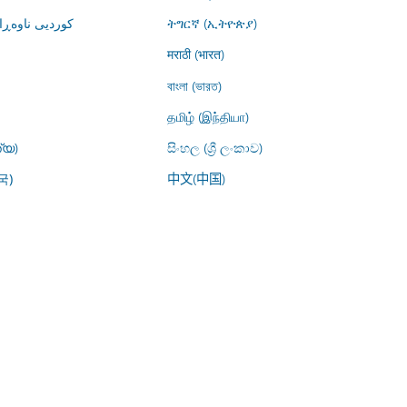
کوردیی ناوە)
ትግርኛ (ኢትዮጵያ)
मराठी (भारत)
বাংলা (ভারত)
தமிழ் (இந்தியா)
്യ)
සිංහල (ශ්‍රී ලංකාව)
中文(中国)
국)