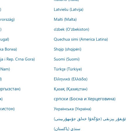
)
Latviešu (Latvija)
rország)
Malti (Malta)
)
o'zbek (O'zbekiston)
ugal)
Quechua simi (America Latina)
ika Borwa)
Shqip (shqipëri)
ija i Rep. Crna Gora)
Suomi (Suomi)
t Nam)
Türkçe (Türkiye)
)
Ελληνικά (Ελλάδα)
ргызстан)
Қазақ (Қазақстан)
я)
српски (Босна и Херцеговина)
кистон)
Українська (Україна)
ئۇيغۇر يېزىقى (جۇڭخۇا خەلق جۇمھۇرىيىتى)
سنڌي (پاکستان)