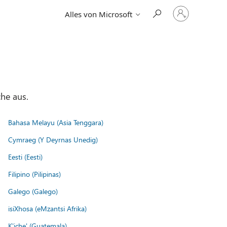
Bei
Alles von Microsoft
Ihrem
Konto
anmelden
he aus.
Bahasa Melayu (Asia Tenggara)
Cymraeg (Y Deyrnas Unedig)
Eesti (Eesti)
Filipino (Pilipinas)
Galego (Galego)
isiXhosa (eMzantsi Afrika)
K'iche' (Guatemala)