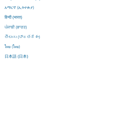
አማርኛ (ኢትዮጵያ)
हिन्दी (भारत)
ਪੰਜਾਬੀ (ਭਾਰਤ)
తెలుగు (భారతదేశం)
ไทย (ไทย)
日本語 (日本)