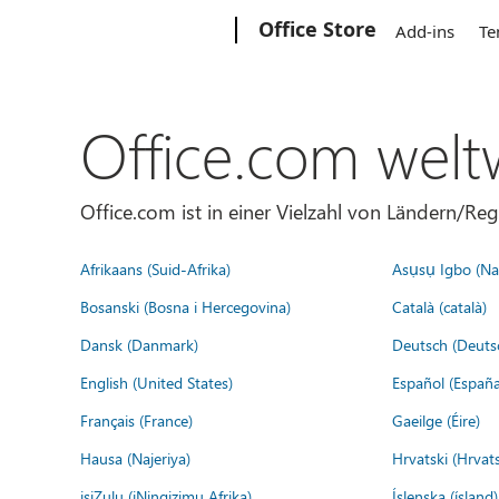
Microsoft
Office Store
Add-ins
Te
Office.com welt
Office.com ist in einer Vielzahl von Ländern/Re
Afrikaans (Suid-Afrika)
Asụsụ Igbo (Naị
Bosanski (Bosna i Hercegovina)
Català (català)
Dansk (Danmark)
Deutsch (Deuts
English (United States)
Español (España
Français (France)
Gaeilge (Éire)
Hausa (Najeriya)
Hrvatski (Hrvat
isiZulu (iNingizimu Afrika)
Íslenska (ísland)