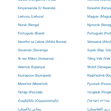
Kinyarwanda (U Rwanda)
Kiswahili (Kenya
Lietuvių (Lietuva)
Magyar (Magya
Norsk (Norge)
Nynorsk (Noreg
Português (Brasil)
Português (Port
Sesotho sa Leboa (Afrika Borwa)
Setswana (Afor
Slovenski (Slovenija)
Srpski (Rep. Srb
Te reo Māori (Aotearoa)
Tiếng Việt (Việ
Valencià (Espanya)
Wolof (Senegaal
Български (България)
Кыргызча (Кы
Монгол (Монгол)
Русский (Росси
Татар (Россия)
тоҷикӣ (Тоҷи
Հայերեն (Հայաստան)
עברית (ישראל)
درى (افغانستان)
پنجابی (پاکستان)