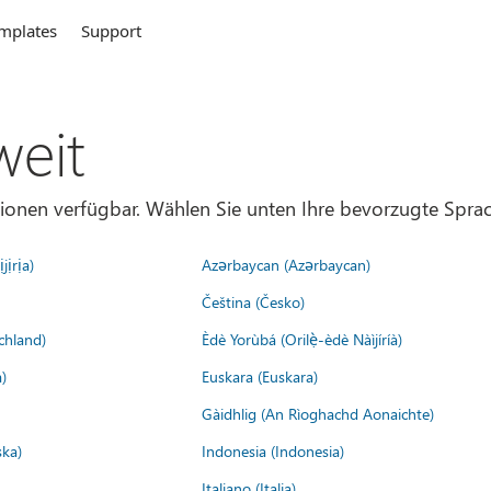
mplates
Support
weit
gionen verfügbar. Wählen Sie unten Ihre bevorzugte Sprac
jịrịa)
Azərbaycan (Azərbaycan)
Čeština (Česko)
chland)
Èdè Yorùbá (Orilẹ̀-èdè Nàìjíríà)
)
Euskara (Euskara)
Gàidhlig (An Rìoghachd Aonaichte)
ska)
Indonesia (Indonesia)
Italiano (Italia)