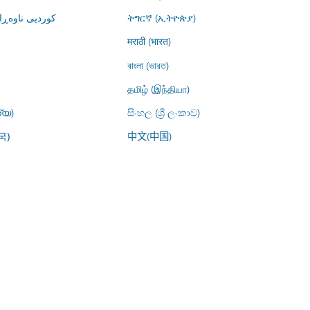
کوردیی ناوە)
ትግርኛ (ኢትዮጵያ)
मराठी (भारत)
বাংলা (ভারত)
தமிழ் (இந்தியா)
്യ)
සිංහල (ශ්‍රී ලංකාව)
中文(中国)
국)