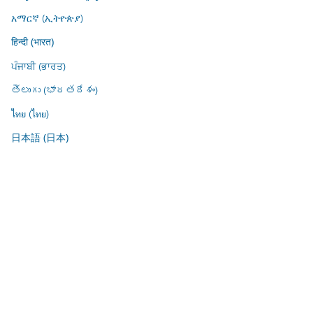
አማርኛ (ኢትዮጵያ)
हिन्दी (भारत)
ਪੰਜਾਬੀ (ਭਾਰਤ)
తెలుగు (భారతదేశం)
ไทย (ไทย)
日本語 (日本)