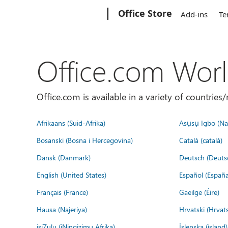
Microsoft
Office Store
Add-ins
Te
Office.com Wor
Office.com is available in a variety of countri
Afrikaans (Suid-Afrika)
Asụsụ Igbo (Naị
Bosanski (Bosna i Hercegovina)
Català (català)
Dansk (Danmark)
Deutsch (Deuts
English (United States)
Español (España
Français (France)
Gaeilge (Éire)
Hausa (Najeriya)
Hrvatski (Hrvat
isiZulu (iNingizimu Afrika)
Íslenska (ísland)