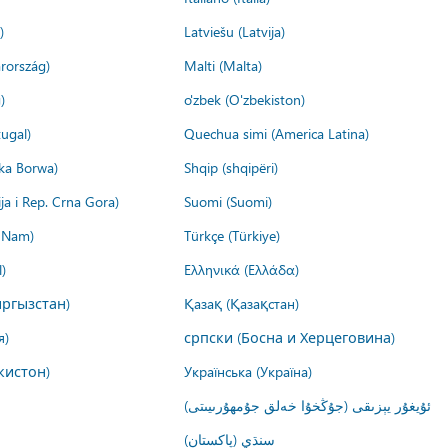
)
Latviešu (Latvija)
rország)
Malti (Malta)
)
o'zbek (O'zbekiston)
ugal)
Quechua simi (America Latina)
ika Borwa)
Shqip (shqipëri)
ija i Rep. Crna Gora)
Suomi (Suomi)
t Nam)
Türkçe (Türkiye)
)
Ελληνικά (Ελλάδα)
ргызстан)
Қазақ (Қазақстан)
я)
српски (Босна и Херцеговина)
кистон)
Українська (Україна)
ئۇيغۇر يېزىقى (جۇڭخۇا خەلق جۇمھۇرىيىتى)
سنڌي (پاکستان)