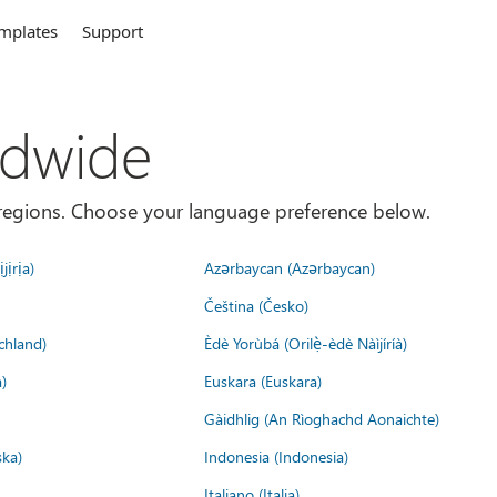
mplates
Support
ldwide
es/regions. Choose your language preference below.
jịrịa)
Azərbaycan (Azərbaycan)
Čeština (Česko)
chland)
Èdè Yorùbá (Orilẹ̀-èdè Nàìjíríà)
)
Euskara (Euskara)
Gàidhlig (An Rìoghachd Aonaichte)
ska)
Indonesia (Indonesia)
Italiano (Italia)