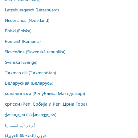
Lëtzebuergesch (Lëtzebuerg)
Nederlands (Nederland)
Polski (Polska)
Română (România)
Slovenčina (Slovenská republika)
Svenska (Sverige)
Türkmen dili (Türkmenistan)
Беларуская (Беларусь)
македонски (Република Македонија)
српски (Реп. Србија и Реп. Црна Гора)
ქართული (საქართველო)
اُردو (پاکستان)
عربي (المنطقة العربية)