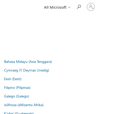
Sign
All Microsoft
in
to
your
account
Bahasa Melayu (Asia Tenggara)
Cymraeg (Y Deyrnas Unedig)
Eesti (Eesti)
Filipino (Pilipinas)
Galego (Galego)
isiXhosa (eMzantsi Afrika)
K'iche' (Guatemala)