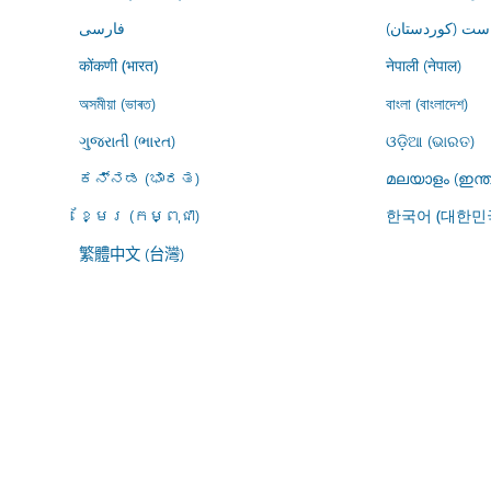
ڕاست (کوردستان
فارسى
नेपाली (नेपाल)
कोंकणी (भारत)
অসমীয়া (ভাৰত)
বাংলা (বাংলাদেশ)
ગુજરાતી (ભારત)
ଓଡ଼ିଆ (ଭାରତ)
ಕನ್ನಡ (ಭಾರತ)
മലയാളം (ഇന്ത
ខ្មែរ (កម្ពុជា)
한국어 (대한민
繁體中文 (台灣)