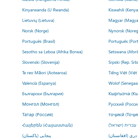
Kinyarwanda (U Rwanda)
Kiswahili (Kenya
Lietuvių (Lietuva)
Magyar (Magya
Norsk (Norge)
Nynorsk (Noreg
Português (Brasil)
Português (Port
Sesotho sa Leboa (Afrika Borwa)
Setswana (Afor
Slovenski (Slovenija)
Srpski (Rep. Srb
Te reo Māori (Aotearoa)
Tiếng Việt (Việ
Valencià (Espanya)
Wolof (Senegaal
Български (България)
Кыргызча (Кы
Монгол (Монгол)
Русский (Росси
Татар (Россия)
тоҷикӣ (Тоҷи
Հայերեն (Հայաստան)
עברית (ישראל)
درى (افغانستان)
پنجابی (پاکستان)