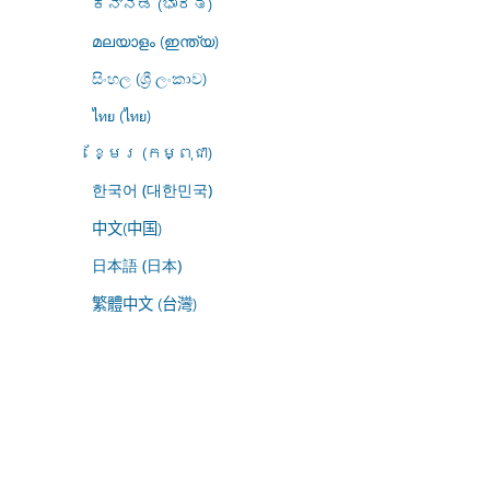
ಕನ್ನಡ (ಭಾರತ)
മലയാളം (ഇന്ത്യ)
සිංහල (ශ්‍රී ලංකාව)
ไทย (ไทย)
ខ្មែរ (កម្ពុជា)
한국어 (대한민국)
中文(中国)
日本語 (日本)
繁體中文 (台灣)