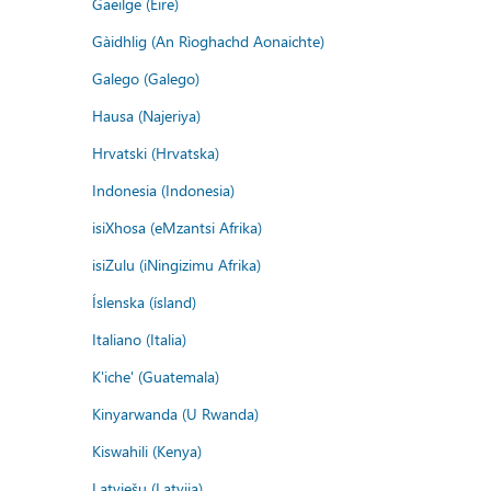
Gaeilge (Éire)
Gàidhlig (An Rìoghachd Aonaichte)
Galego (Galego)
Hausa (Najeriya)
Hrvatski (Hrvatska)
Indonesia (Indonesia)
isiXhosa (eMzantsi Afrika)
isiZulu (iNingizimu Afrika)
Íslenska (ísland)
Italiano (Italia)
K'iche' (Guatemala)
Kinyarwanda (U Rwanda)
Kiswahili (Kenya)
Latviešu (Latvija)