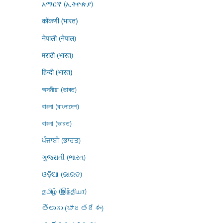
አማርኛ (ኢትዮጵያ)
कोंकणी (भारत)
नेपाली (नेपाल)
मराठी (भारत)
हिन्दी (भारत)
অসমীয়া (ভাৰত)
বাংলা (বাংলাদেশ)
বাংলা (ভারত)
ਪੰਜਾਬੀ (ਭਾਰਤ)
ગુજરાતી (ભારત)
ଓଡ଼ିଆ (ଭାରତ)
தமிழ் (இந்தியா)
తెలుగు (భారతదేశం)