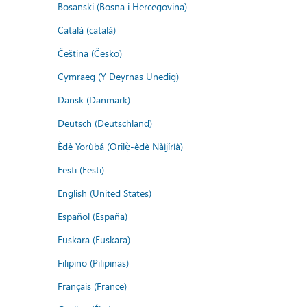
Bosanski (Bosna i Hercegovina)
Català (català)
Čeština (Česko)
Cymraeg (Y Deyrnas Unedig)
Dansk (Danmark)
Deutsch (Deutschland)
Èdè Yorùbá (Orilẹ̀-èdè Nàìjíríà)
Eesti (Eesti)
English (United States)
Español (España)
Euskara (Euskara)
Filipino (Pilipinas)
Français (France)