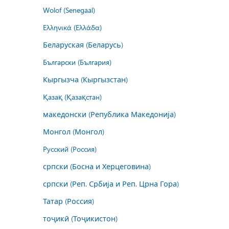
Wolof (Senegaal)
Ελληνικά (Ελλάδα)
Беларуская (Беларусь)
Български (България)
Кыргызча (Кыргызстан)
Қазақ (Қазақстан)
македонски (Република Македонија)
Монгол (Монгол)
Русский (Россия)
српски (Босна и Херцеговина)
српски (Реп. Србија и Реп. Црна Гора)
Татар (Россия)
тоҷикӣ (Тоҷикистон)