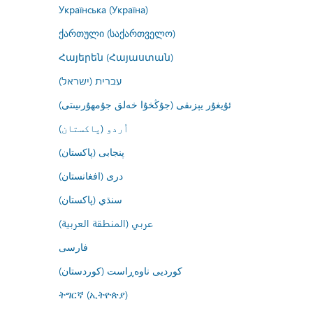
Українська (Україна)
ქართული (საქართველო)
Հայերեն (Հայաստան)
עברית (ישראל)
ئۇيغۇر يېزىقى (جۇڭخۇا خەلق جۇمھۇرىيىتى)
اُردو (پاکستان)
پنجابی (پاکستان)
درى (افغانستان)
سنڌي (پاکستان)
عربي (المنطقة العربية)
فارسى
کوردیی ناوەڕاست (کوردستان)
ትግርኛ (ኢትዮጵያ)