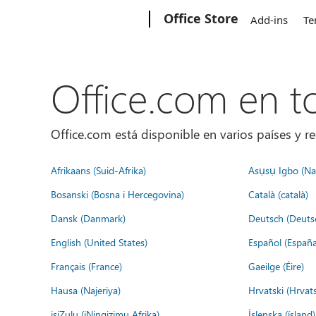
Microsoft
Office Store
Add-ins
Te
Office.com en 
Office.com está disponible en varios países y re
Afrikaans (Suid-Afrika)
Asụsụ Igbo (Naị
Bosanski (Bosna i Hercegovina)
Català (català)
Dansk (Danmark)
Deutsch (Deuts
English (United States)
Español (España
Français (France)
Gaeilge (Éire)
Hausa (Najeriya)
Hrvatski (Hrvat
isiZulu (iNingizimu Afrika)
Íslenska (ísland)