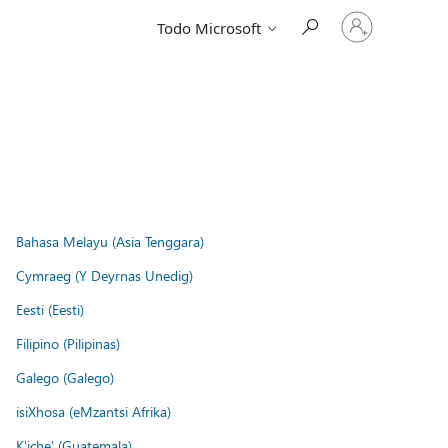
Iniciar
Todo Microsoft
sesión
en
tu
cuenta
Bahasa Melayu (Asia Tenggara)
Cymraeg (Y Deyrnas Unedig)
Eesti (Eesti)
Filipino (Pilipinas)
Galego (Galego)
isiXhosa (eMzantsi Afrika)
K'iche' (Guatemala)