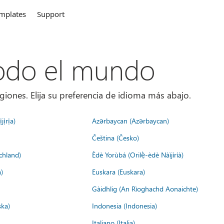
mplates
Support
todo el mundo
giones. Elija su preferencia de idioma más abajo.
jịrịa)
Azərbaycan (Azərbaycan)
Čeština (Česko)
chland)
Èdè Yorùbá (Orilẹ̀-èdè Nàìjíríà)
)
Euskara (Euskara)
Gàidhlig (An Rìoghachd Aonaichte)
ska)
Indonesia (Indonesia)
Italiano (Italia)