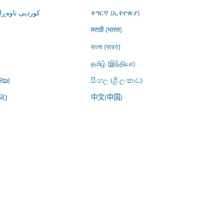
کوردیی ناوە)
ትግርኛ (ኢትዮጵያ)
मराठी (भारत)
বাংলা (ভারত)
தமிழ் (இந்தியா)
്യ)
සිංහල (ශ්‍රී ලංකාව)
中文(中国)
국)