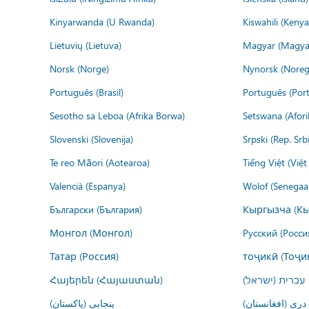
Kinyarwanda (U Rwanda)
Kiswahili (Kenya
Lietuvių (Lietuva)
Magyar (Magya
Norsk (Norge)
Nynorsk (Noreg
Português (Brasil)
Português (Port
Sesotho sa Leboa (Afrika Borwa)
Setswana (Afor
Slovenski (Slovenija)
Srpski (Rep. Srb
Te reo Māori (Aotearoa)
Tiếng Việt (Việ
Valencià (Espanya)
Wolof (Senegaal
Български (България)
Кыргызча (Кы
Монгол (Монгол)
Русский (Росси
Татар (Россия)
тоҷикӣ (Тоҷи
Հայերեն (Հայաստան)
עברית (ישראל)
درى (افغانستان)
پنجابی (پاکستان)