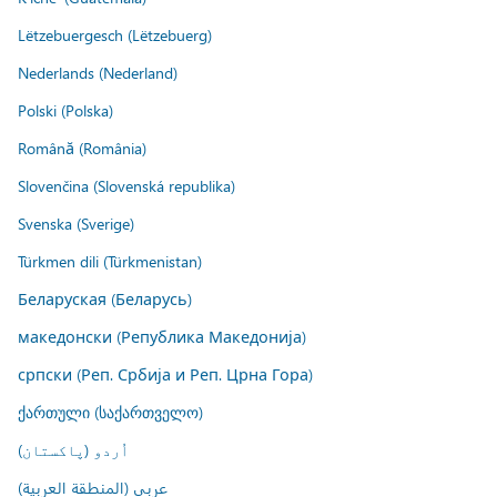
Lëtzebuergesch (Lëtzebuerg)
Nederlands (Nederland)
Polski (Polska)
Română (România)
Slovenčina (Slovenská republika)
Svenska (Sverige)
Türkmen dili (Türkmenistan)
Беларуская (Беларусь)
македонски (Република Македонија)
српски (Реп. Србија и Реп. Црна Гора)
ქართული (საქართველო)
اُردو (پاکستان)
عربي (المنطقة العربية)