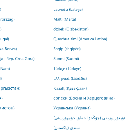
)
Latviešu (Latvija)
rország)
Malti (Malta)
)
o'zbek (O'zbekiston)
ugal)
Quechua simi (America Latina)
ika Borwa)
Shqip (shqipëri)
ija i Rep. Crna Gora)
Suomi (Suomi)
t Nam)
Türkçe (Türkiye)
)
Ελληνικά (Ελλάδα)
ргызстан)
Қазақ (Қазақстан)
я)
српски (Босна и Херцеговина)
кистон)
Українська (Україна)
ئۇيغۇر يېزىقى (جۇڭخۇا خەلق جۇمھۇرىيىتى)
سنڌي (پاکستان)