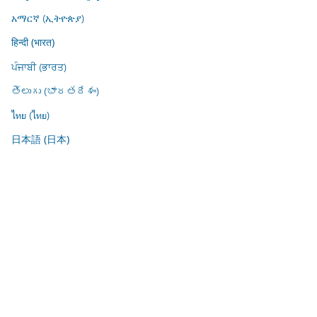
አማርኛ (ኢትዮጵያ)
हिन्दी (भारत)
ਪੰਜਾਬੀ (ਭਾਰਤ)
తెలుగు (భారతదేశం)
ไทย (ไทย)
日本語 (日本)