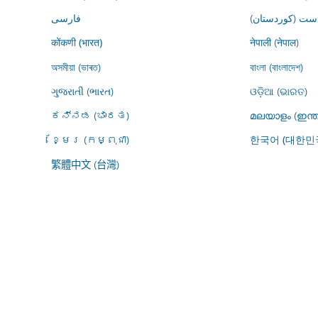
ڕاست (کوردستان
فارسى
नेपाली (नेपाल)
कोंकणी (भारत)
অসমীয়া (ভাৰত)
বাংলা (বাংলাদেশ)
ગુજરાતી (ભારત)
ଓଡ଼ିଆ (ଭାରତ)
ಕನ್ನಡ (ಭಾರತ)
മലയാളം (ഇന്ത
ខ្មែរ (កម្ពុជា)
한국어 (대한민
繁體中文 (台灣)