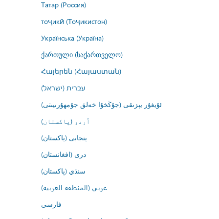
Татар (Россия)
тоҷикӣ (Тоҷикистон)
Українська (Україна)
ქართული (საქართველო)
Հայերեն (Հայաստան)
עברית (ישראל)
ئۇيغۇر يېزىقى (جۇڭخۇا خەلق جۇمھۇرىيىتى)
اُردو (پاکستان)
پنجابی (پاکستان)
درى (افغانستان)
سنڌي (پاکستان)
عربي (المنطقة العربية)
فارسى