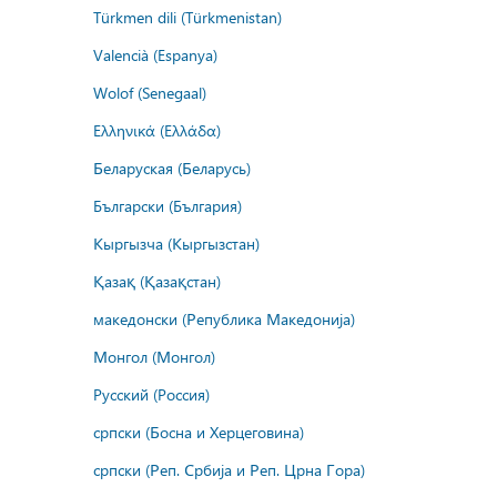
Türkmen dili (Türkmenistan)
Valencià (Espanya)
Wolof (Senegaal)
Ελληνικά (Ελλάδα)
Беларуская (Беларусь)
Български (България)
Кыргызча (Кыргызстан)
Қазақ (Қазақстан)
македонски (Република Македонија)
Монгол (Монгол)
Русский (Россия)
српски (Босна и Херцеговина)
српски (Реп. Србија и Реп. Црна Гора)