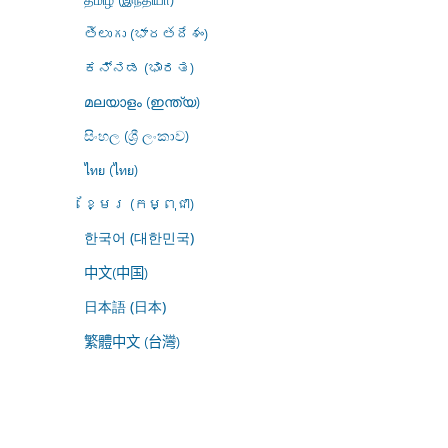
తెలుగు (భారతదేశం)
ಕನ್ನಡ (ಭಾರತ)
മലയാളം (ഇന്ത്യ)
සිංහල (ශ්‍රී ලංකාව)
ไทย (ไทย)
ខ្មែរ (កម្ពុជា)
한국어 (대한민국)
中文(中国)
日本語 (日本)
繁體中文 (台灣)