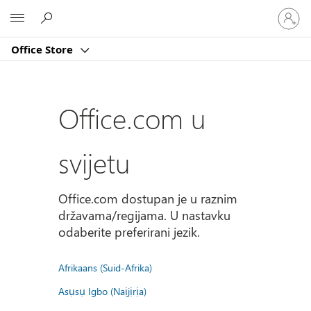
Prijavite
Microsoft
se
u
Office Store
svoj
račun
Office.com u
svijetu
Office.com dostupan je u raznim
državama/regijama. U nastavku
odaberite preferirani jezik.
Afrikaans (Suid-Afrika)
Asụsụ Igbo (Naịjịrịa)