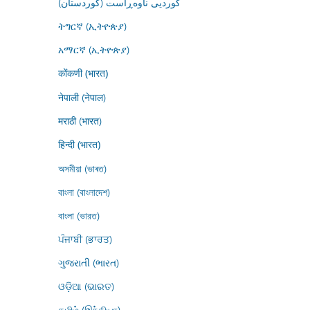
کوردیی ناوەڕاست (کوردستان)
ትግርኛ (ኢትዮጵያ)
አማርኛ (ኢትዮጵያ)
कोंकणी (भारत)
नेपाली (नेपाल)
मराठी (भारत)
हिन्दी (भारत)
অসমীয়া (ভাৰত)
বাংলা (বাংলাদেশ)
বাংলা (ভারত)
ਪੰਜਾਬੀ (ਭਾਰਤ)
ગુજરાતી (ભારત)
ଓଡ଼ିଆ (ଭାରତ)
தமிழ் (இந்தியா)