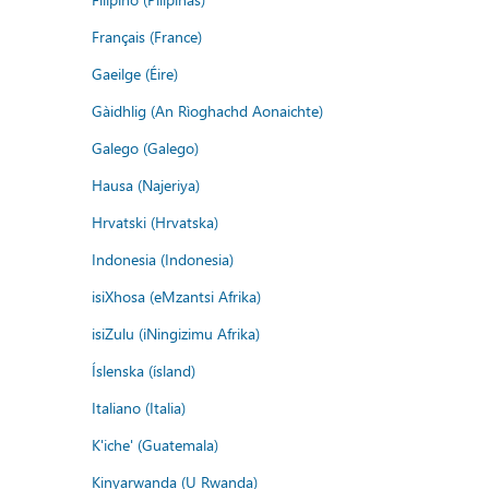
Français (France)
Gaeilge (Éire)
Gàidhlig (An Rìoghachd Aonaichte)
Galego (Galego)
Hausa (Najeriya)
Hrvatski (Hrvatska)
Indonesia (Indonesia)
isiXhosa (eMzantsi Afrika)
isiZulu (iNingizimu Afrika)
Íslenska (ísland)
Italiano (Italia)
K'iche' (Guatemala)
Kinyarwanda (U Rwanda)