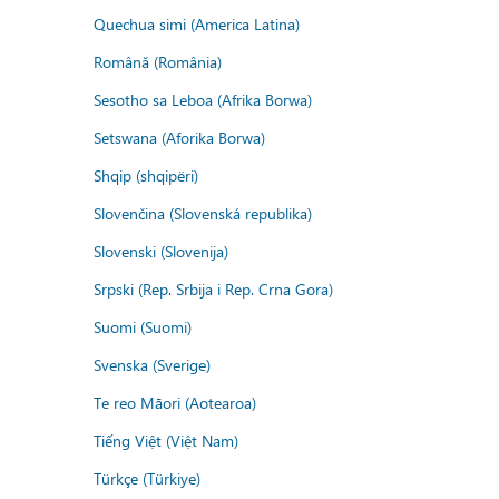
Quechua simi (America Latina)
Română (România)
Sesotho sa Leboa (Afrika Borwa)
Setswana (Aforika Borwa)
Shqip (shqipëri)
Slovenčina (Slovenská republika)
Slovenski (Slovenija)
Srpski (Rep. Srbija i Rep. Crna Gora)
Suomi (Suomi)
Svenska (Sverige)
Te reo Māori (Aotearoa)
Tiếng Việt (Việt Nam)
Türkçe (Türkiye)