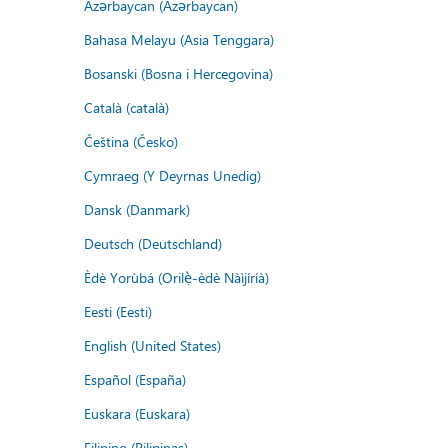
Azərbaycan (Azərbaycan)
Bahasa Melayu (Asia Tenggara)
Bosanski (Bosna i Hercegovina)
Català (català)
Čeština (Česko)
Cymraeg (Y Deyrnas Unedig)
Dansk (Danmark)
Deutsch (Deutschland)
Èdè Yorùbá (Orilẹ̀-èdè Nàìjíríà)
Eesti (Eesti)
English (United States)
Español (España)
Euskara (Euskara)
Filipino (Pilipinas)