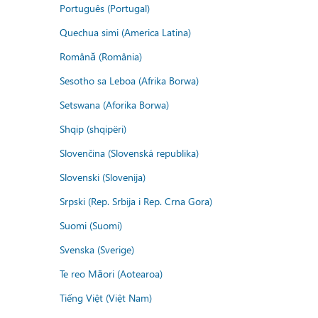
Português (Portugal)
Quechua simi (America Latina)
Română (România)
Sesotho sa Leboa (Afrika Borwa)
Setswana (Aforika Borwa)
Shqip (shqipëri)
Slovenčina (Slovenská republika)
Slovenski (Slovenija)
Srpski (Rep. Srbija i Rep. Crna Gora)
Suomi (Suomi)
Svenska (Sverige)
Te reo Māori (Aotearoa)
Tiếng Việt (Việt Nam)