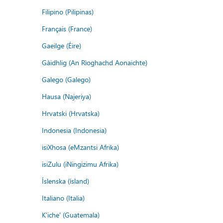
Filipino (Pilipinas)
Français (France)
Gaeilge (Éire)
Gàidhlig (An Rìoghachd Aonaichte)
Galego (Galego)
Hausa (Najeriya)
Hrvatski (Hrvatska)
Indonesia (Indonesia)
isiXhosa (eMzantsi Afrika)
isiZulu (iNingizimu Afrika)
Íslenska (ísland)
Italiano (Italia)
K'iche' (Guatemala)