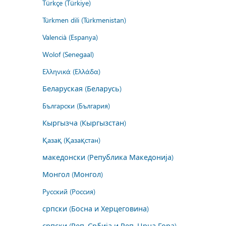
Türkçe (Türkiye)
Türkmen dili (Türkmenistan)
Valencià (Espanya)
Wolof (Senegaal)
Ελληνικά (Ελλάδα)
Беларуская (Беларусь)
Български (България)
Кыргызча (Кыргызстан)
Қазақ (Қазақстан)
македонски (Република Македонија)
Монгол (Монгол)
Русский (Россия)
српски (Босна и Херцеговина)
српски (Реп. Србија и Реп. Црна Гора)