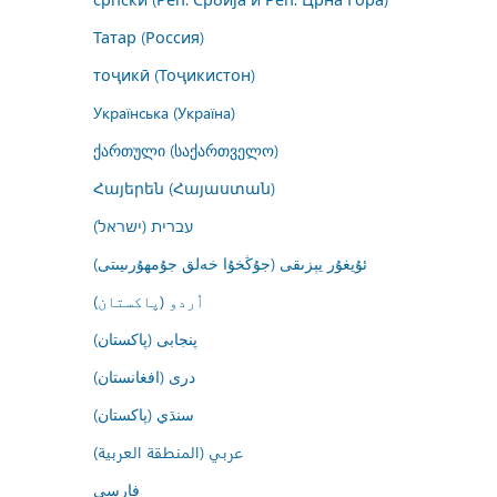
Татар (Россия)
тоҷикӣ (Тоҷикистон)
Українська (Україна)
ქართული (საქართველო)
Հայերեն (Հայաստան)
עברית (ישראל)
ئۇيغۇر يېزىقى (جۇڭخۇا خەلق جۇمھۇرىيىتى)
اُردو (پاکستان)
پنجابی (پاکستان)
درى (افغانستان)
سنڌي (پاکستان)
عربي (المنطقة العربية)
فارسى