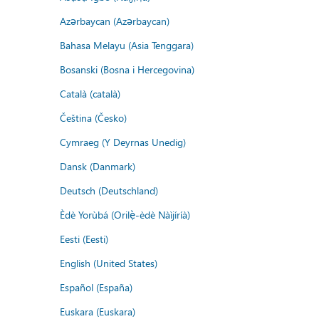
Azərbaycan (Azərbaycan)
Bahasa Melayu (Asia Tenggara)
Bosanski (Bosna i Hercegovina)
Català (català)
Čeština (Česko)
Cymraeg (Y Deyrnas Unedig)
Dansk (Danmark)
Deutsch (Deutschland)
Èdè Yorùbá (Orilẹ̀-èdè Nàìjíríà)
Eesti (Eesti)
English (United States)
Español (España)
Euskara (Euskara)