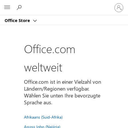
Bei
Microsoft
Ihrem
Konto
Office Store
anmeld
Office.com
weltweit
Office.com ist in einer Vielzahl von
Ländern/Regionen verfügbar.
Wählen Sie unten Ihre bevorzugte
Sprache aus.
Afrikaans (Suid-Afrika)
Asụsụ Igbo (Naịjịrịa)