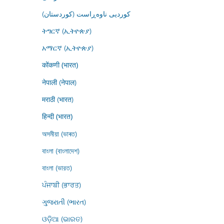
کوردیی ناوەڕاست (کوردستان)
ትግርኛ (ኢትዮጵያ)
አማርኛ (ኢትዮጵያ)
कोंकणी (भारत)
नेपाली (नेपाल)
मराठी (भारत)
हिन्दी (भारत)
অসমীয়া (ভাৰত)
বাংলা (বাংলাদেশ)
বাংলা (ভারত)
ਪੰਜਾਬੀ (ਭਾਰਤ)
ગુજરાતી (ભારત)
ଓଡ଼ିଆ (ଭାରତ)