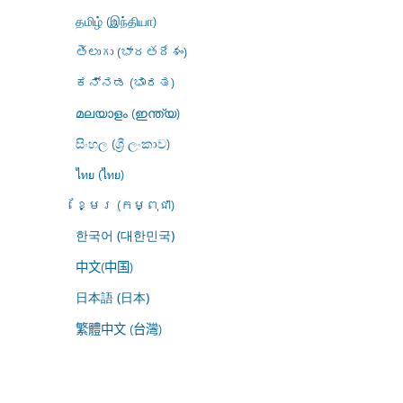
தமிழ் (இந்தியா)
తెలుగు (భారతదేశం)
ಕನ್ನಡ (ಭಾರತ)
മലയാളം (ഇന്ത്യ)
සිංහල (ශ්‍රී ලංකාව)
ไทย (ไทย)
ខ្មែរ (កម្ពុជា)
한국어 (대한민국)
中文(中国)
日本語 (日本)
繁體中文 (台灣)