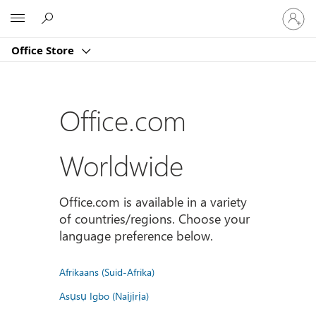
Sign
Microsoft
in
to
Office Store
your
account
Office.com
Worldwide
Office.com is available in a variety
of countries/regions. Choose your
language preference below.
Afrikaans (Suid-Afrika)
Asụsụ Igbo (Naịjịrịa)