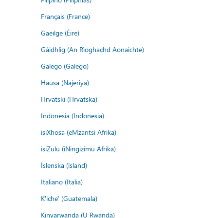
Français (France)
Gaeilge (Éire)
Gàidhlig (An Rìoghachd Aonaichte)
Galego (Galego)
Hausa (Najeriya)
Hrvatski (Hrvatska)
Indonesia (Indonesia)
isiXhosa (eMzantsi Afrika)
isiZulu (iNingizimu Afrika)
Íslenska (ísland)
Italiano (Italia)
K'iche' (Guatemala)
Kinyarwanda (U Rwanda)