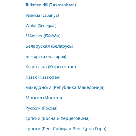
Türkmen dili (Türkmenistan)
Valencià (Espanya)
Wolof (Senegaal)
Ελληνικά (Ελλάδα)
Беларуская (Беларусь)
Български (България)
Кыргызча (Кыргызстан)
Қазақ (Қазақстан)
македонски (Република Македонија)
Монгол (Монгол)
Русский (Россия)
српски (Босна и Херцеговина)
српски (Реп. Србија и Реп. Црна Гора)