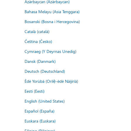
Azərbaycan (Azərbaycan)
Bahasa Melayu (Asia Tenggara)
Bosanski (Bosna i Hercegovina)
Català (català)
Čeština (Česko)
Cymraeg (Y Deyrnas Unedig)
Dansk (Danmark)
Deutsch (Deutschland)
Èdè Yorùbá (Orilẹ̀-èdè Nàìjíríà)
Eesti (Eesti)
English (United States)
Español (España)
Euskara (Euskara)
Filipino (Pilipinas)