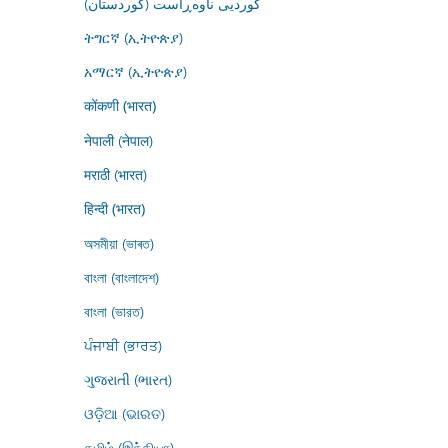
کوردیی ناوەڕاست (کوردستان)
ትግርኛ (ኢትዮጵያ)
አማርኛ (ኢትዮጵያ)
कोंकणी (भारत)
नेपाली (नेपाल)
मराठी (भारत)
हिन्दी (भारत)
অসমীয়া (ভাৰত)
বাংলা (বাংলাদেশ)
বাংলা (ভারত)
ਪੰਜਾਬੀ (ਭਾਰਤ)
ગુજરાતી (ભારત)
ଓଡ଼ିଆ (ଭାରତ)
தமிழ் (இந்தியா)