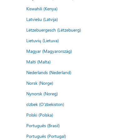
Kiswahili (Kenya)
Latviešu (Latvija)
Lëtzebuergesch (Lëtzebuerg)
Lietuvių (Lietuva)
Magyar (Magyarország)
Malti (Malta)
Nederlands (Nederland)
Norsk (Norge)
Nynorsk (Noreg)
o'zbek (O'zbekiston)
Polski (Polska)
Português (Brasil)
Português (Portugal)