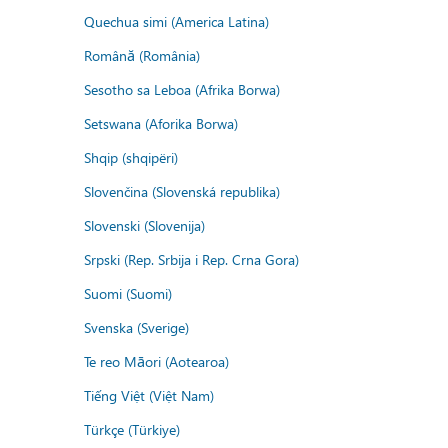
Quechua simi (America Latina)
Română (România)
Sesotho sa Leboa (Afrika Borwa)
Setswana (Aforika Borwa)
Shqip (shqipëri)
Slovenčina (Slovenská republika)
Slovenski (Slovenija)
Srpski (Rep. Srbija i Rep. Crna Gora)
Suomi (Suomi)
Svenska (Sverige)
Te reo Māori (Aotearoa)
Tiếng Việt (Việt Nam)
Türkçe (Türkiye)