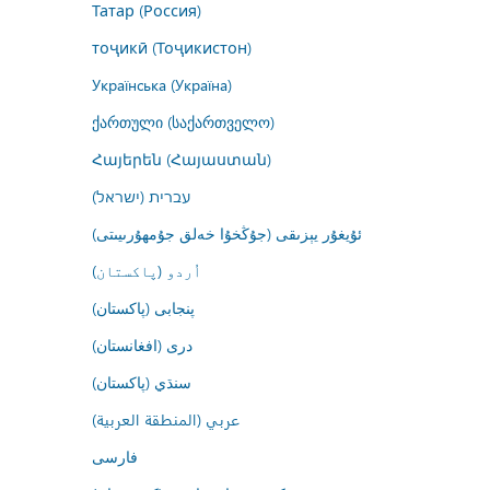
Татар (Россия)
тоҷикӣ (Тоҷикистон)
Українська (Україна)
ქართული (საქართველო)
Հայերեն (Հայաստան)
עברית (ישראל)
ئۇيغۇر يېزىقى (جۇڭخۇا خەلق جۇمھۇرىيىتى)
اُردو (پاکستان)
پنجابی (پاکستان)
درى (افغانستان)
سنڌي (پاکستان)
عربي (المنطقة العربية)
فارسى