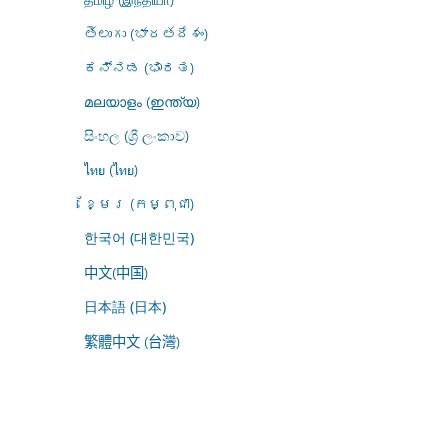
తెలుగు (భారతదేశం)
ಕನ್ನಡ (ಭಾರತ)
മലയാളം (ഇന്ത്യ)
සිංහල (ශ්‍රී ලංකාව)
ไทย (ไทย)
ខ្មែរ (កម្ពុជា)
한국어 (대한민국)
中文(中国)
日本語 (日本)
繁體中文 (台灣)