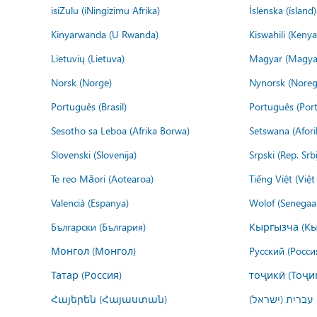
isiZulu (iNingizimu Afrika)
Íslenska (ísland)
Kinyarwanda (U Rwanda)
Kiswahili (Kenya
Lietuvių (Lietuva)
Magyar (Magya
Norsk (Norge)
Nynorsk (Noreg
Português (Brasil)
Português (Port
Sesotho sa Leboa (Afrika Borwa)
Setswana (Afor
Slovenski (Slovenija)
Srpski (Rep. Srb
Te reo Māori (Aotearoa)
Tiếng Việt (Việ
Valencià (Espanya)
Wolof (Senegaal
Български (България)
Кыргызча (Кы
Монгол (Монгол)
Русский (Росси
Татар (Россия)
тоҷикӣ (Тоҷи
Հայերեն (Հայաստան)
עברית (ישראל)