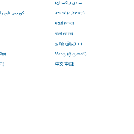
سنڌي (پاکستان)
کوردیی ناوە)
ትግርኛ (ኢትዮጵያ)
मराठी (भारत)
বাংলা (ভারত)
தமிழ் (இந்தியா)
്യ)
සිංහල (ශ්‍රී ලංකාව)
中文(中国)
국)