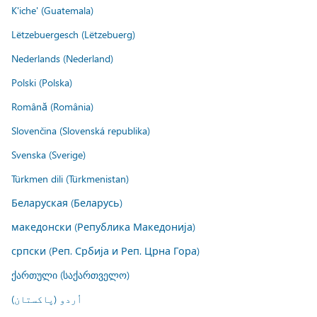
K'iche' (Guatemala)
Lëtzebuergesch (Lëtzebuerg)
Nederlands (Nederland)
Polski (Polska)
Română (România)
Slovenčina (Slovenská republika)
Svenska (Sverige)
Türkmen dili (Türkmenistan)
Беларуская (Беларусь)
македонски (Република Македонија)
српски (Реп. Србија и Реп. Црна Гора)
ქართული (საქართველო)
اُردو (پاکستان)