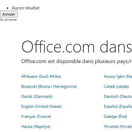
Aucun résultat
Annuler
Se connecter
Office.com dan
Office.com est disponible dans plusieurs pays/r
Afrikaans (Suid-Afrika)
Asụsụ Igbo (Naị
Bosanski (Bosna i Hercegovina)
Català (català)
Dansk (Danmark)
Deutsch (Deuts
English (United States)
Español (España
Français (France)
Gaeilge (Éire)
Hausa (Najeriya)
Hrvatski (Hrvat