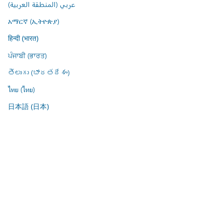
عربي (المنطقة العربية)
አማርኛ (ኢትዮጵያ)
हिन्दी (भारत)
ਪੰਜਾਬੀ (ਭਾਰਤ)
తెలుగు (భారతదేశం)
ไทย (ไทย)
日本語 (日本)