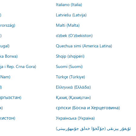
Italiano (Italia)
)
Latviešu (Latvija)
rország)
Malti (Malta)
)
o'zbek (O'zbekiston)
ugal)
Quechua simi (America Latina)
ika Borwa)
Shqip (shqipëri)
ija i Rep. Crna Gora)
Suomi (Suomi)
t Nam)
Türkçe (Türkiye)
)
Ελληνικά (Ελλάδα)
ргызстан)
Қазақ (Қазақстан)
я)
српски (Босна и Херцеговина)
кистон)
Українська (Україна)
ئۇيغۇر يېزىقى (جۇڭخۇا خەلق جۇمھۇرىيىتى)