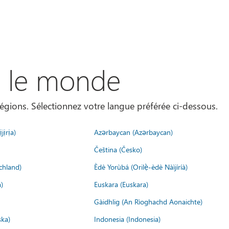
s le monde
égions. Sélectionnez votre langue préférée ci-dessous.
jịrịa)
Azərbaycan (Azərbaycan)
Čeština (Česko)
chland)
Èdè Yorùbá (Orilẹ̀-èdè Nàìjíríà)
)
Euskara (Euskara)
Gàidhlig (An Rìoghachd Aonaichte)
ska)
Indonesia (Indonesia)