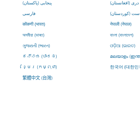
درى (افغانستان)
پنجابی (پاکستان)
ڕاست (کوردستان
فارسى
नेपाली (नेपाल)
कोंकणी (भारत)
অসমীয়া (ভাৰত)
বাংলা (বাংলাদেশ)
ગુજરાતી (ભારત)
ଓଡ଼ିଆ (ଭାରତ)
ಕನ್ನಡ (ಭಾರತ)
മലയാളം (ഇന്ത
ខ្មែរ (កម្ពុជា)
한국어 (대한민
繁體中文 (台灣)