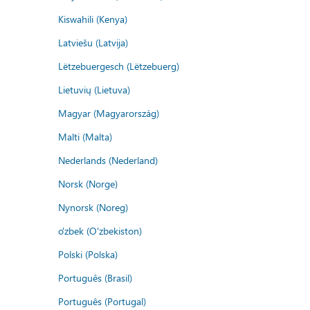
Kiswahili (Kenya)
Latviešu (Latvija)
Lëtzebuergesch (Lëtzebuerg)
Lietuvių (Lietuva)
Magyar (Magyarország)
Malti (Malta)
Nederlands (Nederland)
Norsk (Norge)
Nynorsk (Noreg)
o'zbek (O'zbekiston)
Polski (Polska)
Português (Brasil)
Português (Portugal)