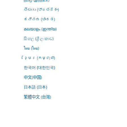
తెలుగు (భారతదేశం)
ಕನ್ನಡ (ಭಾರತ)
മലയാളം (ഇന്ത്യ)
සිංහල (ශ්‍රී ලංකාව)
ไทย (ไทย)
ខ្មែរ (កម្ពុជា)
한국어 (대한민국)
中文(中国)
日本語 (日本)
繁體中文 (台灣)