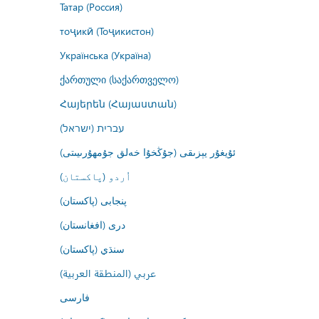
Татар (Россия)
тоҷикӣ (Тоҷикистон)
Українська (Україна)
ქართული (საქართველო)
Հայերեն (Հայաստան)
עברית (ישראל)
ئۇيغۇر يېزىقى (جۇڭخۇا خەلق جۇمھۇرىيىتى)
اُردو (پاکستان)
پنجابی (پاکستان)
درى (افغانستان)
سنڌي (پاکستان)
عربي (المنطقة العربية)
فارسى