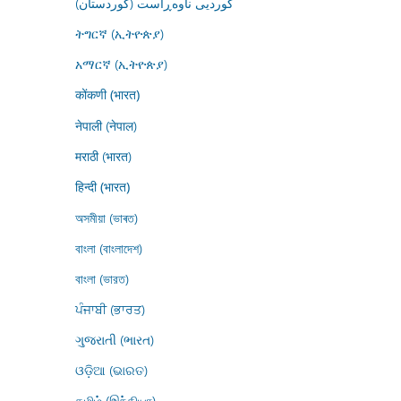
کوردیی ناوەڕاست (کوردستان)
ትግርኛ (ኢትዮጵያ)
አማርኛ (ኢትዮጵያ)
कोंकणी (भारत)
नेपाली (नेपाल)
मराठी (भारत)
हिन्दी (भारत)
অসমীয়া (ভাৰত)
বাংলা (বাংলাদেশ)
বাংলা (ভারত)
ਪੰਜਾਬੀ (ਭਾਰਤ)
ગુજરાતી (ભારત)
ଓଡ଼ିଆ (ଭାରତ)
தமிழ் (இந்தியா)