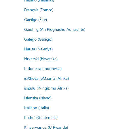
Français (France)
Gaeilge (Éire)
Gàidhlig (An Rìoghachd Aonaichte)
Galego (Galego)
Hausa (Najeriya)
Hrvatski (Hrvatska)
Indonesia (Indonesia)
isiXhosa (eMzantsi Afrika)
isiZulu (iNingizimu Afrika)
Íslenska (ísland)
Italiano (Italia)
K'iche' (Guatemala)
Kinyarwanda (U Rwanda)