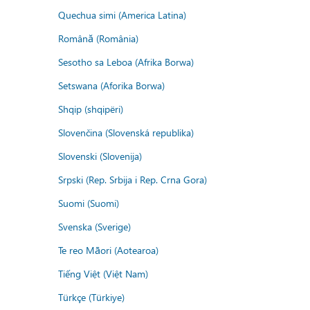
Quechua simi (America Latina)
Română (România)
Sesotho sa Leboa (Afrika Borwa)
Setswana (Aforika Borwa)
Shqip (shqipëri)
Slovenčina (Slovenská republika)
Slovenski (Slovenija)
Srpski (Rep. Srbija i Rep. Crna Gora)
Suomi (Suomi)
Svenska (Sverige)
Te reo Māori (Aotearoa)
Tiếng Việt (Việt Nam)
Türkçe (Türkiye)