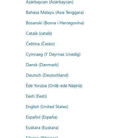
Azərbaycan (Azərbaycan)
Bahasa Melayu (Asia Tenggara)
Bosanski (Bosna i Hercegovina)
Català (català)
Čeština (Česko)
Cymraeg (Y Deyrnas Unedig)
Dansk (Danmark)
Deutsch (Deutschland)
Èdè Yorùbá (Orilẹ̀-èdè Nàìjíríà)
Eesti (Eesti)
English (United States)
Español (España)
Euskara (Euskara)
Filipino (Pilipinas)