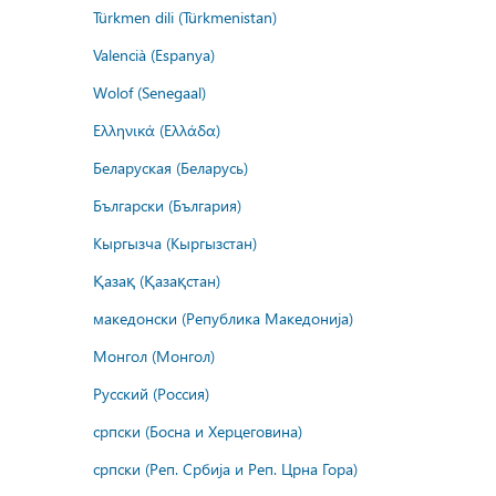
Türkmen dili (Türkmenistan)
Valencià (Espanya)
Wolof (Senegaal)
Ελληνικά (Ελλάδα)
Беларуская (Беларусь)
Български (България)
Кыргызча (Кыргызстан)
Қазақ (Қазақстан)
македонски (Република Македонија)
Монгол (Монгол)
Русский (Россия)
српски (Босна и Херцеговина)
српски (Реп. Србија и Реп. Црна Гора)