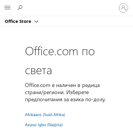
Влезте
Microsoft
във
вашия
Office Store
акаунт
Office.com по
света
Office.com е наличен в редица
страни/региони. Изберете
предпочитания за езика по-долу.
Afrikaans (Suid-Afrika)
Asụsụ Igbo (Naịjịrịa)