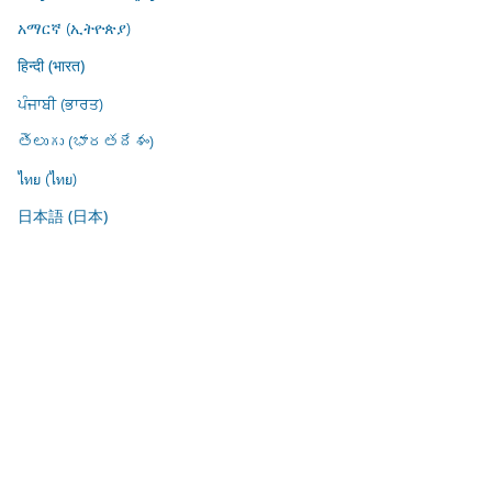
አማርኛ (ኢትዮጵያ)
हिन्दी (भारत)
ਪੰਜਾਬੀ (ਭਾਰਤ)
తెలుగు (భారతదేశం)
ไทย (ไทย)
日本語 (日本)