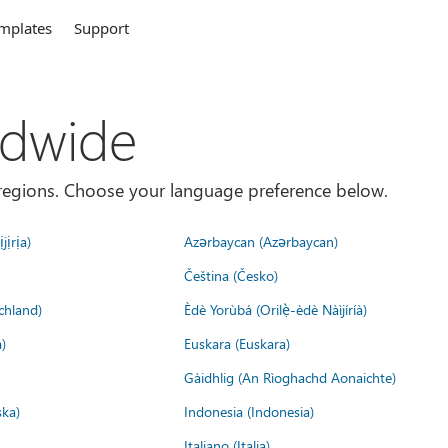
mplates
Support
ldwide
es/regions. Choose your language preference below.
jịrịa)
Azərbaycan (Azərbaycan)
Čeština (Česko)
chland)
Èdè Yorùbá (Orilẹ̀-èdè Nàìjíríà)
)
Euskara (Euskara)
Gàidhlig (An Rìoghachd Aonaichte)
ska)
Indonesia (Indonesia)
Italiano (Italia)