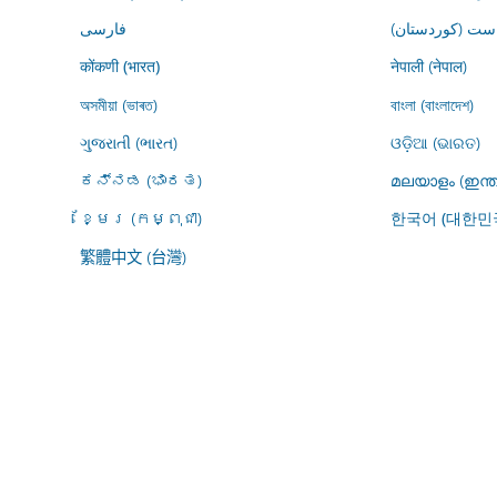
ڕاست (کوردستان
فارسى
नेपाली (नेपाल)
कोंकणी (भारत)
অসমীয়া (ভাৰত)
বাংলা (বাংলাদেশ)
ગુજરાતી (ભારત)
ଓଡ଼ିଆ (ଭାରତ)
ಕನ್ನಡ (ಭಾರತ)
മലയാളം (ഇന്ത
ខ្មែរ (កម្ពុជា)
한국어 (대한민
繁體中文 (台灣)