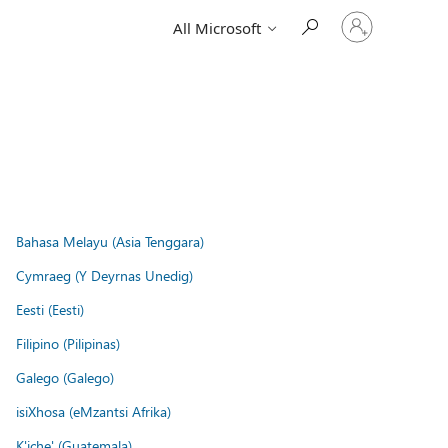
Sign
All Microsoft
in
to
your
account
Bahasa Melayu (Asia Tenggara)
Cymraeg (Y Deyrnas Unedig)
Eesti (Eesti)
Filipino (Pilipinas)
Galego (Galego)
isiXhosa (eMzantsi Afrika)
K'iche' (Guatemala)