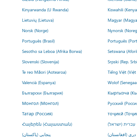
Kinyarwanda (U Rwanda)
Kiswahili (Kenya
Lietuvių (Lietuva)
Magyar (Magya
Norsk (Norge)
Nynorsk (Noreg
Português (Brasil)
Português (Port
Sesotho sa Leboa (Afrika Borwa)
Setswana (Afor
Slovenski (Slovenija)
Srpski (Rep. Srb
Te reo Māori (Aotearoa)
Tiếng Việt (Việ
Valencià (Espanya)
Wolof (Senegaal
Български (България)
Кыргызча (Кы
Монгол (Монгол)
Русский (Росси
Татар (Россия)
тоҷикӣ (Тоҷи
Հայերեն (Հայաստան)
עברית (ישראל)
درى (افغانستان)
پنجابی (پاکستان)