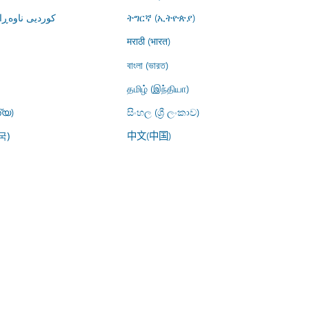
کوردیی ناوە)
ትግርኛ (ኢትዮጵያ)
मराठी (भारत)
বাংলা (ভারত)
தமிழ் (இந்தியா)
്യ)
සිංහල (ශ්‍රී ලංකාව)
中文(中国)
국)