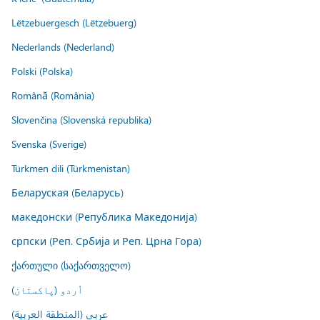
Lëtzebuergesch (Lëtzebuerg)
Nederlands (Nederland)
Polski (Polska)
Română (România)
Slovenčina (Slovenská republika)
Svenska (Sverige)
Türkmen dili (Türkmenistan)
Беларуская (Беларусь)
македонски (Република Македонија)
српски (Реп. Србија и Реп. Црна Гора)
ქართული (საქართველო)
اُردو (پاکستان)
عربي (المنطقة العربية)