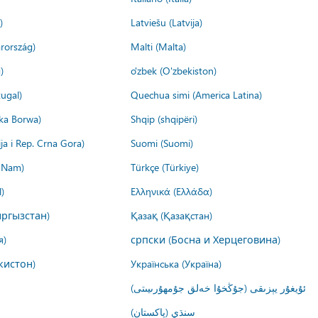
)
Latviešu (Latvija)
rország)
Malti (Malta)
)
o'zbek (O'zbekiston)
ugal)
Quechua simi (America Latina)
ika Borwa)
Shqip (shqipëri)
ija i Rep. Crna Gora)
Suomi (Suomi)
t Nam)
Türkçe (Türkiye)
)
Ελληνικά (Ελλάδα)
ргызстан)
Қазақ (Қазақстан)
я)
српски (Босна и Херцеговина)
кистон)
Українська (Україна)
ئۇيغۇر يېزىقى (جۇڭخۇا خەلق جۇمھۇرىيىتى)
سنڌي (پاکستان)