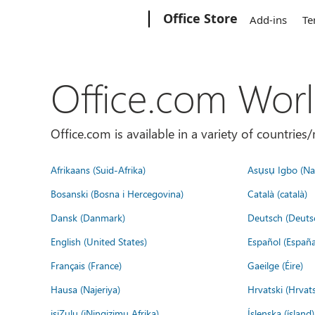
Microsoft
Office Store
Add-ins
Te
Office.com Wor
Office.com is available in a variety of countri
Afrikaans (Suid-Afrika)
Asụsụ Igbo (Naị
Bosanski (Bosna i Hercegovina)
Català (català)
Dansk (Danmark)
Deutsch (Deuts
English (United States)
Español (España
Français (France)
Gaeilge (Éire)
Hausa (Najeriya)
Hrvatski (Hrvat
isiZulu (iNingizimu Afrika)
Íslenska (ísland)