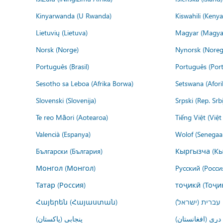
Kinyarwanda (U Rwanda)
Kiswahili (Kenya
Lietuvių (Lietuva)
Magyar (Magya
Norsk (Norge)
Nynorsk (Noreg
Português (Brasil)
Português (Port
Sesotho sa Leboa (Afrika Borwa)
Setswana (Afor
Slovenski (Slovenija)
Srpski (Rep. Srb
Te reo Māori (Aotearoa)
Tiếng Việt (Việ
Valencià (Espanya)
Wolof (Senegaal
Български (България)
Кыргызча (Кы
Монгол (Монгол)
Русский (Росси
Татар (Россия)
тоҷикӣ (Тоҷи
Հայերեն (Հայաստան)
עברית (ישראל)
درى (افغانستان)
پنجابی (پاکستان)