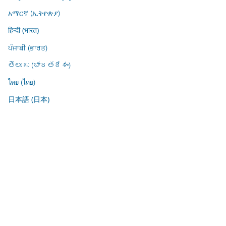
አማርኛ (ኢትዮጵያ)
हिन्दी (भारत)
ਪੰਜਾਬੀ (ਭਾਰਤ)
తెలుగు (భారతదేశం)
ไทย (ไทย)
日本語 (日本)