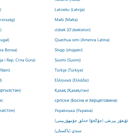
)
Latviešu (Latvija)
rország)
Malti (Malta)
)
o'zbek (O'zbekiston)
ugal)
Quechua simi (America Latina)
ika Borwa)
Shqip (shqipëri)
ija i Rep. Crna Gora)
Suomi (Suomi)
t Nam)
Türkçe (Türkiye)
)
Ελληνικά (Ελλάδα)
ргызстан)
Қазақ (Қазақстан)
я)
српски (Босна и Херцеговина)
кистон)
Українська (Україна)
ئۇيغۇر يېزىقى (جۇڭخۇا خەلق جۇمھۇرىيىتى)
سنڌي (پاکستان)