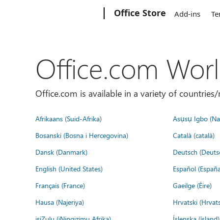
Microsoft
Office Store
Add-ins
Te
Office.com Wor
Office.com is available in a variety of countri
Afrikaans (Suid-Afrika)
Asụsụ Igbo (Naị
Bosanski (Bosna i Hercegovina)
Català (català)
Dansk (Danmark)
Deutsch (Deuts
English (United States)
Español (España
Français (France)
Gaeilge (Éire)
Hausa (Najeriya)
Hrvatski (Hrvat
isiZulu (iNingizimu Afrika)
Íslenska (ísland)