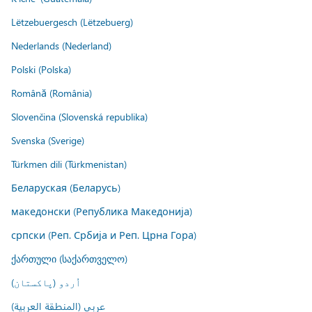
Lëtzebuergesch (Lëtzebuerg)
Nederlands (Nederland)
Polski (Polska)
Română (România)
Slovenčina (Slovenská republika)
Svenska (Sverige)
Türkmen dili (Türkmenistan)
Беларуская (Беларусь)
македонски (Република Македонија)
српски (Реп. Србија и Реп. Црна Гора)
ქართული (საქართველო)
اُردو (پاکستان)
عربي (المنطقة العربية)