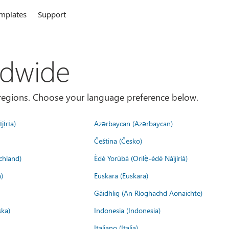
mplates
Support
ldwide
es/regions. Choose your language preference below.
jịrịa)
Azərbaycan (Azərbaycan)
Čeština (Česko)
chland)
Èdè Yorùbá (Orilẹ̀-èdè Nàìjíríà)
)
Euskara (Euskara)
Gàidhlig (An Rìoghachd Aonaichte)
ska)
Indonesia (Indonesia)
Italiano (Italia)