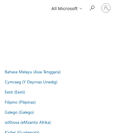
Sign
All Microsoft
in
to
your
account
Bahasa Melayu (Asia Tenggara)
Cymraeg (Y Deyrnas Unedig)
Eesti (Eesti)
Filipino (Pilipinas)
Galego (Galego)
isiXhosa (eMzantsi Afrika)
K'iche' (Guatemala)