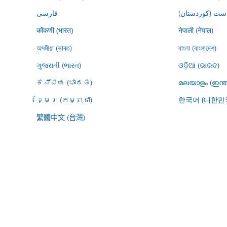
ڕاست (کوردستان
فارسى
नेपाली (नेपाल)
कोंकणी (भारत)
অসমীয়া (ভাৰত)
বাংলা (বাংলাদেশ)
ગુજરાતી (ભારત)
ଓଡ଼ିଆ (ଭାରତ)
ಕನ್ನಡ (ಭಾರತ)
മലയാളം (ഇന്ത
ខ្មែរ (កម្ពុជា)
한국어 (대한민
繁體中文 (台灣)