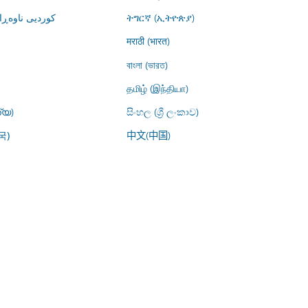
کوردیی ناوە)
ትግርኛ (ኢትዮጵያ)
मराठी (भारत)
বাংলা (ভারত)
தமிழ் (இந்தியா)
്യ)
සිංහල (ශ්‍රී ලංකාව)
中文(中国)
국)